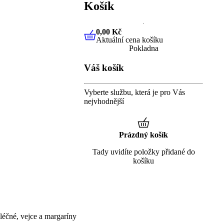
Košík
0,00 Kč
Aktuální cena košíku
0,00 Kč
Aktuální cena košíku
Pokladna
Váš košík
Vyberte službu, která je pro Vás
nejvhodnější
Prázdný košík
Tady uvidíte položky přidané do
košíku
éčné, vejce a margaríny