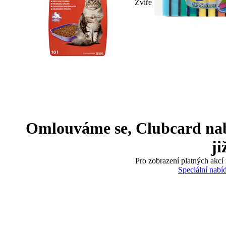
Zvíře
Omlouváme se, Clubcard nabíd
ji
Pro zobrazení platných akcí 
Speciální nabí