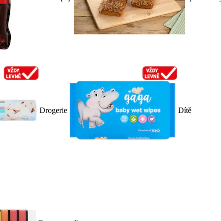
Drogerie
Dítě