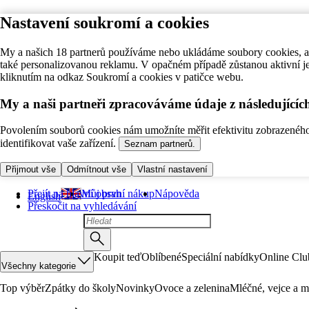
Nastavení soukromí a cookies
My a našich 18 partnerů používáme nebo ukládáme soubory cookies, ab
také personalizovanou reklamu. V opačném případě zůstanou aktivní j
kliknutím na odkaz Soukromí a cookies v patičce webu.
My a naši partneři zpracováváme údaje z následující
Povolením souborů cookies nám umožníte měřit efektivitu zobrazeného o
identifikovat vaše zařízení.
Seznam partnerů.
Přijmout vše
Odmítnout vše
Vlastní nastavení
Přejít na hlavní obsah
Můj první nákup
Nápověda
English
Přeskočit na vyhledávání
Koupit teď
Oblíbené
Speciální nabídky
Online Clu
Všechny kategorie
Top výběr
Zpátky do školy
Novinky
Ovoce a zelenina
Mléčné, vejce a m