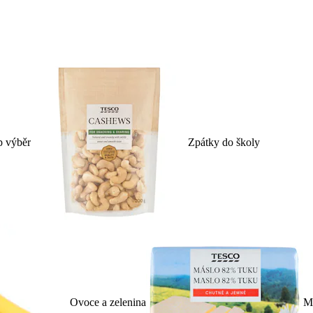
p výběr
Zpátky do školy
Ovoce a zelenina
Ml