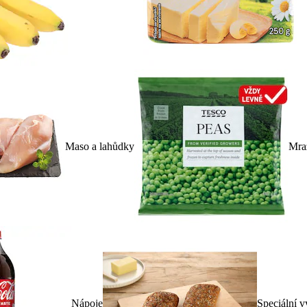
Maso a lahůdky
Mra
Nápoje
Speciální v