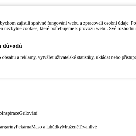
ychom zajistili správné fungování webu a zpracovali osobní údaje. P
en nezbytné cookies, které potřebujeme k provozu webu. Své rozhodnu
ch důvodů
bsahu a reklamy, vytvářet uživatelské statistiky, ukládat nebo přistup
b
Inspirace
Grilování
argaríny
Pekárna
Maso a lahůdky
Mražené
Trvanlivé