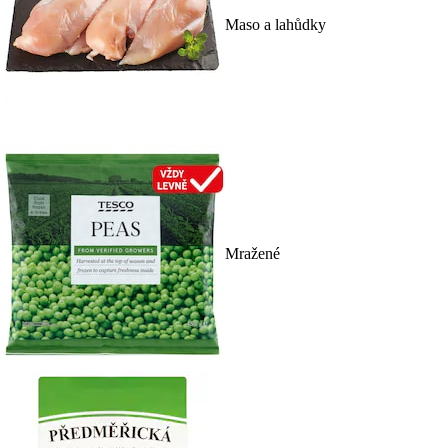
Maso a lahůdky
Mražené