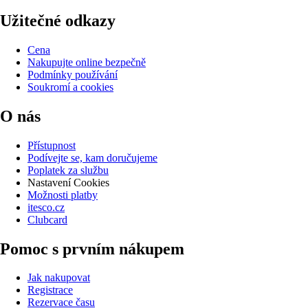
Užitečné odkazy
Cena
Nakupujte online bezpečně
Podmínky používání
Soukromí a cookies
O nás
Přístupnost
Podívejte se, kam doručujeme
Poplatek za službu
Nastavení Cookies
Možnosti platby
itesco.cz
Clubcard
Pomoc s prvním nákupem
Jak nakupovat
Registrace
Rezervace času