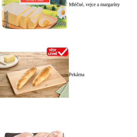
Mléčné, vejce a margaríny
Pekárna