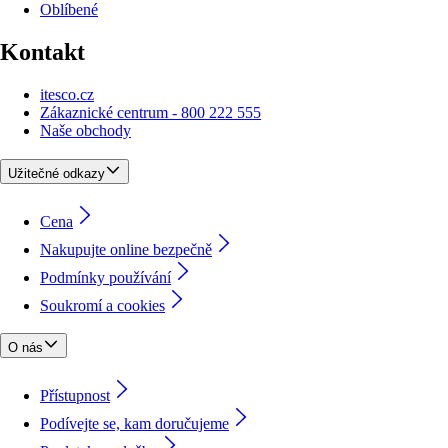
Oblíbené
Kontakt
itesco.cz
Zákaznické centrum - 800 222 555
Naše obchody
Užitečné odkazy
Cena
Nakupujte online bezpečně
Podmínky používání
Soukromí a cookies
O nás
Přístupnost
Podívejte se, kam doručujeme