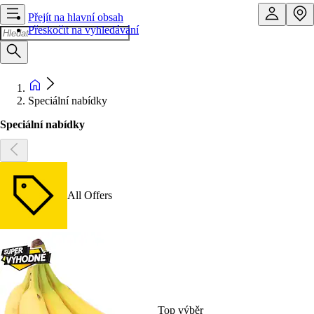
Přejít na hlavní obsah
Přeskočit na vyhledávání
Speciální nabídky
Speciální nabídky
All Offers
Top výběr