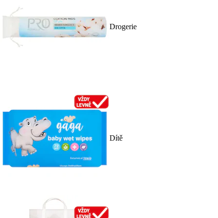
Drogerie
Dítě