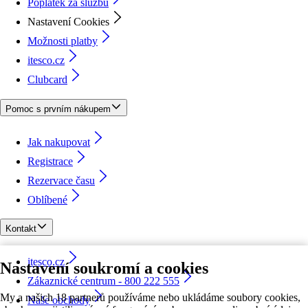
Poplatek za službu
Nastavení Cookies
Možnosti platby
itesco.cz
Clubcard
Pomoc s prvním nákupem
Jak nakupovat
Registrace
Rezervace času
Oblíbené
Kontakt
itesco.cz
Nastavení soukromí a cookies
Zákaznické centrum - 800 222 555
My a našich 18 partnerů používáme nebo ukládáme soubory cookies,
Naše obchody