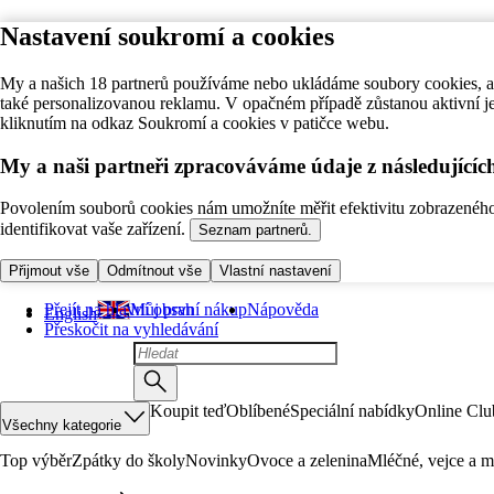
Nastavení soukromí a cookies
My a našich 18 partnerů používáme nebo ukládáme soubory cookies, ab
také personalizovanou reklamu. V opačném případě zůstanou aktivní j
kliknutím na odkaz Soukromí a cookies v patičce webu.
My a naši partneři zpracováváme údaje z následující
Povolením souborů cookies nám umožníte měřit efektivitu zobrazeného o
identifikovat vaše zařízení.
Seznam partnerů.
Přijmout vše
Odmítnout vše
Vlastní nastavení
Přejít na hlavní obsah
Můj první nákup
Nápověda
English
Přeskočit na vyhledávání
Koupit teď
Oblíbené
Speciální nabídky
Online Clu
Všechny kategorie
Top výběr
Zpátky do školy
Novinky
Ovoce a zelenina
Mléčné, vejce a m