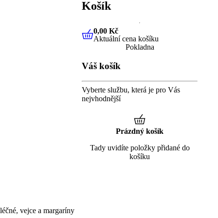
Košík
0,00 Kč
Aktuální cena košíku
0,00 Kč
Aktuální cena košíku
Pokladna
Váš košík
Vyberte službu, která je pro Vás
nejvhodnější
Prázdný košík
Tady uvidíte položky přidané do
košíku
éčné, vejce a margaríny