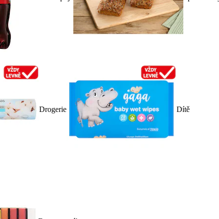
Drogerie
Dítě