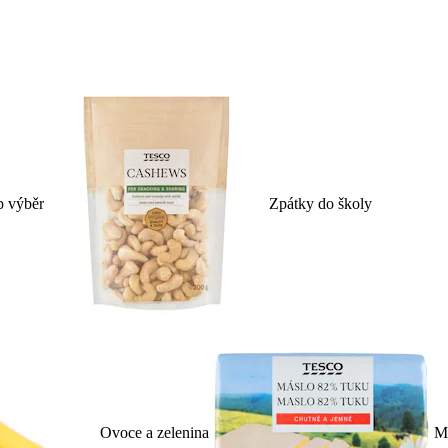
p výběr
Zpátky do školy
Ovoce a zelenina
Ml