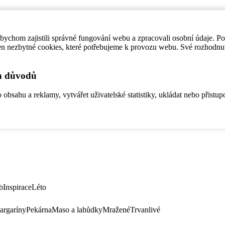
ychom zajistili správné fungování webu a zpracovali osobní údaje. P
en nezbytné cookies, které potřebujeme k provozu webu. Své rozhodnu
ch důvodů
bsahu a reklamy, vytvářet uživatelské statistiky, ukládat nebo přistup
b
Inspirace
Léto
argaríny
Pekárna
Maso a lahůdky
Mražené
Trvanlivé