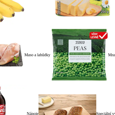
Maso a lahůdky
Mra
Nápoje
Speciální v