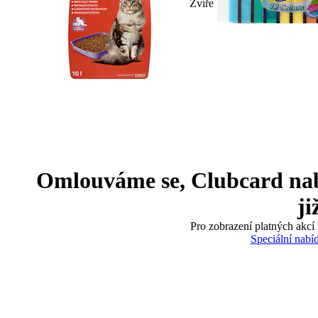
Zvíře
Omlouváme se, Clubcard nabíd
ji
Pro zobrazení platných akcí 
Speciální nabí