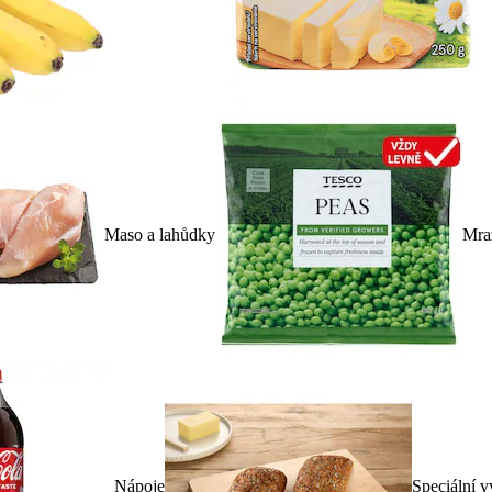
Maso a lahůdky
Mra
Nápoje
Speciální v