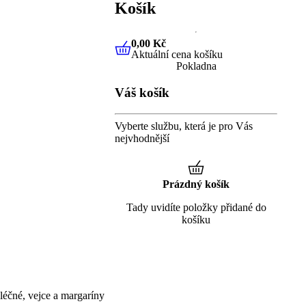
Košík
0,00 Kč
Aktuální cena košíku
0,00 Kč
Aktuální cena košíku
Pokladna
Váš košík
Vyberte službu, která je pro Vás
nejvhodnější
Prázdný košík
Tady uvidíte položky přidané do
košíku
éčné, vejce a margaríny