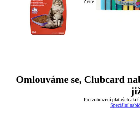
Zvíře
Omlouváme se, Clubcard nabíd
ji
Pro zobrazení platných akcí 
Speciální nabí