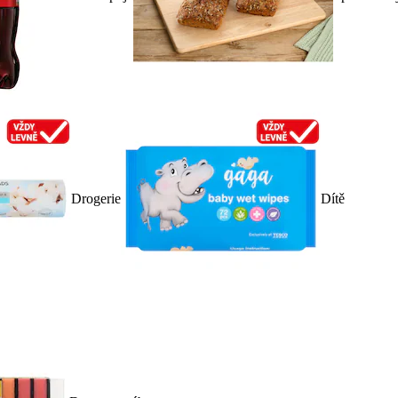
Drogerie
Dítě