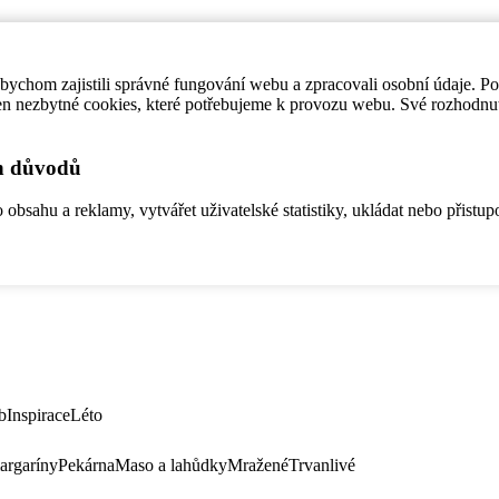
ychom zajistili správné fungování webu a zpracovali osobní údaje. P
en nezbytné cookies, které potřebujeme k provozu webu. Své rozhodnu
ch důvodů
bsahu a reklamy, vytvářet uživatelské statistiky, ukládat nebo přistup
b
Inspirace
Léto
argaríny
Pekárna
Maso a lahůdky
Mražené
Trvanlivé