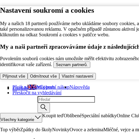
Nastavení soukromí a cookies
My a našich 18 partnerů používáme nebo ukládáme soubory cookies, ab
také personalizovanou reklamu. V opačném případě zůstanou aktivní j
kliknutím na odkaz Soukromí a cookies v patičce webu.
My a naši partneři zpracováváme údaje z následující
Povolením souborů cookies nám umožníte měřit efektivitu zobrazeného o
identifikovat vaše zařízení.
Seznam partnerů.
Přijmout vše
Odmítnout vše
Vlastní nastavení
Přejít na hlavní obsah
Můj první nákup
Nápověda
English
Přeskočit na vyhledávání
Koupit teď
Oblíbené
Speciální nabídky
Online Clu
Všechny kategorie
Top výběr
Zpátky do školy
Novinky
Ovoce a zelenina
Mléčné, vejce a m