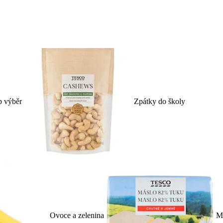
p výběr
Zpátky do školy
Ovoce a zelenina
Ml