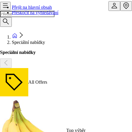
Přejít na hlavní obsah
Přeskočit na vyhledávání
Speciální nabídky
Speciální nabídky
All Offers
Top výběr