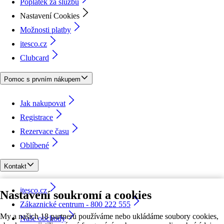
Poplatek za službu
Nastavení Cookies
Možnosti platby
itesco.cz
Clubcard
Pomoc s prvním nákupem
Jak nakupovat
Registrace
Rezervace času
Oblíbené
Kontakt
itesco.cz
Nastavení soukromí a cookies
Zákaznické centrum - 800 222 555
My a našich 18 partnerů používáme nebo ukládáme soubory cookies,
Naše obchody