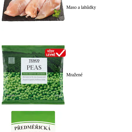
Maso a lahůdky
Mražené