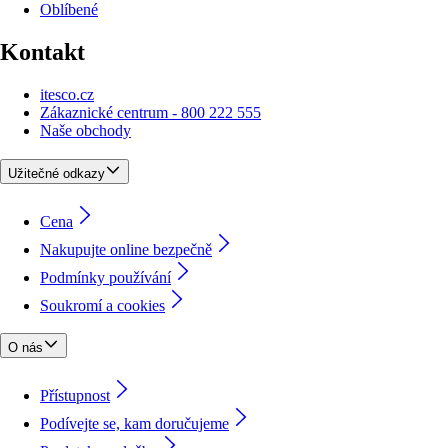
Oblíbené
Kontakt
itesco.cz
Zákaznické centrum - 800 222 555
Naše obchody
Užitečné odkazy
Cena
Nakupujte online bezpečně
Podmínky používání
Soukromí a cookies
O nás
Přístupnost
Podívejte se, kam doručujeme