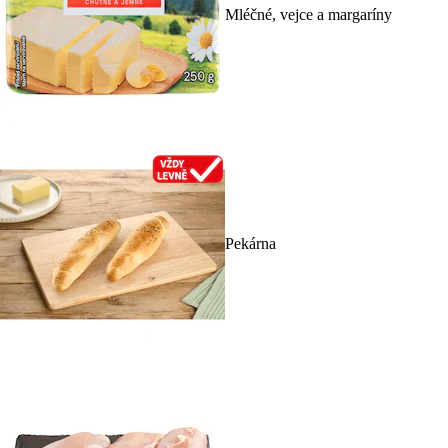
Mléčné, vejce a margaríny
Pekárna