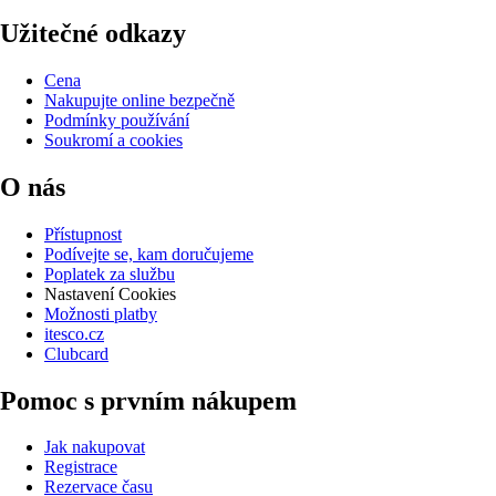
Užitečné odkazy
Cena
Nakupujte online bezpečně
Podmínky používání
Soukromí a cookies
O nás
Přístupnost
Podívejte se, kam doručujeme
Poplatek za službu
Nastavení Cookies
Možnosti platby
itesco.cz
Clubcard
Pomoc s prvním nákupem
Jak nakupovat
Registrace
Rezervace času