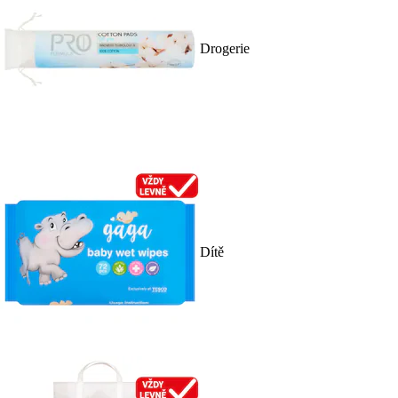
Drogerie
Dítě