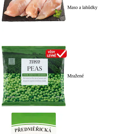
Maso a lahůdky
Mražené