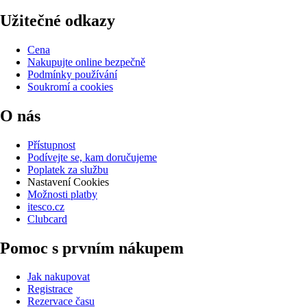
Užitečné odkazy
Cena
Nakupujte online bezpečně
Podmínky používání
Soukromí a cookies
O nás
Přístupnost
Podívejte se, kam doručujeme
Poplatek za službu
Nastavení Cookies
Možnosti platby
itesco.cz
Clubcard
Pomoc s prvním nákupem
Jak nakupovat
Registrace
Rezervace času