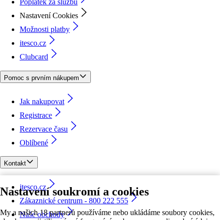
Poplatek za službu
Nastavení Cookies
Možnosti platby
itesco.cz
Clubcard
Pomoc s prvním nákupem
Jak nakupovat
Registrace
Rezervace času
Oblíbené
Kontakt
itesco.cz
Nastavení soukromí a cookies
Zákaznické centrum - 800 222 555
My a našich 18 partnerů používáme nebo ukládáme soubory cookies,
Naše obchody