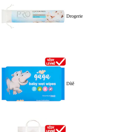
Drogerie
Dítě