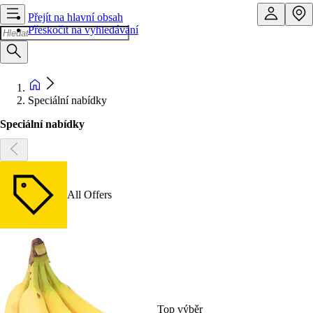
Přejít na hlavní obsah
Přeskočit na vyhledávání
Speciální nabídky
Speciální nabídky
All Offers
Top výběr