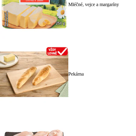
Mléčné, vejce a margaríny
Pekárna