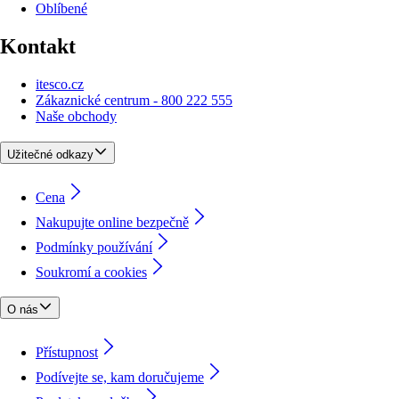
Oblíbené
Kontakt
itesco.cz
Zákaznické centrum - 800 222 555
Naše obchody
Užitečné odkazy
Cena
Nakupujte online bezpečně
Podmínky používání
Soukromí a cookies
O nás
Přístupnost
Podívejte se, kam doručujeme