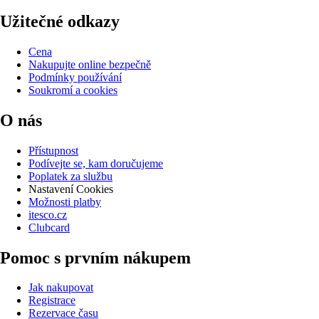
Užitečné odkazy
Cena
Nakupujte online bezpečně
Podmínky používání
Soukromí a cookies
O nás
Přístupnost
Podívejte se, kam doručujeme
Poplatek za službu
Nastavení Cookies
Možnosti platby
itesco.cz
Clubcard
Pomoc s prvním nákupem
Jak nakupovat
Registrace
Rezervace času