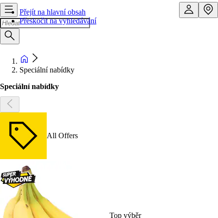
Přejít na hlavní obsah
Přeskočit na vyhledávání
Speciální nabídky
Speciální nabídky
All Offers
Top výběr