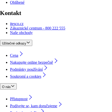
Oblíbené
Kontakt
itesco.cz
Zákaznické centrum - 800 222 555
Naše obchody
Užitečné odkazy
Cena
Nakupujte online bezpečně
Podmínky používání
Soukromí a cookies
O nás
Přístupnost
Podívejte se, kam doručujeme