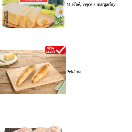
Mléčné, vejce a margaríny
Pekárna