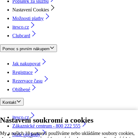
Poplatek za službu
Nastavení Cookies
Možnosti platby
itesco.cz
Clubcard
Pomoc s prvním nákupem
Jak nakupovat
Registrace
Rezervace času
Oblíbené
Kontakt
itesco.cz
Nastavení soukromí a cookies
Zákaznické centrum - 800 222 555
My a našich 18 partnerů používáme nebo ukládáme soubory cookies,
Naše obchody