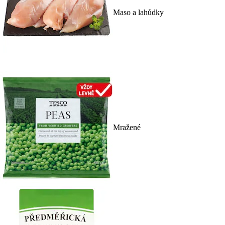
Maso a lahůdky
Mražené