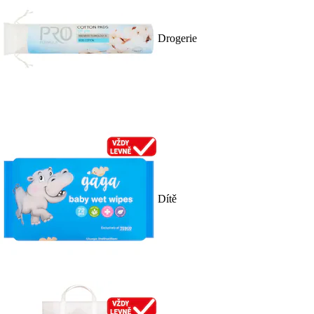
Drogerie
Dítě