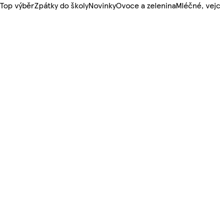
Top výběr
Zpátky do školy
Novinky
Ovoce a zelenina
Mléčné, vejc