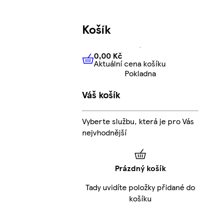
Košík
0,00 Kč
Aktuální cena košíku
0,00 Kč
Aktuální cena košíku
Pokladna
Váš košík
Vyberte službu, která je pro Vás
nejvhodnější
Prázdný košík
Tady uvidíte položky přidané do
košíku