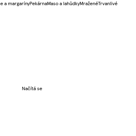
e a margaríny
Pekárna
Maso a lahůdky
Mražené
Trvanlivé
Načítá se