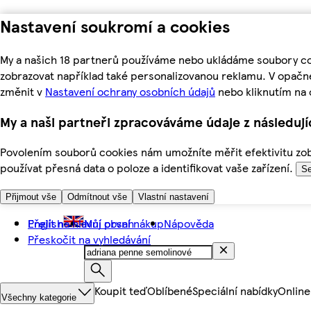
Nastavení soukromí a cookies
My a našich 18 partnerů používáme nebo ukládáme soubory coo
zobrazovat například také personalizovanou reklamu. V opačn
změnit v
Nastavení ochrany osobních údajů
nebo kliknutím na 
My a naši partneři zpracováváme údaje z následuj
Povolením souborů cookies nám umožníte měřit efektivitu zobr
používat přesná data o poloze a identifikovat vaše zařízení.
Se
Přijmout vše
Odmítnout vše
Vlastní nastavení
Přejít na hlavní obsah
English
Můj první nákup
Nápověda
Přeskočit na vyhledávání
Koupit teď
Oblíbené
Speciální nabídky
Online
Všechny kategorie