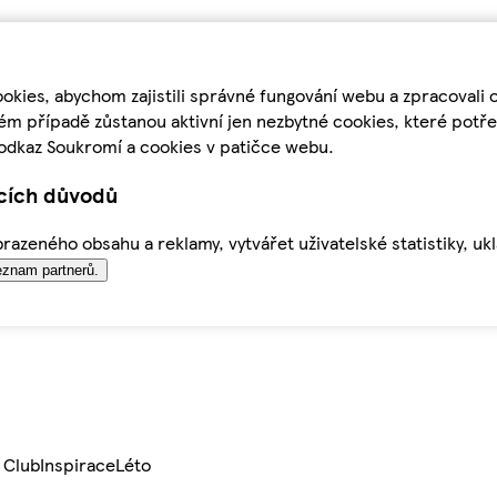
kies, abychom zajistili správné fungování webu a zpracovali 
ém případě zůstanou aktivní jen nezbytné cookies, které pot
odkaz Soukromí a cookies v patičce webu.
ících důvodů
azeného obsahu a reklamy, vytvářet uživatelské statistiky, uk
znam partnerů.
 Club
Inspirace
Léto