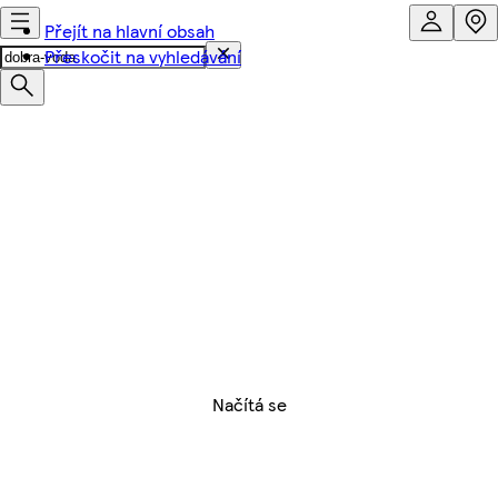
Přejít na hlavní obsah
Přeskočit na vyhledávání
Načítá se