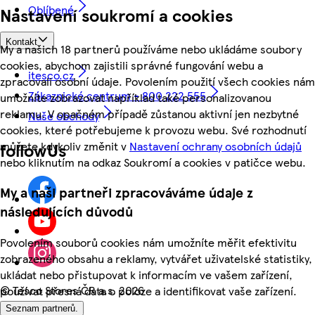
Oblíbené
Nastavení soukromí a cookies
Kontakt
My a našich 18 partnerů používáme nebo ukládáme soubory
cookies, abychom zajistili správné fungování webu a
itesco.cz
zpracovali osobní údaje. Povolením použití všech cookies nám
Zákaznické centrum - 800 222 555
umožníte zobrazovat například také personalizovanou
reklamu. V opačném případě zůstanou aktivní jen nezbytné
Naše obchody
cookies, které potřebujeme k provozu webu. Své rozhodnutí
můžete kdykoliv změnit v
Nastavení ochrany osobních údajů
followUs
nebo kliknutím na odkaz Soukromí a cookies v patičce webu.
My a naši partneři zpracováváme údaje z
následujících důvodů
Povolením souborů cookies nám umožníte měřit efektivitu
zobrazeného obsahu a reklamy, vytvářet uživatelské statistiky,
ukládat nebo přistupovat k informacím ve vašem zařízení,
©
Tesco Stores ČR a.s. 2026
používat přesná data o poloze a identifikovat vaše zařízení.
Seznam partnerů.