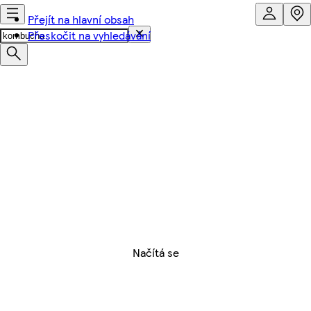
Přejít na hlavní obsah
Přeskočit na vyhledávání
Načítá se