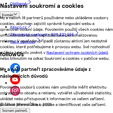
Oblíbené
Nastavení soukromí a cookies
Kontakt
My a našich 18 partnerů používáme nebo ukládáme soubory
cookies, abychom zajistili správné fungování webu a
itesco.cz
zpracovali osobní údaje. Povolením použití všech cookies nám
Zákaznické centrum - 800 222 555
umožníte zobrazovat například také personalizovanou
reklamu. V opačném případě zůstanou aktivní jen nezbytné
Naše obchody
cookies, které potřebujeme k provozu webu. Své rozhodnutí
můžete kdykoliv změnit v
Nastavení ochrany osobních údajů
followUs
nebo kliknutím na odkaz Soukromí a cookies v patičce webu.
My a naši partneři zpracováváme údaje z
následujících důvodů
Povolením souborů cookies nám umožníte měřit efektivitu
zobrazeného obsahu a reklamy, vytvářet uživatelské statistiky,
ukládat nebo přistupovat k informacím ve vašem zařízení,
©
Tesco Stores ČR a.s. 2026
používat přesná data o poloze a identifikovat vaše zařízení.
Seznam partnerů.