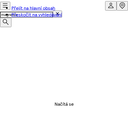
Přejít na hlavní obsah
Přeskočit na vyhledávání
Načítá se