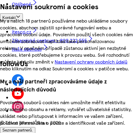
Oblíbené
Nastavení soukromí a cookies
Kontakt
My a našich 18 partnerů používáme nebo ukládáme soubory
cookies, abychom zajistili správné fungování webu a
itesco.cz
zpracovali osobní údaje. Povolením použití všech cookies nám
Zákaznické centrum - 800 222 555
umožníte zobrazovat například také personalizovanou
reklamu. V opačném případě zůstanou aktivní jen nezbytné
Naše obchody
cookies, které potřebujeme k provozu webu. Své rozhodnutí
můžete kdykoliv změnit v
Nastavení ochrany osobních údajů
followUs
nebo kliknutím na odkaz Soukromí a cookies v patičce webu.
My a naši partneři zpracováváme údaje z
následujících důvodů
Povolením souborů cookies nám umožníte měřit efektivitu
zobrazeného obsahu a reklamy, vytvářet uživatelské statistiky,
ukládat nebo přistupovat k informacím ve vašem zařízení,
©
Tesco Stores ČR a.s. 2026
používat přesná data o poloze a identifikovat vaše zařízení.
Seznam partnerů.