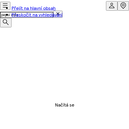
Přejít na hlavní obsah
Přeskočit na vyhledávání
Načítá se