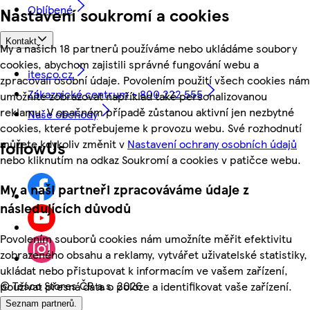
Oblíbené
Nastavení soukromí a cookies
Kontakt
My a našich 18 partnerů používáme nebo ukládáme soubory
cookies, abychom zajistili správné fungování webu a
itesco.cz
zpracovali osobní údaje. Povolením použití všech cookies nám
Zákaznické centrum - 800 222 555
umožníte zobrazovat například také personalizovanou
reklamu. V opačném případě zůstanou aktivní jen nezbytné
Naše obchody
cookies, které potřebujeme k provozu webu. Své rozhodnutí
můžete kdykoliv změnit v
Nastavení ochrany osobních údajů
followUs
nebo kliknutím na odkaz Soukromí a cookies v patičce webu.
My a naši partneři zpracováváme údaje z
následujících důvodů
Povolením souborů cookies nám umožníte měřit efektivitu
zobrazeného obsahu a reklamy, vytvářet uživatelské statistiky,
ukládat nebo přistupovat k informacím ve vašem zařízení,
©
Tesco Stores ČR a.s. 2026
používat přesná data o poloze a identifikovat vaše zařízení.
Seznam partnerů.