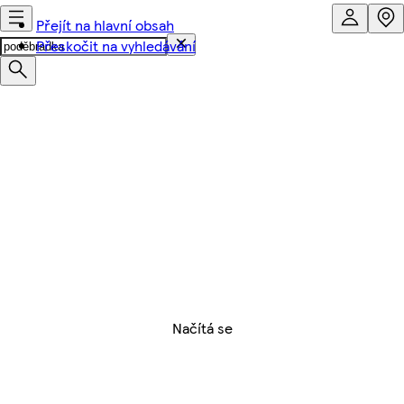
Přejít na hlavní obsah
Přeskočit na vyhledávání
Načítá se