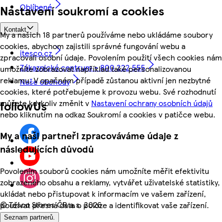
Oblíbené
Nastavení soukromí a cookies
Kontakt
My a našich 18 partnerů používáme nebo ukládáme soubory
cookies, abychom zajistili správné fungování webu a
itesco.cz
zpracovali osobní údaje. Povolením použití všech cookies nám
Zákaznické centrum - 800 222 555
umožníte zobrazovat například také personalizovanou
reklamu. V opačném případě zůstanou aktivní jen nezbytné
Naše obchody
cookies, které potřebujeme k provozu webu. Své rozhodnutí
můžete kdykoliv změnit v
Nastavení ochrany osobních údajů
followUs
nebo kliknutím na odkaz Soukromí a cookies v patičce webu.
My a naši partneři zpracováváme údaje z
následujících důvodů
Povolením souborů cookies nám umožníte měřit efektivitu
zobrazeného obsahu a reklamy, vytvářet uživatelské statistiky,
ukládat nebo přistupovat k informacím ve vašem zařízení,
©
Tesco Stores ČR a.s. 2026
používat přesná data o poloze a identifikovat vaše zařízení.
Seznam partnerů.