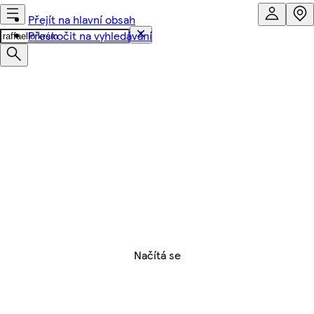
Přejít na hlavní obsah
Přeskočit na vyhledávání
Načítá se