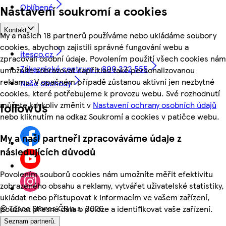
Oblíbené
Nastavení soukromí a cookies
Kontakt
My a našich 18 partnerů používáme nebo ukládáme soubory
cookies, abychom zajistili správné fungování webu a
itesco.cz
zpracovali osobní údaje. Povolením použití všech cookies nám
Zákaznické centrum - 800 222 555
umožníte zobrazovat například také personalizovanou
reklamu. V opačném případě zůstanou aktivní jen nezbytné
Naše obchody
cookies, které potřebujeme k provozu webu. Své rozhodnutí
můžete kdykoliv změnit v
Nastavení ochrany osobních údajů
followUs
nebo kliknutím na odkaz Soukromí a cookies v patičce webu.
My a naši partneři zpracováváme údaje z
následujících důvodů
Povolením souborů cookies nám umožníte měřit efektivitu
zobrazeného obsahu a reklamy, vytvářet uživatelské statistiky,
ukládat nebo přistupovat k informacím ve vašem zařízení,
©
Tesco Stores ČR a.s. 2026
používat přesná data o poloze a identifikovat vaše zařízení.
Seznam partnerů.