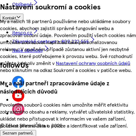
Oblíbené
Nastavení soukromí a cookies
Kontakt
My a našich 18 partnerů používáme nebo ukládáme soubory
cookies, abychom zajistili správné fungování webu a
itesco.cz
zpracovali osobní údaje. Povolením použití všech cookies nám
Zákaznické centrum - 800 222 555
umožníte zobrazovat například také personalizovanou
reklamu. V opačném případě zůstanou aktivní jen nezbytné
Naše obchody
cookies, které potřebujeme k provozu webu. Své rozhodnutí
můžete kdykoliv změnit v
Nastavení ochrany osobních údajů
followUs
nebo kliknutím na odkaz Soukromí a cookies v patičce webu.
My a naši partneři zpracováváme údaje z
následujících důvodů
Povolením souborů cookies nám umožníte měřit efektivitu
zobrazeného obsahu a reklamy, vytvářet uživatelské statistiky,
ukládat nebo přistupovat k informacím ve vašem zařízení,
©
Tesco Stores ČR a.s. 2026
používat přesná data o poloze a identifikovat vaše zařízení.
Seznam partnerů.