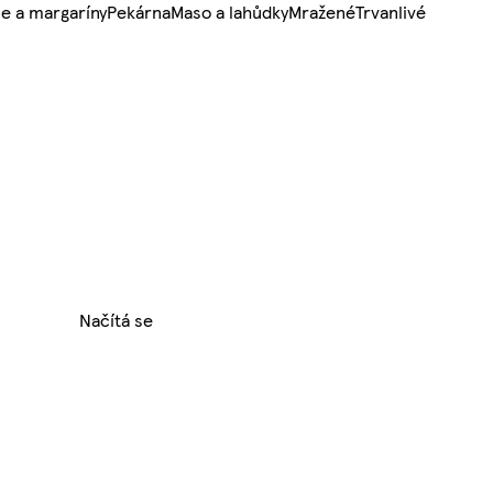
e a margaríny
Pekárna
Maso a lahůdky
Mražené
Trvanlivé
Načítá se