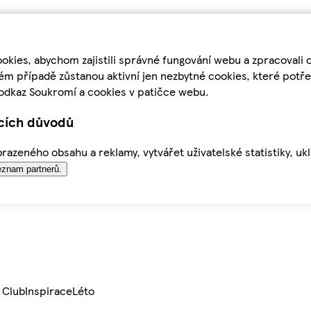
kies, abychom zajistili správné fungování webu a zpracovali 
ém případě zůstanou aktivní jen nezbytné cookies, které pot
odkaz Soukromí a cookies v patičce webu.
ících důvodů
azeného obsahu a reklamy, vytvářet uživatelské statistiky, uk
znam partnerů.
 Club
Inspirace
Léto