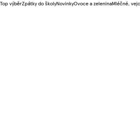
Top výběr
Zpátky do školy
Novinky
Ovoce a zelenina
Mléčné, vejc