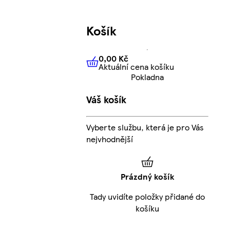
Košík
0,00 Kč
Aktuální cena košíku
0,00 Kč
Aktuální cena košíku
Pokladna
Váš košík
Vyberte službu, která je pro Vás
nejvhodnější
Prázdný košík
Tady uvidíte položky přidané do
košíku