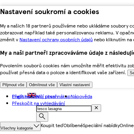
Nastavení soukromí a cookies
My a našich 18 partnerů používáme nebo ukládáme soubory coo
zobrazovat například také personalizovanou reklamu. V opačn
změnit v
Nastavení ochrany osobních údajů
nebo kliknutím na 
My a naši partneři zpracováváme údaje z následuj
Povolením souborů cookies nám umožníte měřit efektivitu zobr
používat přesná data o poloze a identifikovat vaše zařízení.
Se
Přijmout vše
Odmítnout vše
Vlastní nastavení
Přejít na hlavní obsah
English
Můj první nákup
Nápověda
Přeskočit na vyhledávání
Koupit teď
Oblíbené
Speciální nabídky
Online
Všechny kategorie