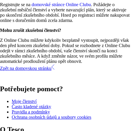
Registrujte se na 
domovské stránce Online Clubu
. Požádejte o 
zkušební měsíční členství a vyberte navazující plán, který se aktivuje 
po skončení zkušebního období. Hned po registraci můžete nakupovat 
online s doručením domů zcela zdarma.
Mohu zrušit zkušební členství?
Z Online Clubu můžete kdykoliv bezplatně vystoupit, nejpozději však 
den před koncem zkušební doby. Pokud se rozhodnete z Online Clubu 
odejít v rámci zkušebního období, vaše členství skončí na konci 
zkušebního měsíce. A když změníte názor, ve svém profilu můžete 
automatické prodloužení plánu opět obnovit.
Zpět na domovskou stránku
Potřebujete pomoct?
Moje členství
Často kladené otázky
Pravidla a podmínky
Ochrana osobních údajů a soubory cookies
O Tesco