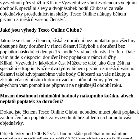
vyzvednutí přes službu Klikni+Vyzvedni ve vámi zvoleném výdejním 
obchodě, speciální slevy a dvojnásobek bodů Clubcard za vaše 
objednávky prostřednictvím služby Tesco Online nákupy během 
prvních 3 měsíců vašeho členství.
Jaké jsou výhody Tesco Online Clubu?
Jakmile se stanete členem, získáte doručení bez poplatku pro všechny 
dostupné časy doručení v rámci členství Kdykoli a doručení bez 
poplatku následující den po 15. hodině v rámci členství Po třetí. Dále 
vám bude k dispozici doručení bez poplatku v rámci služby 
Klikni+Vyzvedni v jakýkoliv čas. Můžete se také jako člen těšit na 
speciální e-kupón. Každé dva týdny během prvních 3 měsíců vašeho 
členství také zdvojnásobíme vaše body Clubcard za vaše nákupy a 
získáte včasný přístup k doručovacím slotům 4 týdny předem – 
abychom vám pomohli se připravit na nejrušnější období roku.
Musím dosáhnout minimální hodnoty nákupního košíku, abych 
neplatil poplatek za doručení?
Dokud jste členem Tesco Online Clubu, nebudete muset platit poplatek 
za doručení ani poplatek za vyzvednutí bez ohledu na hodnotu vaší 
objednávky.
Objednávky pod 700 Kč však budou stále podléhat minimálnímu 