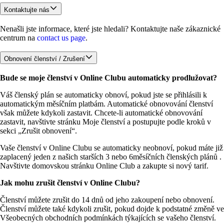
Kontaktujte nás
Nenašli jste informace, které jste hledali? Kontaktujte naše zákaznické 
centrum na 
contact us page
.
Obnovení členství / Zrušení
Bude se moje členství v Online Clubu automaticky prodlužovat?
Váš členský plán se automaticky obnoví, pokud jste se přihlásili k 
automatickým měsíčním platbám. Automatické obnovování členství 
však můžete kdykoli zastavit. Chcete-li automatické obnovování 
zastavit, navštivte stránku Moje členství a postupujte podle kroků v 
sekci „Zrušit obnovení“.
Vaše členství v Online Clubu se automaticky neobnoví, pokud máte již 
zaplacený jeden z našich starších 3 nebo 6měsíčních členských plánů . 
Navštivte domovskou stránku Online Club a zakupte si nový tarif.
Jak mohu zrušit členství v Online Clubu?
Členství můžete zrušit do 14 dnů od jeho zakoupení nebo obnovení. 
Členství můžete také kdykoli zrušit, pokud dojde k podstatné změně ve 
Všeobecných obchodních podmínkách týkajících se vašeho členství.