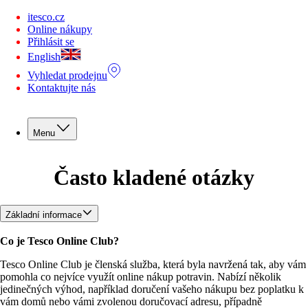
You are offline. Some functionality may be unavailable.
itesco.cz
Online nákupy
Přihlásit se
English
Vyhledat prodejnu
Kontaktujte nás
Menu
Často kladené otázky
Základní informace
Co je Tesco Online Club?
Tesco Online Club je členská služba, která byla navržená tak, aby vám 
pomohla co nejvíce využít online nákup potravin. Nabízí několik 
jedinečných výhod, například doručení vašeho nákupu bez poplatku k 
vám domů nebo vámi zvolenou doručovací adresu, případně 