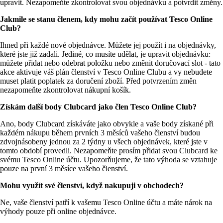
upravit. Nezapomeňte zkontrolovat svou objednávku a potvrdit změny.
Jakmile se stanu členem, kdy mohu začít používat Tesco Online 
Club?
Ihned při každé nové objednávce. Můžete jej použít i na objednávky, 
které jste již zadali. Jediné, co musíte udělat, je upravit objednávku: 
můžete přidat nebo odebrat položku nebo změnit doručovací slot - tato 
akce aktivuje váš plán členství v Tesco Online Clubu a vy nebudete 
muset platit poplatek za doručení zboží. Před potvrzením změn 
nezapomeňte zkontrolovat nákupní košík.
Získám další body Clubcard jako člen Tesco Online Club?
Ano, body Clubcard získáváte jako obvykle a vaše body získané při 
každém nákupu během prvních 3 měsíců vašeho členství budou 
zdvojnásobeny jednou za 2 týdny u všech objednávek, které jste v 
tomto období provedli. Nezapomeňte prosím přidat svou Clubcard ke 
svému Tesco Online účtu. Upozorňujeme, že tato výhoda se vztahuje 
pouze na první 3 měsíce vašeho členství.
Mohu využít své členství, když nakupuji v obchodech?
Ne, vaše členství patří k vašemu Tesco Online účtu a máte nárok na 
výhody pouze při online objednávce.