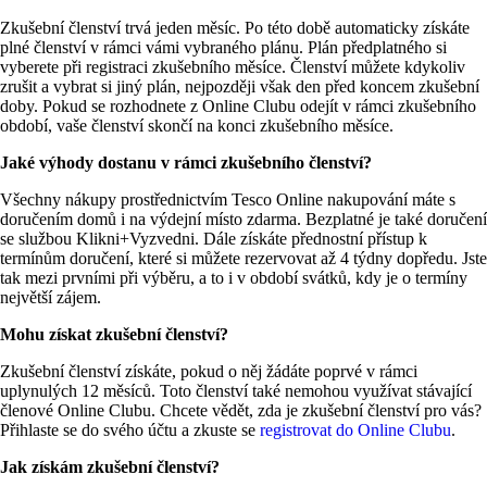
Zkušební členství trvá jeden měsíc. Po této době automaticky získáte 
plné členství v rámci vámi vybraného plánu. Plán předplatného si 
vyberete při registraci zkušebního měsíce. Členství můžete kdykoliv 
zrušit a vybrat si jiný plán, nejpozději však den před koncem zkušební 
doby. Pokud se rozhodnete z Online Clubu odejít v rámci zkušebního 
období, vaše členství skončí na konci zkušebního měsíce.
Jaké výhody dostanu v rámci zkušebního členství?
Všechny nákupy prostřednictvím Tesco Online nakupování máte s 
doručením domů i na výdejní místo zdarma. Bezplatné je také doručení 
se službou Klikni+Vyzvedni. Dále získáte přednostní přístup k 
termínům doručení, které si můžete rezervovat až 4 týdny dopředu. Jste 
tak mezi prvními při výběru, a to i v období svátků, kdy je o termíny 
největší zájem.
Mohu získat zkušební členství?
Zkušební členství získáte, pokud o něj žádáte poprvé v rámci 
uplynulých 12 měsíců. Toto členství také nemohou využívat stávající 
členové Online Clubu. Chcete vědět, zda je zkušební členství pro vás? 
Přihlaste se do svého účtu a zkuste se 
registrovat do Online Clubu
.
Jak získám zkušební členství?