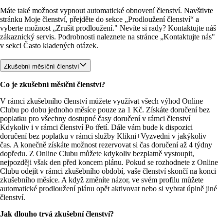
Máte také možnost vypnout automatické obnovení členství. Navštivte 
stránku Moje členství, přejděte do sekce „Prodloužení členství“ a 
vyberte možnost „Zrušit prodloužení." Nevíte si rady? Kontaktujte náš 
zákaznický servis. Podrobnosti naleznete na stránce „Kontaktujte nás" 
v sekci Často kladených otázek.
Zkušební měsíční členství
Co je zkušební měsíční členství?
V rámci zkušebního členství můžete využívat všech výhod Online 
Clubu po dobu jednoho měsíce pouze za 1 Kč. Získáte doručení bez 
poplatku pro všechny dostupné časy doručení v rámci členství 
Kdykoliv i v rámci členství Po třetí. Dále vám bude k dispozici 
doručení bez poplatku v rámci služby Klikni+Vyzvedni v jakýkoliv 
čas. A konečně získáte možnost rezervovat si čas doručení až 4 týdny 
dopředu. Z Online Clubu můžete kdykoliv bezplatně vystoupit, 
nejpozději však den před koncem plánu. Pokud se rozhodnete z Online 
Clubu odejít v rámci zkušebního období, vaše členství skončí na konci 
zkušebního měsíce. A když změníte názor, ve svém profilu můžete 
automatické prodloužení plánu opět aktivovat nebo si vybrat úplně jiné 
členství.
Jak dlouho trvá zkušební členství?