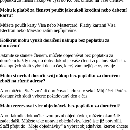
poplatku za menší nákup ve výši 80 Kč bez ohledu na vaše členství.
Mohu k platbě za členství použít jakoukoli kreditní nebo debetní 
kartu?
Můžete použít karty Visa nebo Mastercard. Platby kartami Visa 
Electron nebo Maestro zatím nepřijímáme.
Kolikrát mohu využít doručení nákupu bez poplatku za 
doručení?
Jakmile se stanete členem, můžete objednávat bez poplatku za 
doručení každý den, do doby dokud je vaše členství platné. Stačí si z 
dostupných slotů vybrat den a čas, který vám nejlépe vyhovuje.
Mohu si nechat doručit svůj nákup bez poplatku za doručení 
zboží na různé adresy?
Ano můžete. Stačí změnit doručovací adresu v sekci Můj účet. Poté z 
dostupných slotů vyberte požadovaný den a čas.
Mohu rezervovat více objednávek bez poplatku za doručení?
Ano. Jakmile dokončíte svou první objednávku, můžete okamžitě 
zadat další. Můžete také upravit objednávky, které jste již potvrdili. 
Stačí přejít do „Moje objednávky“ a vybrat objednávku, kterou chcete 