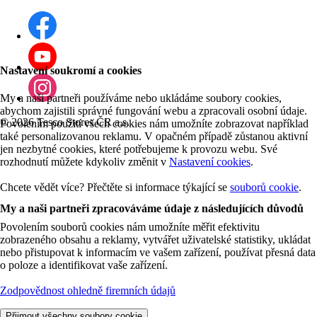
Nastavení soukromí a cookies
My a naši partneři používáme nebo ukládáme soubory cookies,
abychom zajistili správné fungování webu a zpracovali osobní údaje.
©
2026 Tesco Stores ČR a.s.
Povolením použití všech cookies nám umožníte zobrazovat například
také personalizovanou reklamu. V opačném případě zůstanou aktivní
jen nezbytné cookies, které potřebujeme k provozu webu. Své
rozhodnutí můžete kdykoliv změnit v
Nastavení cookies
.
Chcete vědět více? Přečtěte si informace týkající se
souborů cookie
.
My a naši partneři zpracováváme údaje z následujících důvodů
Povolením souborů cookies nám umožníte měřit efektivitu
zobrazeného obsahu a reklamy, vytvářet uživatelské statistiky, ukládat
nebo přistupovat k informacím ve vašem zařízení, používat přesná data
o poloze a identifikovat vaše zařízení.
Zodpovědnost ohledně firemních údajů
Přijmout všechny soubory cookie