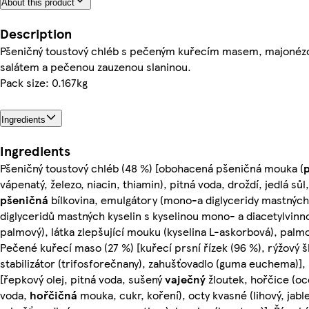
About this product
Description
Pšeničný toustový chléb s pečeným kuřecím masem, majoné
salátem a pečenou zauzenou slaninou.
Pack size: 0.167kg
Ingredients
Ingredients
Pšeničný toustový chléb (48 %) [obohacená pšeničná mouka (
vápenatý, železo, niacin, thiamin), pitná voda, droždí, jedlá sůl
pšeničná
bílkovina, emulgátory (mono-a diglyceridy mastných
diglyceridů mastných kyselin s kyselinou mono- a diacetylvinno
palmový), látka zlepšující mouku (kyselina L-askorbová), palm
Pečené kuřecí maso (27 %) [kuřecí prsní řízek (96 %), rýžový šk
stabilizátor (trifosforečnany), zahušťovadlo (guma euchema)]
[řepkový olej, pitná voda, sušený
vaječný
žloutek, hořčice (oce
voda,
hořčičná
mouka, cukr, koření), octy kvasné (lihový, jableč