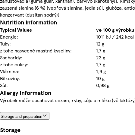
zahušťovadla (guma guar, xanthan), barvivo (karoteny)], Římský
zauzená slanina (6 %) [vepřová slanina, jedla sůl, glukóza, anti
konzervant (dusitan sodný)]
Nutrition information
Typical Values
ve 100 g výrobku
Energie:
1011 kJ / 242 kcal
Tuky:
12 g
z toho nasycené mastné kyseliny:
1,7 g
Sacharidy:
23 g
z toho cukry:
1,7 g
Vláknina:
1,9 g
Bílkoviny:
10 g
Sůl:
0,98 g
Allergy Information
Výrobek může obsahovat sezam, ryby, sóju a mléko (vč laktózy
Storage and preparation
Storage