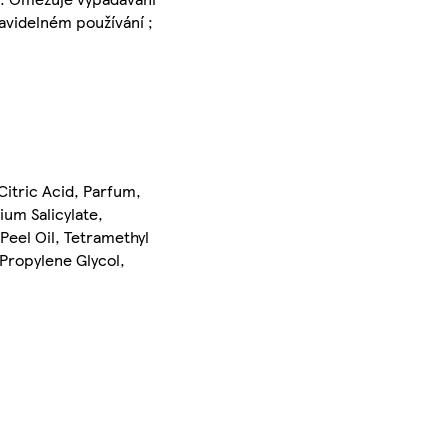
avidelném používání ;
itric Acid, Parfum,
um Salicylate,
eel Oil, Tetramethyl
 Propylene Glycol,