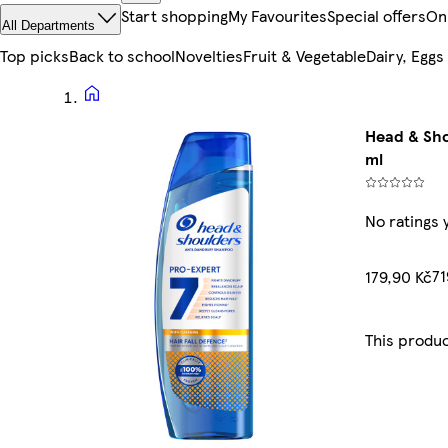
Start shopping
My Favourites
Special offers
On
All Departments
Top picks
Back to school
Novelties
Fruit & Vegetable
Dairy, Eggs
Head & Sho
ml
No ratings 
71
179,90 Kč
This produc