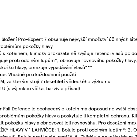
ení Pro-Expert 7 obsahuje nejvyšší množství účinných láte
problémům pokožky hlavy
 kofeinem, klinicky prokazatelně zvyšuje retenci vlasů po do
 proti odolným lupům*, obnovuje rovnováhu pokožky hlavy, l
pokožku hlavy, omezuje vypadávání vlasů***
e. Vhodné pro každodenní použití
za kterým stojí 7 desetiletí vědeckého výzkumu
s výjimkou víčka, barviv a přísad)
Fall Defence je obohacený o kofein má doposud nejvyšší obsa
problémům pokožky hlavy a poskytuje jí kompletní ochranu. Kli
tit pokožku hlavy a obnovovat její rovnováhu. Pro dosažení ma
Y HLAVY V 1 LAHVIČCE: 1. Bojuje proti odolným lupům*; 2. 
póry; 5. Bojuje proti svědivosti**, 6. Zklidňuje pokožku hlavy;