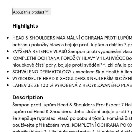
About this product
Highlights
HEAD & SHOULDERS MAXIMÁLNÍ OCHRANA PROTI LUPŮM Slož
ochranu pokožky hlavy a bojuje proti lupům a dalším 7 
ZVÝŠENÁ RETENCE VLASŮ Šampon proti vypadávání vlasů s
KOMPLETNÍ OCHRANA POKOŽKY HLAVY V 1 LAHVIČCE Bojuje
hloubkově čistí póry, bojuje proti svědění**, zklidňuje 
SCHVÁLENO DERMATOLOGY z asociace Skin Health Allianc
VYZKOUŠEJTE HEAD & SHOULDERS S NEJLEPŠÍM SLOŽENÍM, 
LAHEV JE ZE 100 % VYROBENÁ Z RECYKLOVANÉHO PLASTU (
Description
Šampon proti lupům Head & Shoulders Pro-Expert 7 Hair 
lupům od Head & Shoulders. Jeho složení bojuje proti 7 
že zlepšuje hydrataci vlasů po dobu 8 týdnů. Pomáhá čis
používejte při každém mytí. KOMPLETNÍ OCHRANA POKOŽK
pokožky hlavy; 3. Likviduje mastnotu; 4. Hloubkově čistí 