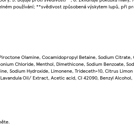
idelném používání; **svědivost způsobená výskytem lupů, při pr
Piroctone Olamine, Cocamidopropyl Betaine, Sodium Citrate, C
onium Chloride, Menthol, Dimethicone, Sodium Benzoate, Sodi
ne, Sodium Hydroxide, Limonene, Trideceth-10, Citrus Limon P
Lavandula Oil/ Extract, Acetic acid, CI 42090, Benzyl Alcohol,
něte.