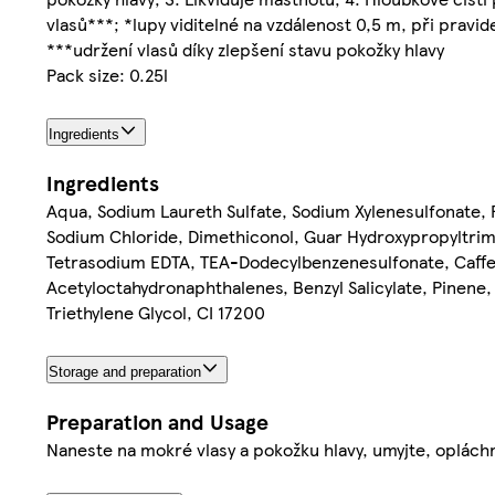
vlasů***; *lupy viditelné na vzdálenost 0,5 m, při prav
***udržení vlasů díky zlepšení stavu pokožky hlavy
Pack size: 0.25l
Ingredients
Ingredients
Aqua, Sodium Laureth Sulfate, Sodium Xylenesulfonate, 
Sodium Chloride, Dimethiconol, Guar Hydroxypropyltrim
Tetrasodium EDTA, TEA-Dodecylbenzenesulfonate, Caffei
Acetyloctahydronaphthalenes, Benzyl Salicylate, Pinene, 
Triethylene Glycol, CI 17200
Storage and preparation
Preparation and Usage
Naneste na mokré vlasy a pokožku hlavy, umyjte, oplách