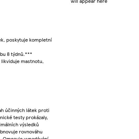
will appear here
k, poskytuje kompletní
bu 8 týdnů.***
ikviduje mastnotu,
h účinných látek proti
nické testy prokázaly,
ximálních výsledků
Obnovuje rovnováhu
 7. Omezuje vypadávání