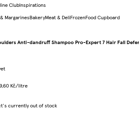
line Club
Inspirations
 & Margarines
Bakery
Meat & Deli
Frozen
Food Cupboard
ulders Anti-dandruff Shampoo Pro-Expert 7 Hair Fall Defen
yet
9,60 Kč/litre
t's currently out of stock