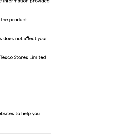
he information provided
r the product
is does not affect your
 Tesco Stores Limited
bsites to help you