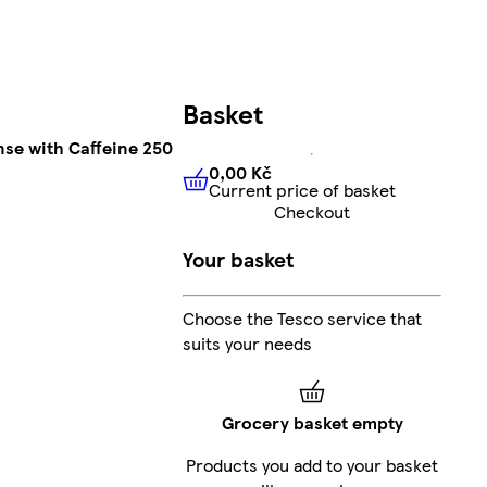
Basket
se with Caffeine 250
0,00 Kč
Current price of basket
0,00 Kč
Current price of bas
Checkout
Your basket
Choose the Tesco service that
suits your needs
Grocery basket empty
Products you add to your basket