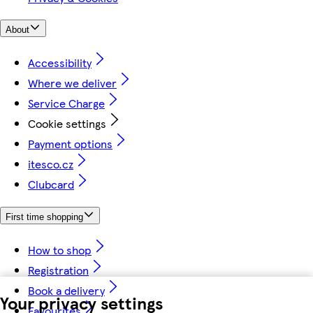
About
Accessibility
Where we deliver
Service Charge
Cookie settings
Payment options
itesco.cz
Clubcard
First time shopping
How to shop
Registration
Book a delivery
Your privacy settings
Favourites