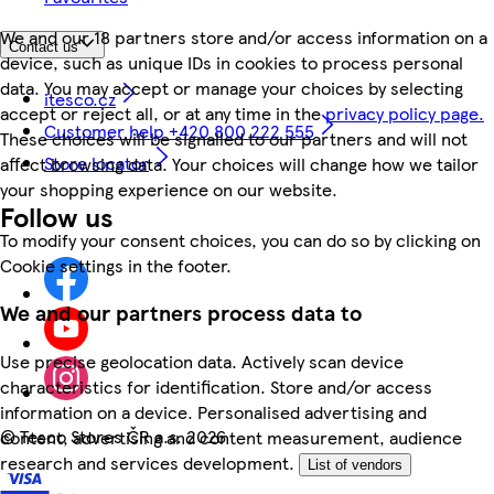
We and our 18 partners store and/or access information on a
Contact us
device, such as unique IDs in cookies to process personal
data. You may accept or manage your choices by selecting
itesco.cz
accept or reject all, or at any time in the
privacy policy page.
Customer help +420 800 222 555
These choices will be signalled to our partners and will not
Store locator
affect browsing data. Your choices will change how we tailor
your shopping experience on our website.
Follow us
To modify your consent choices, you can do so by clicking on
Cookie settings in the footer.
We and our partners process data to
Use precise geolocation data. Actively scan device
characteristics for identification. Store and/or access
information on a device. Personalised advertising and
©
Tesco Stores ČR a.s. 2026
content, advertising and content measurement, audience
research and services development.
List of vendors