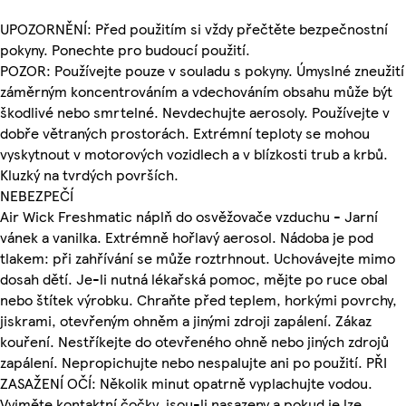
UPOZORNĚNÍ: Před použitím si vždy přečtěte bezpečnostní
pokyny. Ponechte pro budoucí použití.
POZOR: Používejte pouze v souladu s pokyny. Úmyslné zneužití
záměrným koncentrováním a vdechováním obsahu může být
škodlivé nebo smrtelné. Nevdechujte aerosoly. Používejte v
dobře větraných prostorách. Extrémní teploty se mohou
vyskytnout v motorových vozidlech a v blízkosti trub a krbů.
Kluzký na tvrdých površích.
NEBEZPEČÍ
Air Wick Freshmatic náplň do osvěžovače vzduchu - Jarní
vánek a vanilka. Extrémně hořlavý aerosol. Nádoba je pod
tlakem: při zahřívání se může roztrhnout. Uchovávejte mimo
dosah dětí. Je-li nutná lékařská pomoc, mějte po ruce obal
nebo štítek výrobku. Chraňte před teplem, horkými povrchy,
jiskrami, otevřeným ohněm a jinými zdroji zapálení. Zákaz
kouření. Nestříkejte do otevřeného ohně nebo jiných zdrojů
zapálení. Nepropichujte nebo nespalujte ani po použití. PŘI
ZASAŽENÍ OČÍ: Několik minut opatrně vyplachujte vodou.
Vyjměte kontaktní čočky, jsou-li nasazeny a pokud je lze