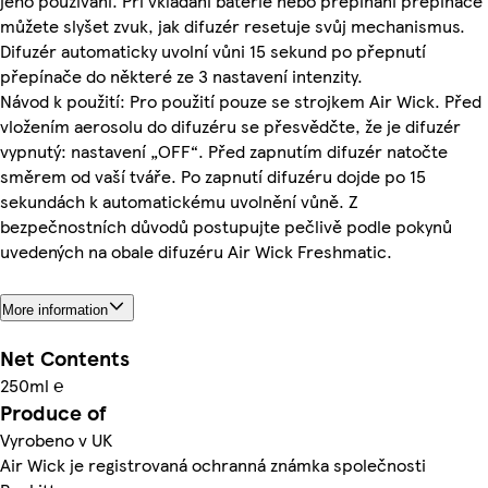
jeho používání. Při vkládání baterie nebo přepínání přepínače
můžete slyšet zvuk, jak difuzér resetuje svůj mechanismus.
Difuzér automaticky uvolní vůni 15 sekund po přepnutí
přepínače do některé ze 3 nastavení intenzity.
Návod k použití: Pro použití pouze se strojkem Air Wick. Před
vložením aerosolu do difuzéru se přesvědčte, že je difuzér
vypnutý: nastavení „OFF“. Před zapnutím difuzér natočte
směrem od vaší tváře. Po zapnutí difuzéru dojde po 15
sekundách k automatickému uvolnění vůně. Z
bezpečnostních důvodů postupujte pečlivě podle pokynů
uvedených na obale difuzéru Air Wick Freshmatic.
More information
Net Contents
250ml ℮
Produce of
Vyrobeno v UK
Air Wick je registrovaná ochranná známka společnosti