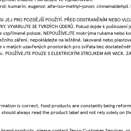
rol; kumarin; eugenol; alfa-iso-methyl-jonon; cinnamaldehyd. 
 SI JEJ PRO POZDĚJŠÍ POUŽITÍ. PŘED ODSTRANĚNÍM NEBO VL
 VYVARUJTE SE TVRDÝCH ÚDERŮ. Pokud dojde k poškození jed
jte ve vzpřímené poloze. NEPOUŽÍVEJTE mokrýma rukama nebo k
nečního záření, nepokládejte na leštěné, lakované nebo plast
te v malých uzavřených prostorách pro zvířata bez dostatečné
 noc. POUŽÍVEJTE POUZE S ELEKTRICKÝM STROJKEM AIR WICK. Z
mation is correct, food products are constantly being reform
 should always read the product label and not rely solely on t
sco brand products, please contact Tesco Customer Services, o