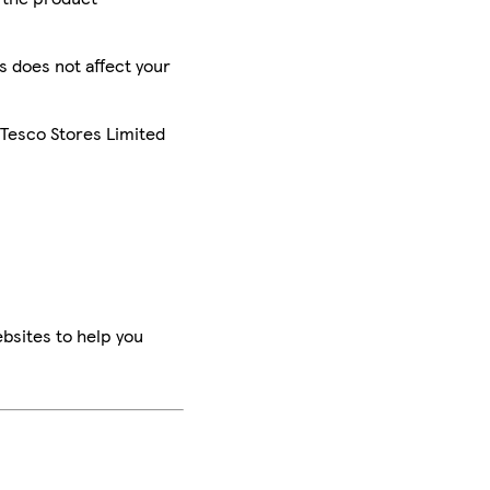
is does not affect your
 Tesco Stores Limited
bsites to help you