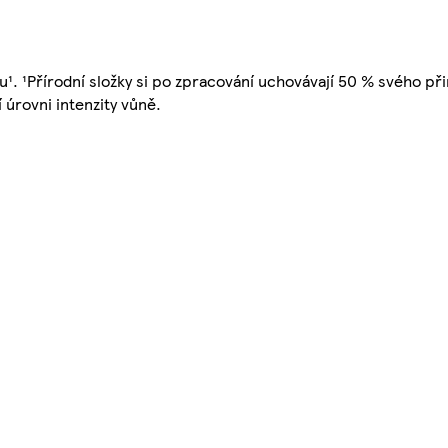
¹. ¹Přírodní složky si po zpracování uchovávají 50 % svého př
í úrovni intenzity vůně.