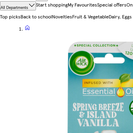
Start shopping
My Favourites
Special offers
On
All Departments
Top picks
Back to school
Novelties
Fruit & Vegetable
Dairy, Eggs