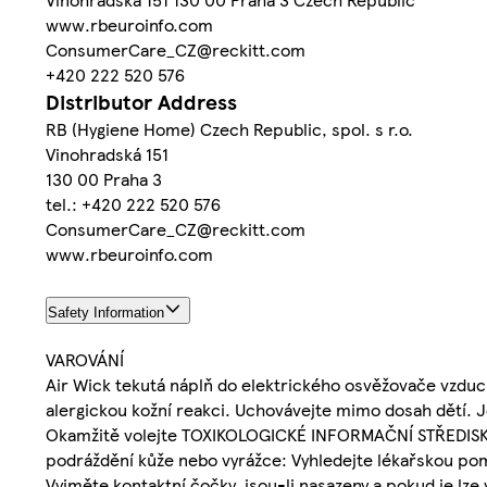
www.rbeuroinfo.com
ConsumerCare_CZ@reckitt.com
+420 222 520 576
Distributor Address
RB (Hygiene Home) Czech Republic, spol. s r.o.
Vinohradská 151
130 00 Praha 3
tel.: +420 222 520 576
ConsumerCare_CZ@reckitt.com
www.rbeuroinfo.com
Safety Information
VAROVÁNÍ
Air Wick tekutá náplň do elektrického osvěžovače vzduch
alergickou kožní reakci. Uchovávejte mimo dosah dětí. J
Okamžitě volejte TOXIKOLOGICKÉ INFORMAČNÍ STŘEDISKO 
podráždění kůže nebo vyrážce: Vyhledejte lékařskou po
Vyjměte kontaktní čočky, jsou-li nasazeny a pokud je lze