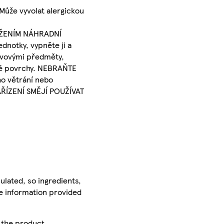
Může vyvolat alergickou
OŽENÍM NÁHRADNÍ
notky, vypněte ji a
ovovými předměty,
ové povrchy. NEBRAŇTE
ho větrání nebo
AŘÍZENÍ SMĚJÍ POUŽÍVAT
ulated, so ingredients,
he information provided
r the product