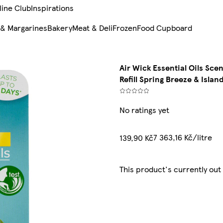
line Club
Inspirations
 & Margarines
Bakery
Meat & Deli
Frozen
Food Cupboard
Air Wick Essential Oils Sce
Refill Spring Breeze & Islan
No ratings yet
7 363,16 Kč/litre
139,90 Kč
This product's currently out