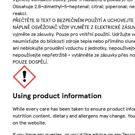
Obsahuje 2,6-dimethyl-5-heptenal; citral; piperonal; ne
reakci.
PŘEČTĚTE SI TEXT O BEZPEČNÉM POUŽITÍ A UCHOVEJTE
NÁPLNĚ OSVĚŽOVAČ VŽDY VYJMĚTE Z ELEKTRICKÉ ZÁSUVKY.
vyjměte ze zásuvky. Pouze pro vnitřní použití. Udržu
neumísťujte do blízkosti zdroje tepla nebo přímého slu
ani neblokujte proudění vzduchu z jednotky, nepoužívej
nepoužívejte nepřetržitě - vytáhněte ze zásuvky přes
POUZE DOSPĚLÍ.
Using product information
While every care has been taken to ensure product infor
nutrition content, dietary and allergens may change. You
on the website.
If you have any queries, or you'd like advice on any Te