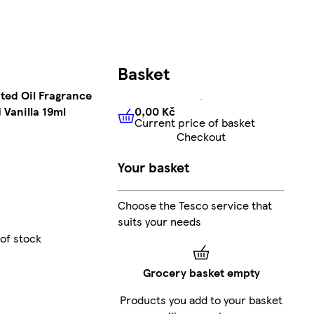
Basket
nted Oil Fragrance
0,00 Kč
d Vanilla 19ml
Current price of basket
0,00 Kč
Current price of bas
Checkout
Your basket
Choose the Tesco service that
suits your needs
 of stock
Grocery basket empty
Products you add to your basket