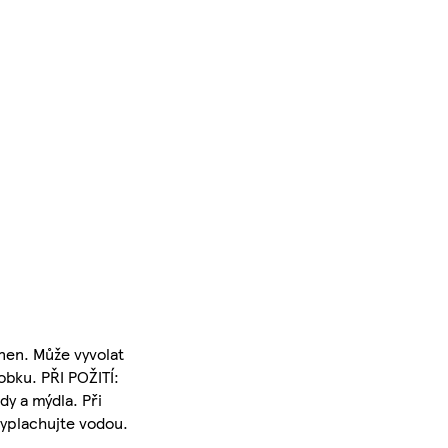
nen. Může vyvolat
obku. PŘI POŽITÍ:
y a mýdla. Při
yplachujte vodou.