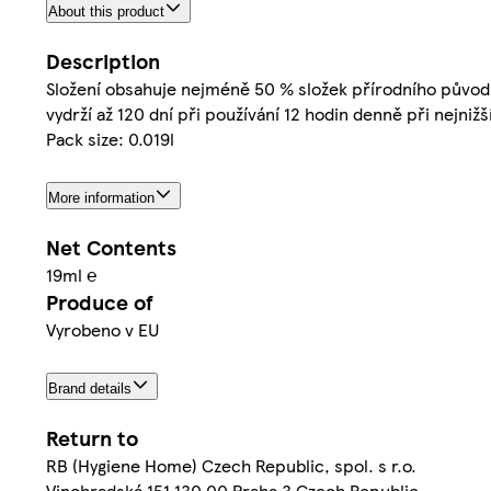
About this product
Description
Složení obsahuje nejméně 50 % složek přírodního původu
vydrží až 120 dní při používání 12 hodin denně při nejnižš
Pack size: 0.019l
More information
Net Contents
19ml ℮
Produce of
Vyrobeno v EU
Brand details
Return to
RB (Hygiene Home) Czech Republic, spol. s r.o.
Vinohradská 151 130 00 Praha 3 Czech Republic