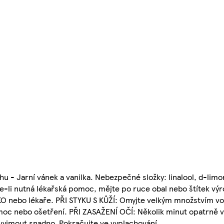
u - Jarní vánek a vanilka. Nebezpečné složky: linalool, d-limo
e-li nutná lékařská pomoc, mějte po ruce obal nebo štítek výr
nebo lékaře. PŘI STYKU S KŮŽÍ: Omyjte velkým množstvím vod
moc nebo ošetření. PŘI ZASAŽENÍ OČÍ: Několik minut opatrně v
 vyjmout snadno. Pokračujte ve vyplachování.