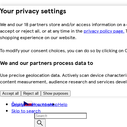
Your privacy settings
We and our 18 partners store and/or access information on a 
accept or reject all, or at any time in the
privacy policy page.
T
shopping experience on our website.
To modify your consent choices, you can do so by clicking on C
We and our partners process data to
Use precise geolocation data. Actively scan device characteris
content measurement, audience research and services dev
Accept all
Reject all
Show purposes
Skip to main content
Česky
How to shop
Help
Skip to search