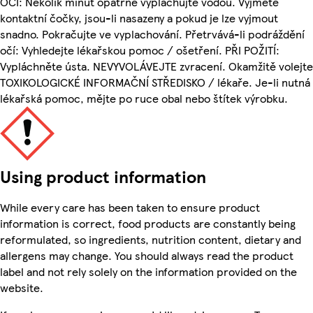
OČÍ: Několik minut opatrně vyplachujte vodou. Vyjměte
kontaktní čočky, jsou-li nasazeny a pokud je lze vyjmout
snadno. Pokračujte ve vyplachování. Přetrvává-li podráždění
očí: Vyhledejte lékařskou pomoc / ošetření. PŘI POŽITÍ:
Vypláchněte ústa. NEVYVOLÁVEJTE zvracení. Okamžitě volejte
TOXIKOLOGICKÉ INFORMAČNÍ STŘEDISKO / lékaře. Je-li nutná
lékařská pomoc, mějte po ruce obal nebo štítek výrobku.
Using product information
While every care has been taken to ensure product
information is correct, food products are constantly being
reformulated, so ingredients, nutrition content, dietary and
allergens may change. You should always read the product
label and not rely solely on the information provided on the
website.