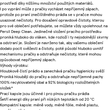
prostředí díky nižšímu množství použitých materiálů.
I po vyprání může z pračky vycházet nepříjemný zápach,
protože po praní znečištěného prádla se v pračce mohou
usazovat nečistoty. Pro dosažení opravdové čistoty, kterou
pro své oblečení potřebujete, se můžete vždy spolehnout na
Persil Deep Clean. Jedinečné složení pracího prostředku
proniká hluboko do vláken, kde rozloží i ty nejodolnější skvrny
a odstraní je. Složení je navrženo tak, aby vašemu oblečení
dodalo pocit svěžesti a čistoty, poté působí hluboko uvnitř
mechanismu pračky a odstraňuje nečistoty, které mohou
způsobovat nepříjemný zápach.
Výhody výrobku:
Hloubkově čistí prádlo a zanechává pračku hygienicky svěží
Proniká hlouběji do pračky a odstraňuje nepříjemné pachy
100% recyklovatelný obal a 92% biologicky rozložitelných
složek*
Prací kapsle jsou účinné i pro plnou pračku prádla
Šetří energii díky praní při nízkých teplotách od 20 °C
Kompaktní kapsle: méně vody, méně fólie, méně plastu,