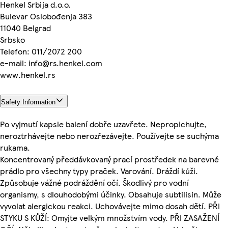
Henkel Srbija d.o.o.
Bulevar Oslobođenja 383
11040 Belgrad
Srbsko
Telefon: 011/2072 200
e-mail: info@rs.henkel.com
www.henkel.rs
Safety Information
Po vyjmutí kapsle balení dobře uzavřete. Nepropichujte,
neroztrhávejte nebo nerozřezávejte. Používejte se suchýma
rukama.
Koncentrovaný předdávkovaný prací prostředek na barevné
prádlo pro všechny typy praček. Varování. Dráždí kůži.
Způsobuje vážné podráždění očí. Škodlivý pro vodní
organismy, s dlouhodobými účinky. Obsahuje subtilisin. Může
vyvolat alergickou reakci. Uchovávejte mimo dosah dětí. PŘI
STYKU S KŮŽÍ: Omyjte velkým množstvím vody. PŘI ZASAŽENÍ