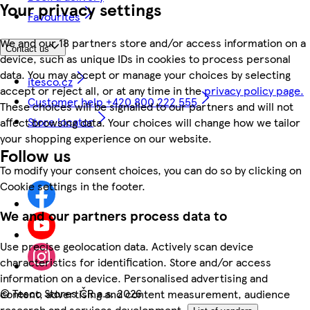
Your privacy settings
Favourites
We and our 18 partners store and/or access information on a
Contact us
device, such as unique IDs in cookies to process personal
data. You may accept or manage your choices by selecting
itesco.cz
accept or reject all, or at any time in the
privacy policy page.
Customer help +420 800 222 555
These choices will be signalled to our partners and will not
Store locator
affect browsing data. Your choices will change how we tailor
your shopping experience on our website.
Follow us
To modify your consent choices, you can do so by clicking on
Cookie settings in the footer.
We and our partners process data to
Use precise geolocation data. Actively scan device
characteristics for identification. Store and/or access
information on a device. Personalised advertising and
©
Tesco Stores ČR a.s. 2026
content, advertising and content measurement, audience
research and services development.