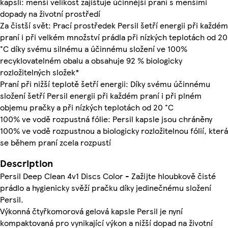
kapsli: menší velikost zajišťuje účinnější praní s menšími
dopady na životní prostředí
Za čistší svět: Prací prostředek Persil šetří energii při každém
praní i při velkém množství prádla při nízkých teplotách od 20
°C díky svému silnému a účinnému složení ve 100%
recyklovatelném obalu a obsahuje 92 % biologicky
rozložitelných složek*
Praní při nižší teplotě šetří energii: Díky svému účinnému
složení šetří Persil energii při každém praní i při plném
objemu pračky a při nízkých teplotách od 20 °C
100% ve vodě rozpustná fólie: Persil kapsle jsou chráněny
100% ve vodě rozpustnou a biologicky rozložitelnou fólií, která
se během praní zcela rozpustí
Description
Persil Deep Clean 4v1 Discs Color - Zažijte hloubkově čisté
prádlo a hygienicky svěží pračku díky jedinečnému složení
Persil.
Výkonná čtyřkomorová gelová kapsle Persil je nyní
kompaktovaná pro vynikající výkon a nižší dopad na životní