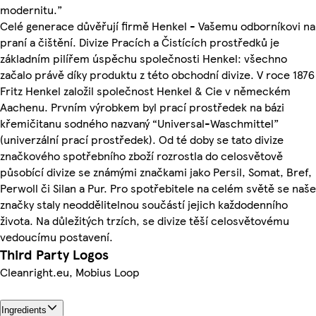
modernitu.”
Celé generace důvěřují firmě Henkel - Vašemu odborníkovi na
praní a čištění. Divize Pracích a Čistících prostředků je
základním pilířem úspěchu společnosti Henkel: všechno
začalo právě díky produktu z této obchodní divize. V roce 1876
Fritz Henkel založil společnost Henkel & Cie v německém
Aachenu. Prvním výrobkem byl prací prostředek na bázi
křemičitanu sodného nazvaný “Universal-Waschmittel”
(univerzální prací prostředek). Od té doby se tato divize
značkového spotřebního zboží rozrostla do celosvětově
působící divize se známými značkami jako Persil, Somat, Bref,
Perwoll či Silan a Pur. Pro spotřebitele na celém světě se naše
značky staly neoddělitelnou součástí jejich každodenního
života. Na důležitých trzích, se divize těší celosvětovému
vedoucímu postavení.
Third Party Logos
Cleanright.eu, Mobius Loop
Ingredients