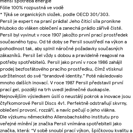
menší spotřeba energie
Fólie 100% rozpustná ve vodě
* Týká se organických složek, podle OECD 301/303.
Persil je expert na praní prádla! Jeho čiticí síla pronikne
hluboko do vláken oblečení a zanechá prádlo zářivě čisté.
Persil byl vyvinut v roce 1907 jakožto první prací prostředek
současného typu. Od té doby se Persil soustředí na výkon a
pohodlnost tak, aby splnil náročné požadavky současných
zákazníků. Persil šel vždy s dobou a pravidelně reagoval na
potřeby spotřebitelů. Persil jako první v roce 1986 zahájil
prodej bezfosfátového pracího prostředku, čímž vtisknul
udržitelnost do své “brandové identity.” Poté následovalo
mnoho dalších inovací. V roce 1987 Persil představil první
prací gel, později na trh uvedl jedinečné duokapsle.
Nejnovějším výsledkem úsilí o neustálý pokrok a inovace jsou
čtyřkomorové Persil Discs 4v1. Perfektně odstraňují skvrny,
oblečení provoní, rozzáří, a navíc pečují o jeho vlákna.
Dle výzkumu německého Allensbachského institutu pro
veřejné mínění je značka Persil vnímána spotřebiteli jako
značka, která: “V sobě snoubí prací výkon, špičkovou kvalitu a