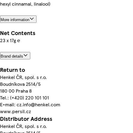
hexyl cinnamal, linalool)
More information
Net Contents
23 x 17g ℮
Brand details
Return to
Henkel ČR, spol. s r.o.
Boudníkova 2514/5
180 00 Praha 8
Tel.: (+420) 220 101 101
E-mail: cz.info@henkel.com
www.persil.cz
Distributor Address
Henkel ČR, spol. s r.o.
Boudníkova 2514/5