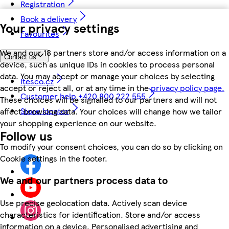
Registration
Book a delivery
Your privacy settings
Favourites
We and our 18 partners store and/or access information on a
Contact us
device, such as unique IDs in cookies to process personal
data. You may accept or manage your choices by selecting
itesco.cz
accept or reject all, or at any time in the
privacy policy page.
Customer help +420 800 222 555
These choices will be signalled to our partners and will not
Store locator
affect browsing data. Your choices will change how we tailor
your shopping experience on our website.
Follow us
To modify your consent choices, you can do so by clicking on
Cookie settings in the footer.
We and our partners process data to
Use precise geolocation data. Actively scan device
characteristics for identification. Store and/or access
information on a device. Personalised advertising and