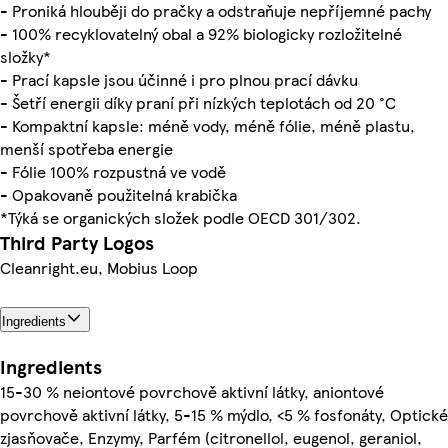
- Proniká hlouběji do pračky a odstraňuje nepříjemné pachy
- 100% recyklovatelný obal a 92% biologicky rozložitelné
složky*
- Prací kapsle jsou účinné i pro plnou prací dávku
- Šetří energii díky praní při nízkých teplotách od 20 °C
- Kompaktní kapsle: méně vody, méně fólie, méně plastu,
menší spotřeba energie
- Fólie 100% rozpustná ve vodě
- Opakovaně použitelná krabička
*Týká se organických složek podle OECD 301/302.
Third Party Logos
Cleanright.eu, Mobius Loop
Ingredients
Ingredients
15-30 % neiontové povrchově aktivní látky, aniontové
povrchově aktivní látky, 5-15 % mýdlo, <5 % fosfonáty, Optické
zjasňovače, Enzymy, Parfém (citronellol, eugenol, geraniol,