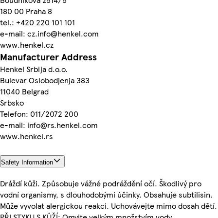
180 00 Praha 8
tel.: +420 220 101 101
e-mail: cz.info@henkel.com
www.henkel.cz
Manufacturer Address
Henkel Srbija d.o.o.
Bulevar Oslobodjenja 383
11040 Belgrad
Srbsko
Telefon: 011/2072 200
e-mail: info@rs.henkel.com
www.henkel.rs
Safety Information
Dráždí kůži. Způsobuje vážné podráždění očí. Škodlivý pro
vodní organismy, s dlouhodobými účinky. Obsahuje subtilisin.
Může vyvolat alergickou reakci. Uchovávejte mimo dosah dětí.
PŘI STYKU S KŮŽÍ: Omyjte velkým množstvím vody.