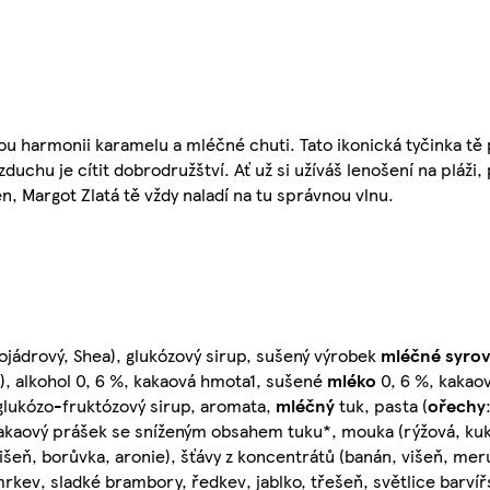
dkou harmonii karamelu a mléčné chuti. Tato ikonická tyčinka tě
uchu je cítit dobrodružštví. Ať už si užíváš lenošení na pláži,
n, Margot Zlatá tě vždy naladí na tu správnou vlnu.
ojádrový, Shea), glukózový sirup, sušený výrobek
mléčné
syrov
ol), alkohol 0, 6 %, kakaová hmota1, sušené
mléko
0, 6 %, kakao
, glukózo-fruktózový sirup, aromata,
mléčný
tuk, pasta (
ořechy
, kakaový prášek se sníženým obsahem tuku*, mouka (rýžová, kuk
višeň, borůvka, aronie), šťávy z koncentrátů (banán, višeň, me
 mrkev, sladké brambory, ředkev, jablko, třešeň, světlice barví