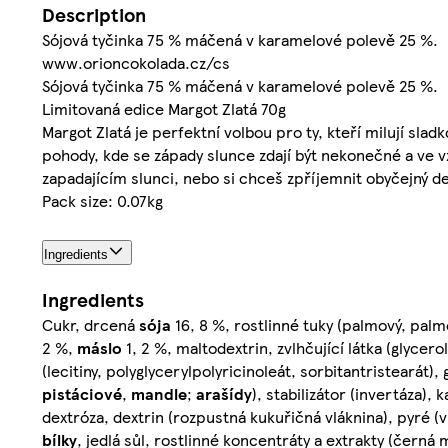
Description
Sójová tyčinka 75 % máčená v karamelové polevě 25 %.
www.orioncokolada.cz/cs
Sójová tyčinka 75 % máčená v karamelové polevě 25 %.
Limitovaná edice Margot Zlatá 70g
Margot Zlatá je perfektní volbou pro ty, kteří milují sla
pohody, kde se západy slunce zdají být nekonečné a ve vzd
zapadajícím slunci, nebo si chceš zpříjemnit obyčejný de
Pack size: 0.07kg
Ingredients
Ingredients
Cukr, drcená
sója
16, 8 %, rostlinné tuky (palmový, palm
2 %,
máslo
1, 2 %, maltodextrin, zvlhčující látka (glycer
(lecitiny, polyglycerylpolyricinoleát, sorbitantristearát)
pistáciové
,
mandle
;
arašídy
), stabilizátor (invertáza)
dextróza, dextrin (rozpustná kukuřičná vláknina), pyré (
bílky
, jedlá sůl, rostlinné koncentráty a extrakty (černá