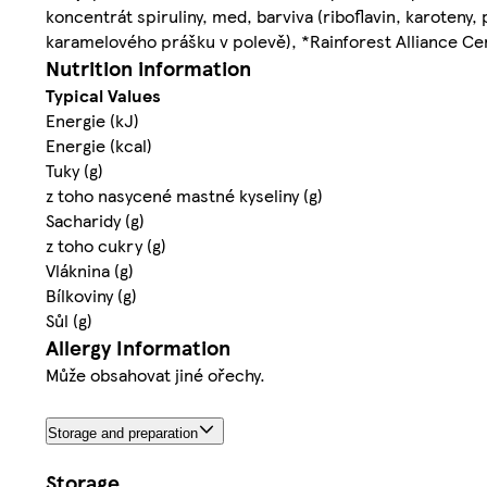
koncentrát spiruliny, med, barviva (riboflavin, karoteny
karamelového prášku v polevě), *Rainforest Alliance Cer
Nutrition information
Typical Values
Energie (kJ)
Energie (kcal)
Tuky (g)
z toho nasycené mastné kyseliny (g)
Sacharidy (g)
z toho cukry (g)
Vláknina (g)
Bílkoviny (g)
Sůl (g)
Allergy Information
Může obsahovat jiné ořechy.
Storage and preparation
Storage