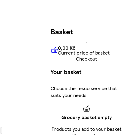
Basket
0,00 Kč
Current price of basket
0,00 Kč
Current price of bas
Checkout
Your basket
Choose the Tesco service that
suits your needs
Grocery basket empty
Products you add to your basket