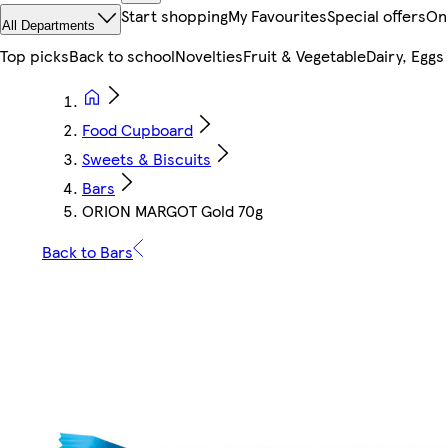
Start shopping
My Favourites
Special offers
On
All Departments
Top picks
Back to school
Novelties
Fruit & Vegetable
Dairy, Eggs
Food Cupboard
Sweets & Biscuits
Bars
ORION MARGOT Gold 70g
Back to Bars