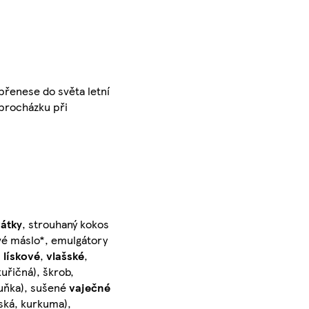
 přenese do světa letní
 procházku při
átky
, strouhaný kokos
vé máslo*, emulgátory
:
lískové
,
vlašské
,
uřičná), škrob,
ruňka), sušené
vaječné
řská, kurkuma),