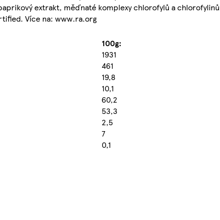
, paprikový extrakt, měďnaté komplexy chlorofylů a chlorofylin
tified. Více na: www.ra.org
100g:
1931
461
19,8
10,1
60,2
53,3
2,5
7
0,1