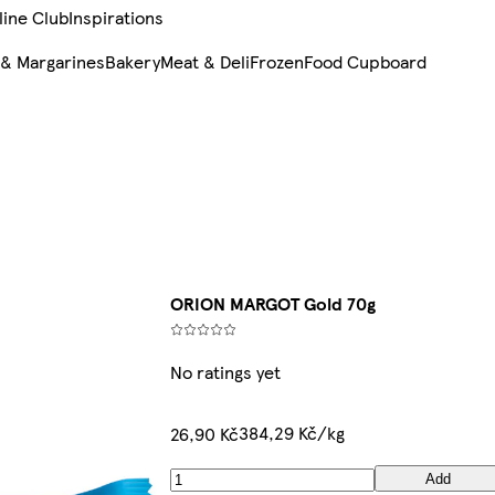
line Club
Inspirations
 & Margarines
Bakery
Meat & Deli
Frozen
Food Cupboard
ORION MARGOT Gold 70g
No ratings yet
384,29 Kč/kg
26,90 Kč
Add