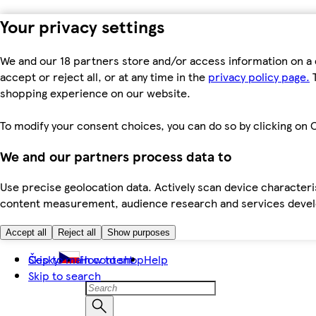
Your privacy settings
We and our 18 partners store and/or access information on a 
accept or reject all, or at any time in the
privacy policy page.
T
shopping experience on our website.
To modify your consent choices, you can do so by clicking on C
We and our partners process data to
Use precise geolocation data. Actively scan device characteris
content measurement, audience research and services dev
Accept all
Reject all
Show purposes
Skip to main content
Česky
How to shop
Help
Skip to search