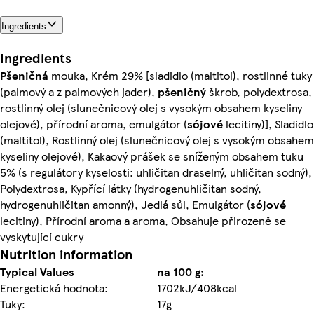
Ingredients
Ingredients
Pšeničná
mouka, Krém 29% [sladidlo (maltitol), rostlinné tuky
(palmový a z palmových jader),
pšeničný
škrob, polydextrosa,
rostlinný olej (slunečnicový olej s vysokým obsahem kyseliny
olejové), přírodní aroma, emulgátor (
sójové
lecitiny)], Sladidlo
(maltitol), Rostlinný olej (slunečnicový olej s vysokým obsahem
kyseliny olejové), Kakaový prášek se sníženým obsahem tuku
5% (s regulátory kyselosti: uhličitan draselný, uhličitan sodný),
Polydextrosa, Kypřící látky (hydrogenuhličitan sodný,
hydrogenuhličitan amonný), Jedlá sůl, Emulgátor (
sójové
lecitiny), Přírodní aroma a aroma, Obsahuje přirozeně se
vyskytující cukry
Nutrition information
Typical Values
na 100 g:
Energetická hodnota:
1702kJ/408kcal
Tuky:
17g