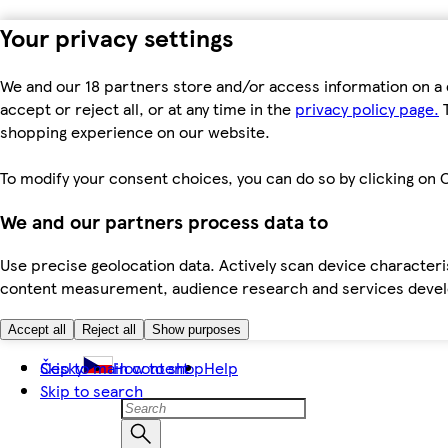
Your privacy settings
We and our 18 partners store and/or access information on a 
accept or reject all, or at any time in the
privacy policy page.
T
shopping experience on our website.
To modify your consent choices, you can do so by clicking on C
We and our partners process data to
Use precise geolocation data. Actively scan device characteris
content measurement, audience research and services dev
Accept all
Reject all
Show purposes
Skip to main content
Česky
How to shop
Help
Skip to search