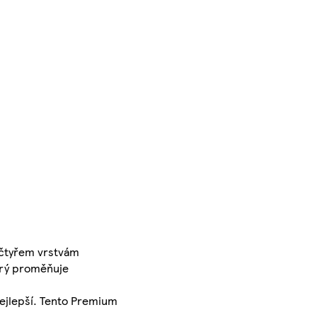
y čtyřem vrstvám
terý proměňuje
 nejlepší. Tento Premium