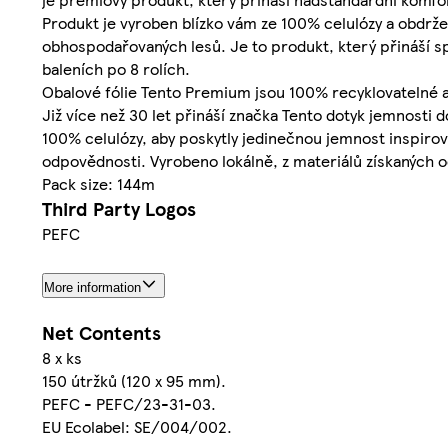
Produkt je vyroben blízko vám ze 100% celulózy a obdržel
obhospodařovaných lesů. Je to produkt, který přináší sp
baleních po 8 rolích.
Obalové fólie Tento Premium jsou 100% recyklovatelné 
Již více než 30 let přináší značka Tento dotyk jemnosti 
100% celulózy, aby poskytly jedinečnou jemnost inspirova
odpovědnosti. Vyrobeno lokálně, z materiálů získaných
Pack size: 144m
Third Party Logos
PEFC
More information
Net Contents
8 x ks
150 útržků (120 x 95 mm).
PEFC - PEFC/23-31-03.
EU Ecolabel: SE/004/002.