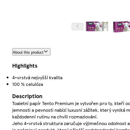
About this product
Highlights
4-vrstvá nejvyšší kvalita
100 % celulóza
Description
Toaletní papír Tento Premium je vytvořen pro ty, kteří o
jemnosti a pevnosti nabízí luxusní zážitek, který vyniká
každodenní rutinu na chvíli rozmazlování.
Jeho 4-vrstvá struktura zaručuje výjimečnou odolnost a h
je prémiový produkt, který přináší nadstandardní komfo