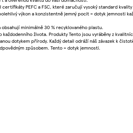
 certifikáty PEFC a FSC, které zaručují vysoký standard kvality
olehlivý výkon a konzistentně jemný pocit – dotyk jemnosti ka
a obsahují minimálně 30 % recyklovaného plastu.
do každodenního života. Produkty Tento jsou vyráběny z kvalitní
nou dotykem přírody. Každý detail odráží náš závazek k čistotě
 odpovědným způsobem. Tento – dotyk jemnosti.