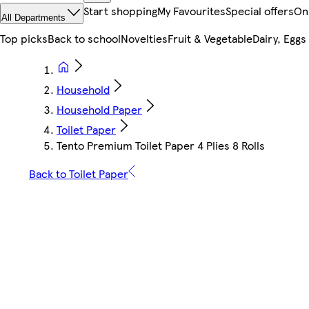
Start shopping
My Favourites
Special offers
On
All Departments
Top picks
Back to school
Novelties
Fruit & Vegetable
Dairy, Eggs
Household
Household Paper
Toilet Paper
Tento Premium Toilet Paper 4 Plies 8 Rolls
Back to Toilet Paper