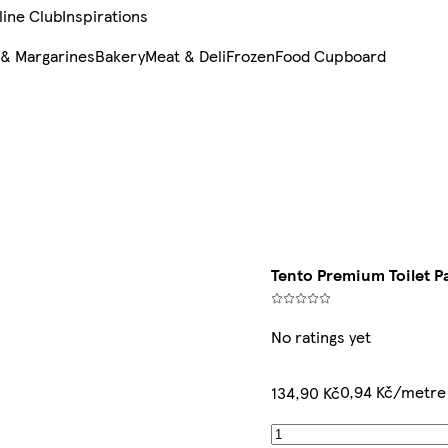
line Club
Inspirations
 & Margarines
Bakery
Meat & Deli
Frozen
Food Cupboard
Tento Premium Toilet Pa
No ratings yet
0,94 Kč/metre
134,90 Kč