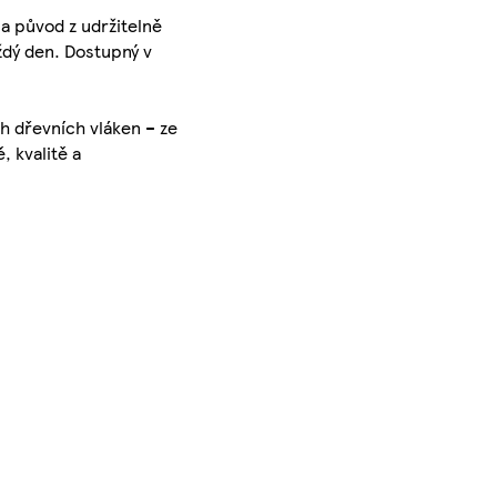
 a původ z udržitelně
ždý den. Dostupný v
ch dřevních vláken – ze
, kvalitě a