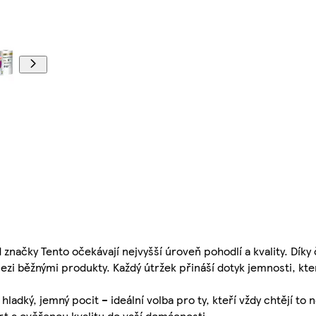
d značky Tento očekávají nejvyšší úroveň pohodlí a kvality. Dík
 mezi běžnými produkty. Každý útržek přináší dotyk jemnosti, k
ladký, jemný pocit – ideální volba pro ty, kteří vždy chtějí to
rt a ověřenou kvalitu do vaší domácnosti.