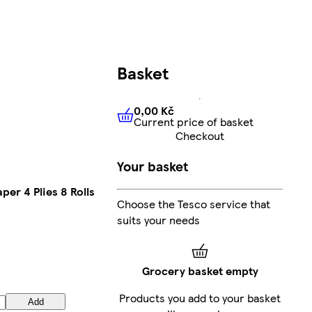
Basket
0,00 Kč
Current price of basket
0,00 Kč
Current price of bas
Checkout
Your basket
per 4 Plies 8 Rolls
Choose the Tesco service that
suits your needs
Grocery basket empty
Products you add to your basket
Add