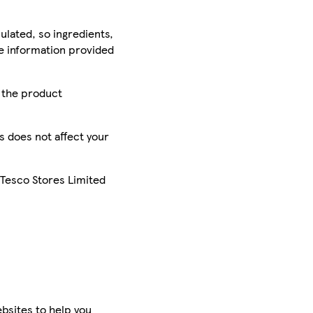
ulated, so ingredients,
he information provided
r the product
is does not affect your
 Tesco Stores Limited
bsites to help you