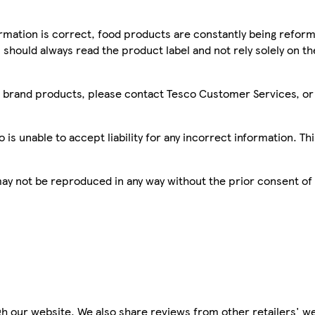
mation is correct, food products are constantly being reform
 should always read the product label and not rely solely on t
sco brand products, please contact Tesco Customer Services, o
is unable to accept liability for any incorrect information. Th
 may not be reproduced in any way without the prior consent of
h our website. We also share reviews from other retailers' we