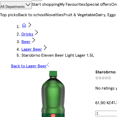
Start shopping
My Favourites
Special offers
On
All Departments
Top picks
Back to school
Novelties
Fruit & Vegetable
Dairy, Eggs
Drinks
Beer
Lager Beer
Starobrno Eleven Beer Light Lager 1.5L
Back to Lager Beer
Starobrno 
No ratings 
41,
61,90 Kč