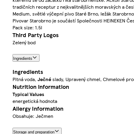
tradičních receptur z nejkvalitnějších moravských a čes
Medium, světlé výčepní pivo Staré Brno, ležák Starobrno
Pivovar Starobrno je součástí Společnosti HEINEKEN Čes
Pack size: 1.5l
Third Party Logos
Zelený bod
Ingredients
Ingredients
Pitná voda,
Ječné
slady, Upravený chmel, Chmelové pro
Nutrition information
Typical Values
energetická hodnota
Allergy Information
Obsahuje: Ječmen
Storage and preparation