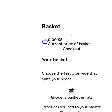
Basket
0,00 Kč
Current price of basket
0,00 Kč
Current price of bas
Checkout
Your basket
Choose the Tesco service that
suits your needs
Grocery basket empty
Products you add to your basket