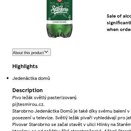
Sale of al
significan
when order
About this product
Highlights
Jedenáctka domů
Description
Pivo ležák světlý pasterizovaný.
pijtesmirou.cz.
Starobrno Jedenáctka Domů je také díky svému balení v P
posezení u televize. Světlý ležák pivaři vyhledávají pro 
Pivovar Starobrno se začal stavět v ulici Hlinky na Star
kterému se od začátku říká starobrněnské. Ačkoli Starob