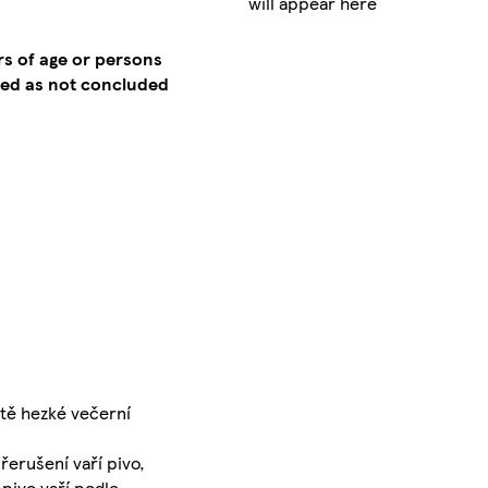
will appear here
rs of age or persons
emed as not concluded
stě hezké večerní
řerušení vaří pivo,
pivo vaří podle