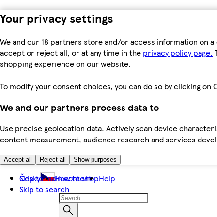
Your privacy settings
We and our 18 partners store and/or access information on a 
accept or reject all, or at any time in the
privacy policy page.
T
shopping experience on our website.
To modify your consent choices, you can do so by clicking on C
We and our partners process data to
Use precise geolocation data. Actively scan device characteris
content measurement, audience research and services dev
Accept all
Reject all
Show purposes
Skip to main content
Česky
How to shop
Help
Skip to search