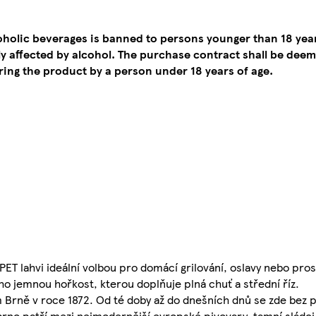
coholic beverages is banned to persons younger than 18 yea
tly affected by alcohol. The purchase contract shall be de
ing the product by a person under 18 years of age.
ET lahvi ideální volbou pro domácí grilování, oslavy nebo pro
jeho jemnou hořkost, kterou doplňuje plná chuť a střední říz.
ém Brně v roce 1872. Od té doby až do dnešních dnů se zde bez p
rno patří mezi nejmodernější evropské pivovary, tamní sládci 