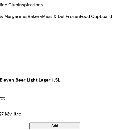
line Club
Inspirations
 & Margarines
Bakery
Meat & Deli
Frozen
Food Cupboard
Eleven Beer Light Lager 1.5L
yet
27 Kč/litre
Add