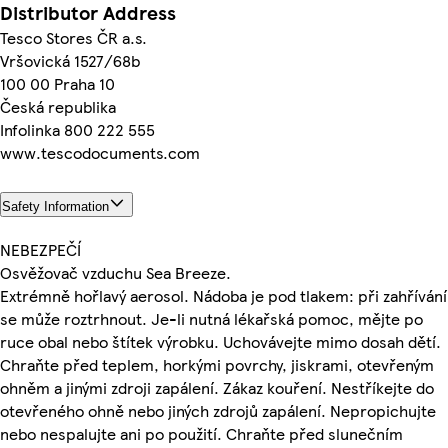
Distributor Address
Tesco Stores ČR a.s.
Vršovická 1527/68b
100 00 Praha 10
Česká republika
Infolinka 800 222 555
www.tescodocuments.com
Safety Information
NEBEZPEČÍ
Osvěžovač vzduchu Sea Breeze.
Extrémně hořlavý aerosol. Nádoba je pod tlakem: při zahřívání
se může roztrhnout. Je-li nutná lékařská pomoc, mějte po
ruce obal nebo štítek výrobku. Uchovávejte mimo dosah dětí.
Chraňte před teplem, horkými povrchy, jiskrami, otevřeným
ohněm a jinými zdroji zapálení. Zákaz kouření. Nestříkejte do
otevřeného ohně nebo jiných zdrojů zapálení. Nepropichujte
nebo nespalujte ani po použití. Chraňte před slunečním