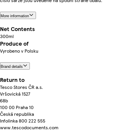
číslo šarže jsou uvedené na spodní straně obalu.
More information
Net Contents
300ml
Produce of
Vyrobeno v Polsku
Brand details
Return to
Tesco Stores ČR a.s.
Vršovická 1527
68b
100 00 Praha 10
Česká republika
Infolinka 800 222 555
www.tescodocuments.com