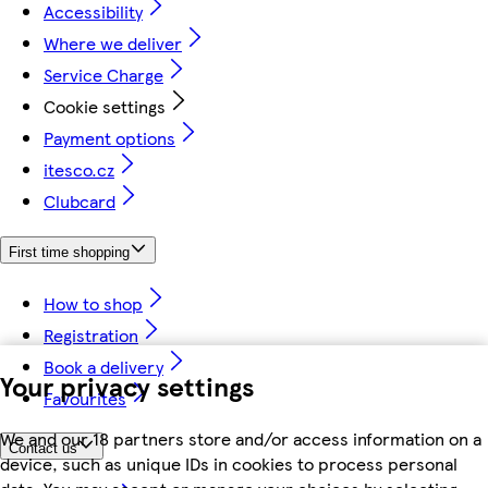
Accessibility
Where we deliver
Service Charge
Cookie settings
Payment options
itesco.cz
Clubcard
First time shopping
How to shop
Registration
Book a delivery
Your privacy settings
Favourites
We and our 18 partners store and/or access information on a
Contact us
device, such as unique IDs in cookies to process personal