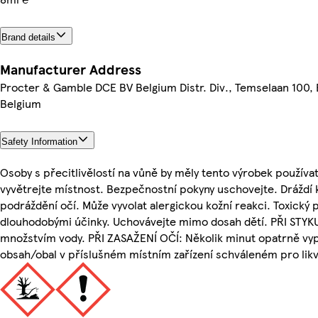
Brand details
Manufacturer Address
Procter & Gamble DCE BV Belgium Distr. Div., Temselaan 100
Belgium
Safety Information
Osoby s přecitlivělostí na vůně by měly tento výrobek používat
vyvětrejte místnost. Bezpečnostní pokyny uschovejte. Dráždí 
podráždění očí. Může vyvolat alergickou kožní reakci. Toxický 
dlouhodobými účinky. Uchovávejte mimo dosah dětí. PŘI STYKU
množstvím vody. PŘI ZASAŽENÍ OČÍ: Několik minut opatrně vy
obsah/obal v příslušném místním zařízení schváleném pro lik