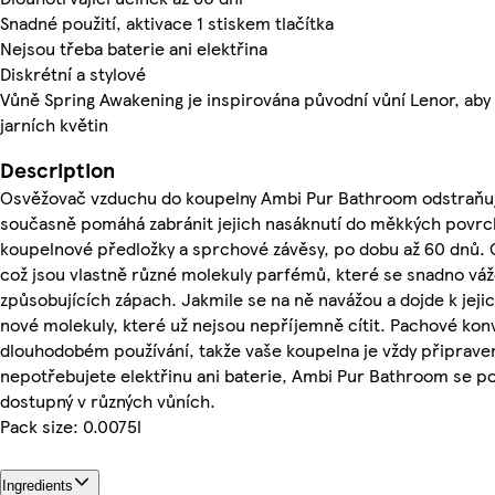
Snadné použití, aktivace 1 stiskem tlačítka
Nejsou třeba baterie ani elektřina
Diskrétní a stylové
Vůně Spring Awakening je inspirována původní vůní Lenor, aby 
jarních květin
Description
Osvěžovač vzduchu do koupelny Ambi Pur Bathroom odstraňuj
současně pomáhá zabránit jejich nasáknutí do měkkých povrchů
koupelnové předložky a sprchové závěsy, po dobu až 60 dnů.
což jsou vlastně různé molekuly parfémů, které se snadno váž
způsobujících zápach. Jakmile se na ně navážou a dojde k jeji
nové molekuly, které už nejsou nepříjemně cítit. Pachové konv
dlouhodobém používání, takže vaše koupelna je vždy připrave
nepotřebujete elektřinu ani baterie, Ambi Pur Bathroom se p
dostupný v různých vůních.
Pack size: 0.0075l
Ingredients