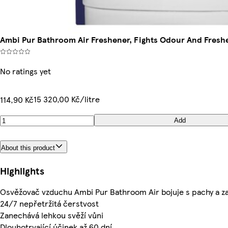
Ambi Pur Bathroom Air Freshener, Fights Odour And Fresh
No ratings yet
15 320,00 Kč/litre
114,90 Kč
Add
About this product
Highlights
Osvěžovač vzduchu Ambi Pur Bathroom Air bojuje s pachy a za
24/7 nepřetržitá čerstvost
Zanechává lehkou svěží vůni
Dlouhotrvající účinek až 60 dní