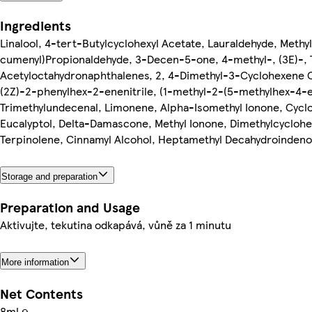
Ingredients
Linalool, 4-tert-Butylcyclohexyl Acetate, Lauraldehyde, Methy
cumenyl)Propionaldehyde, 3-Decen-5-one, 4-methyl-, (3E)-, 
Acetyloctahydronaphthalenes, 2, 4-Dimethyl-3-Cyclohexene 
(2Z)-2-phenylhex-2-enenitrile, (1-methyl-2-(5-methylhex-4-
Trimethylundecenal, Limonene, Alpha-Isomethyl Ionone, Cyclo
Eucalyptol, Delta-Damascone, Methyl Ionone, Dimethylcyclohe
Terpinolene, Cinnamyl Alcohol, Heptamethyl Decahydroindeno
Storage and preparation
Preparation and Usage
Aktivujte, tekutina odkapává, vůně za 1 minutu
More information
Net Contents
8ml ℮