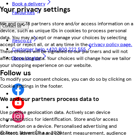
Book a delivery
Your privacy settings
Favourites
We and our 18 partners store and/or access information on a
Contact us
device, such as unique IDs in cookies to process personal
data. You may accept or manage your choices by selecting
itesco.cz
accept or reject all, or at any time in the
privacy policy page.
Customer help +420 800 222 555
These choices will be signalled to our partners and will not
Store locator
affect browsing data. Your choices will change how we tailor
your shopping experience on our website.
Follow us
To modify your consent choices, you can do so by clicking on
Cookie settings in the footer.
We and our partners process data to
Use precise geolocation data. Actively scan device
characteristics for identification. Store and/or access
information on a device. Personalised advertising and
©
Tesco Stores ČR a.s. 2026
content, advertising and content measurement, audience