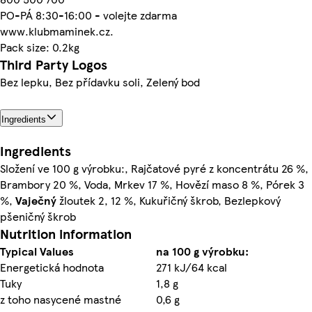
PO-PÁ 8:30-16:00 - volejte zdarma
www.klubmaminek.cz.
Pack size: 0.2kg
Third Party Logos
Bez lepku, Bez přídavku soli, Zelený bod
Ingredients
Ingredients
Složení ve 100 g výrobku:, Rajčatové pyré z koncentrátu 26 %,
Brambory 20 %, Voda, Mrkev 17 %, Hovězí maso 8 %, Pórek 3
%,
Vaječný
žloutek 2, 12 %, Kukuřičný škrob, Bezlepkový
pšeničný škrob
Nutrition information
Typical Values
na 100 g výrobku:
Energetická hodnota
271 kJ/64 kcal
Tuky
1,8 g
z toho nasycené mastné
0,6 g