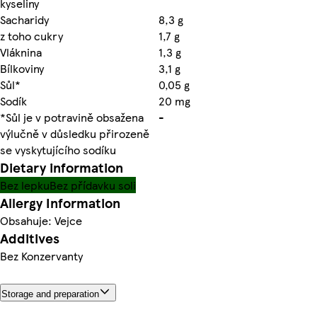
kyseliny
Sacharidy
8,3 g
z toho cukry
1,7 g
Vláknina
1,3 g
Bílkoviny
3,1 g
Sůl*
0,05 g
Sodík
20 mg
*Sůl je v potravině obsažena
-
výlučně v důsledku přirozeně
se vyskytujícího sodíku
Dietary information
Bez lepku
Bez přídavku soli
Allergy Information
Obsahuje: Vejce
Additives
Bez Konzervanty
Storage and preparation