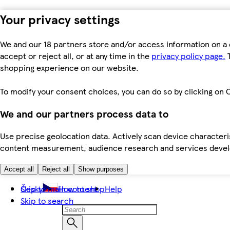
Your privacy settings
We and our 18 partners store and/or access information on a 
accept or reject all, or at any time in the
privacy policy page.
T
shopping experience on our website.
To modify your consent choices, you can do so by clicking on C
We and our partners process data to
Use precise geolocation data. Actively scan device characteris
content measurement, audience research and services dev
Accept all
Reject all
Show purposes
Skip to main content
Česky
How to shop
Help
Skip to search