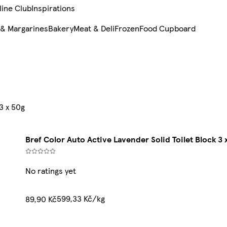
line Club
Inspirations
 & Margarines
Bakery
Meat & Deli
Frozen
Food Cupboard
3 x 50g
Bref Color Auto Active Lavender Solid Toilet Block 3 
No ratings yet
599,33 Kč/kg
89,90 Kč