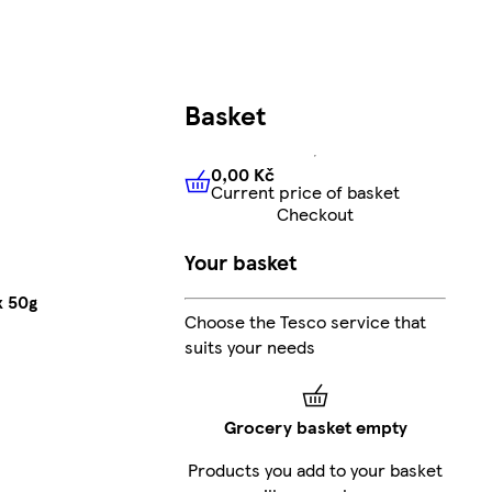
Basket
0,00 Kč
Current price of basket
0,00 Kč
Current price of bas
Checkout
Your basket
x 50g
Choose the Tesco service that
suits your needs
Grocery basket empty
Products you add to your basket