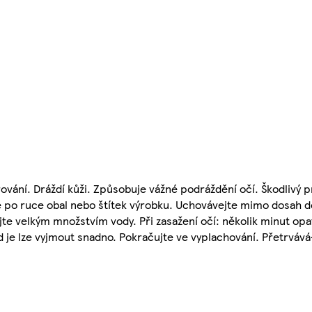
ní. Dráždí kůži. Způsobuje vážné podráždění očí. Škodlivý pr
 po ruce obal nebo štítek výrobku. Uchovávejte mimo dosah dě
jte velkým množstvím vody. Při zasažení očí: několik minut op
 je lze vyjmout snadno. Pokračujte ve vyplachování. Přetrvává-