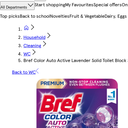
Start shopping
My Favourites
Special offers
On
All Departments
Top picks
Back to school
Novelties
Fruit & Vegetable
Dairy, Eggs
Household
Cleaning
WC
Bref Color Auto Active Lavender Solid Toilet Block 
Back to WC