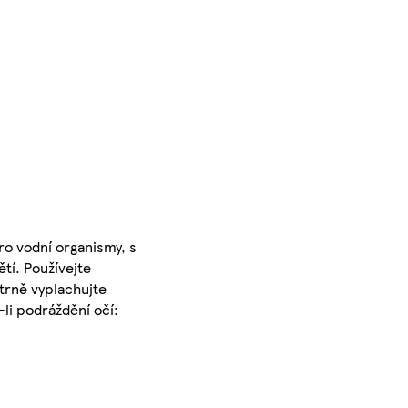
o vodní organismy, s
tí. Používejte
atrně vyplachujte
li podráždění očí: