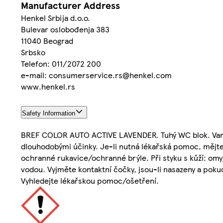
Manufacturer Address
Henkel Srbija d.o.o.
Bulevar oslobođenja 383
11040 Beograd
Srbsko
Telefon: 011/2072 200
e-mail: consumerservice.rs@henkel.com
www.henkel.rs
Safety Information
BREF COLOR AUTO ACTIVE LAVENDER. Tuhý WC blok. Varová
dlouhodobými účinky. Je-li nutná lékařská pomoc, mějte
ochranné rukavice/ochranné brýle. Při styku s kůží: omy
vodou. Vyjměte kontaktní čočky, jsou-li nasazeny a pokud
Vyhledejte lékařskou pomoc/ošetření.