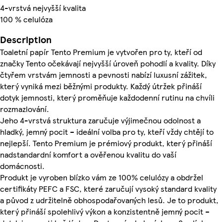
4-vrstvá nejvyšší kvalita
100 % celulóza
Description
Toaletní papír Tento Premium je vytvořen pro ty, kteří od
značky Tento očekávají nejvyšší úroveň pohodlí a kvality. Díky
čtyřem vrstvám jemnosti a pevnosti nabízí luxusní zážitek,
který vyniká mezi běžnými produkty. Každý útržek přináší
dotyk jemnosti, který proměňuje každodenní rutinu na chvíli
rozmazlování.
Jeho 4-vrstvá struktura zaručuje výjimečnou odolnost a
hladký, jemný pocit – ideální volba pro ty, kteří vždy chtějí to
nejlepší. Tento Premium je prémiový produkt, který přináší
nadstandardní komfort a ověřenou kvalitu do vaší
domácnosti.
Produkt je vyroben blízko vám ze 100% celulózy a obdržel
certifikáty PEFC a FSC, které zaručují vysoký standard kvality
a původ z udržitelně obhospodařovaných lesů. Je to produkt,
který přináší spolehlivý výkon a konzistentně jemný pocit –