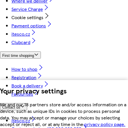
Where we deliver
Service Charge
Cookie settings
Payment options
itesco.cz
Clubcard
First time shopping
How to shop
Registration
Book a delivery
Your privacy settings
Favourites
We and our 18 partners store and/or access information on a
Contact us
device, such as unique IDs in cookies to process personal
data. You may accept or manage your choices by selecting
itesco.cz
accept or reject all, or at any time in the
privacy policy page.