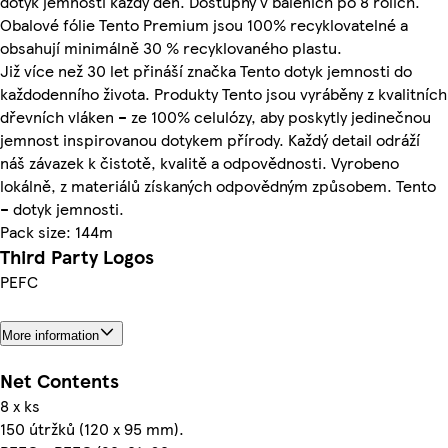
dotyk jemnosti každý den. Dostupný v baleních po 8 rolích.
Obalové fólie Tento Premium jsou 100% recyklovatelné a
obsahují minimálně 30 % recyklovaného plastu.
Již více než 30 let přináší značka Tento dotyk jemnosti do
každodenního života. Produkty Tento jsou vyráběny z kvalitních
dřevních vláken – ze 100% celulózy, aby poskytly jedinečnou
jemnost inspirovanou dotykem přírody. Každý detail odráží
náš závazek k čistotě, kvalitě a odpovědnosti. Vyrobeno
lokálně, z materiálů získaných odpovědným způsobem. Tento
– dotyk jemnosti.
Pack size: 144m
Third Party Logos
PEFC
More information
Net Contents
8 x ks
150 útržků (120 x 95 mm).