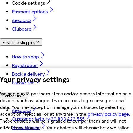
Cookie settings
Payment options
itesco.cz
Clubcard
First time shopping
How to shop
Registration
Book a delivery
Your privacy settings
Favourites
We and our 18 partners store and/or access information on a
Contact us
device, such as unique IDs in cookies to process personal
data. You may accept or manage your choices by selecting
itesco.cz
accept or reject all, or at any time in the
privacy policy page.
Customer help +420 800 222 555
These choices will be signalled to our partners and will not
Store locator
affect browsing data. Your choices will change how we tailor