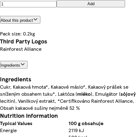
Add
About this product
Pack size: 0.2kg
Third Party Logos
Rainforest Alliance
Ingredients
Ingredients
Cukr, Kakaová hmota*, Kakaové máslo*, Kakaový prášek se
sníženým obsahem tuku*, Laktóza (
mléko
), Emulgátor (
sójový
lecitin), Vanilkový extrakt, *Certifikováno Rainforest Alliance,
Obsah kakaové sušiny nejméně 52 %
Nutrition information
Typical Values
100 g obsahuje
Energie
2119 kJ