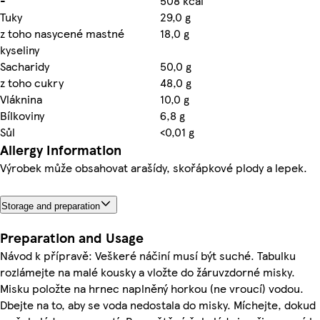
-
508 kcal
Tuky
29,0 g
z toho nasycené mastné
18,0 g
kyseliny
Sacharidy
50,0 g
z toho cukry
48,0 g
Vláknina
10,0 g
Bílkoviny
6,8 g
Sůl
<0,01 g
Allergy Information
Výrobek může obsahovat arašídy, skořápkové plody a lepek.
Storage and preparation
Preparation and Usage
Návod k přípravě: Veškeré náčiní musí být suché. Tabulku
rozlámejte na malé kousky a vložte do žáruvzdorné misky.
Misku položte na hrnec naplněný horkou (ne vroucí) vodou.
Dbejte na to, aby se voda nedostala do misky. Míchejte, dokud