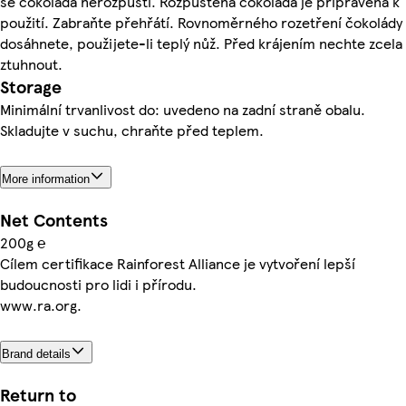
se čokoláda nerozpustí. Rozpuštěná čokoláda je připravená k
použití. Zabraňte přehřátí. Rovnoměrného rozetření čokolády
dosáhnete, použijete-li teplý nůž. Před krájením nechte zcela
ztuhnout.
Storage
Minimální trvanlivost do: uvedeno na zadní straně obalu.
Skladujte v suchu, chraňte před teplem.
More information
Net Contents
200g ℮
Cílem certifikace Rainforest Alliance je vytvoření lepší
budoucnosti pro lidi i přírodu.
www.ra.org.
Brand details
Return to