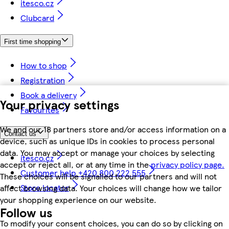
itesco.cz
Clubcard
First time shopping
How to shop
Registration
Book a delivery
Your privacy settings
Favourites
We and our 18 partners store and/or access information on a
Contact us
device, such as unique IDs in cookies to process personal
data. You may accept or manage your choices by selecting
itesco.cz
accept or reject all, or at any time in the
privacy policy page.
Customer help +420 800 222 555
These choices will be signalled to our partners and will not
Store locator
affect browsing data. Your choices will change how we tailor
your shopping experience on our website.
Follow us
To modify your consent choices, you can do so by clicking on