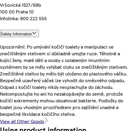
Vršovická 1527/68b
100 00 Praha 10
Infolinka: 800 222 555
Safety Information
Upozornění: Po umývání kočičí toalety a manipulaci se
znečištěným stelivem si důkladně umyjte ruce. Těhotné a
kojící ženy, malé děti a osoby s oslabeným imunitním
systémem by se měly vyhýbat styku se znečištěným stelivem.
Znečištěné stelivo by mělo být uloženo do plastového sáčku.
Bezpečně uzavřený sáček lze vyhodit do směsného odpadu.
Odpad z kočičí toalety nikdy nesplachujte do záchodu.
Nekompostujte ho ani ho nezakopávejte do země, protože
kočičí exkrementy mohou obsahovat bakterie. Podložky do
toalet jsou vhodným prostředkem pro zajištění snadné a
bezpečné likvidace kočičího steliva.
View all Other Goods
Using product information