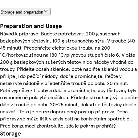
Storage and preparation
Preparation and Usage
Návod k přípravě: Budete potřebovat: 200 g sušených
bezlepkových těstovin, 100 g strouhaného sýru. V troubě (40-
45 minut): Předehřejte elektrickou troubu na 200
°C/horkovzdušnou na 180 °C/plynovou stupeň číslo 6. Vložte
200 g bezlepkových sušených těstovin do nádoby vhodné do
trouby. Přidejte obsah sklenice, poté naplňte sklenici vodou a
přilijte ji do pečící nádoby, dobře promíchejte. Pečte v
nezakryté nádobě v předehřáté troubě po dobu 20 minut.
Poté vyjměte z trouby a dobře promíchejte, aby těstoviny byly
rovnoměrné pokryté omáčkou. Přidejte strouhaný sýr a pečte
dále v troubě po dobu 20-25 minut, dokud se těstoviny dobře
neuvaří. Toto je pouze doporučený postup přípravy. Doba
přípravy se může lišit v závislosti na konkrétním spotřebiči.
Před konzumací zkontrolujte, zda je pokrm prohřátý.
Storage