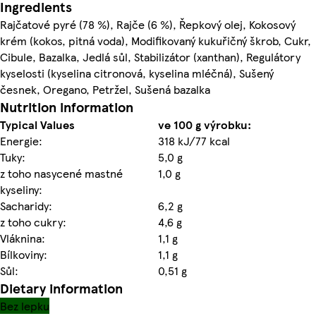
Ingredients
Rajčatové pyré (78 %), Rajče (6 %), Řepkový olej, Kokosový
krém (kokos, pitná voda), Modifikovaný kukuřičný škrob, Cukr,
Cibule, Bazalka, Jedlá sůl, Stabilizátor (xanthan), Regulátory
kyselosti (kyselina citronová, kyselina mléčná), Sušený
česnek, Oregano, Petržel, Sušená bazalka
Nutrition information
Typical Values
ve 100 g výrobku:
Energie:
318 kJ/77 kcal
Tuky:
5,0 g
z toho nasycené mastné
1,0 g
kyseliny:
Sacharidy:
6,2 g
z toho cukry:
4,6 g
Vláknina:
1,1 g
Bílkoviny:
1,1 g
Sůl:
0,51 g
Dietary information
Bez lepku