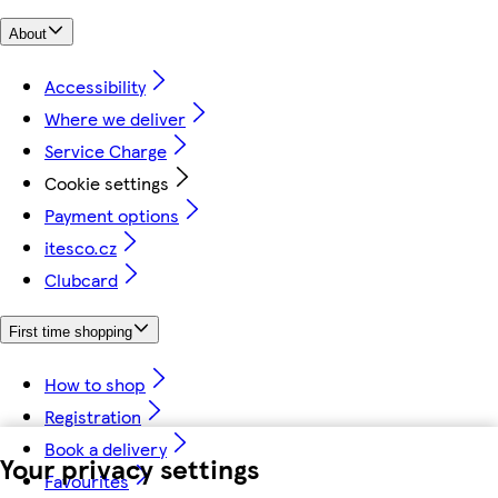
About
Accessibility
Where we deliver
Service Charge
Cookie settings
Payment options
itesco.cz
Clubcard
First time shopping
How to shop
Registration
Book a delivery
Your privacy settings
Favourites