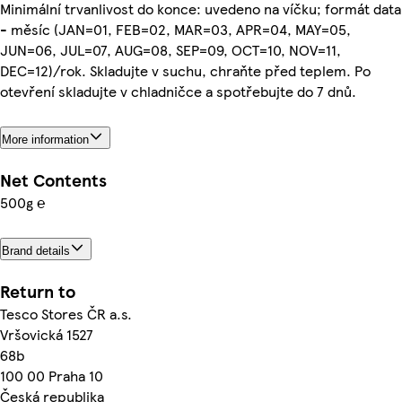
Minimální trvanlivost do konce: uvedeno na víčku; formát data
- měsíc (JAN=01, FEB=02, MAR=03, APR=04, MAY=05,
JUN=06, JUL=07, AUG=08, SEP=09, OCT=10, NOV=11,
DEC=12)/rok. Skladujte v suchu, chraňte před teplem. Po
otevření skladujte v chladničce a spotřebujte do 7 dnů.
More information
Net Contents
500g ℮
Brand details
Return to
Tesco Stores ČR a.s.
Vršovická 1527
68b
100 00 Praha 10
Česká republika