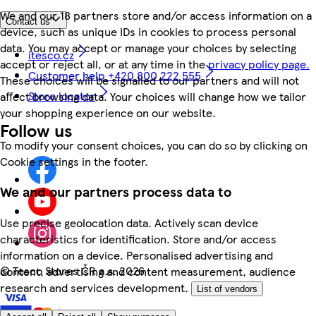
We and our 18 partners store and/or access information on a
Contact us
device, such as unique IDs in cookies to process personal
data. You may accept or manage your choices by selecting
itesco.cz
accept or reject all, or at any time in the
privacy policy page.
Customer help +420 800 222 555
These choices will be signalled to our partners and will not
Store locator
affect browsing data. Your choices will change how we tailor
your shopping experience on our website.
Follow us
To modify your consent choices, you can do so by clicking on
Cookie settings in the footer.
We and our partners process data to
Use precise geolocation data. Actively scan device
characteristics for identification. Store and/or access
information on a device. Personalised advertising and
©
Tesco Stores ČR a.s. 2026
content, advertising and content measurement, audience
research and services development.
List of vendors