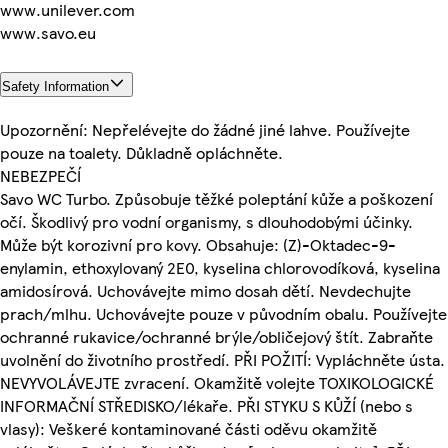
www.unilever.com
www.savo.eu
Safety Information
Upozornění: Nepřelévejte do žádné jiné lahve. Používejte
pouze na toalety. Důkladně opláchněte.
NEBEZPEČÍ
Savo WC Turbo. Způsobuje těžké poleptání kůže a poškození
očí. Škodlivý pro vodní organismy, s dlouhodobými účinky.
Může být korozivní pro kovy. Obsahuje: (Z)-Oktadec-9-
enylamin, ethoxylovaný 2E0, kyselina chlorovodíková, kyselina
amidosírová. Uchovávejte mimo dosah dětí. Nevdechujte
prach/mlhu. Uchovávejte pouze v původním obalu. Používejte
ochranné rukavice/ochranné brýle/obličejový štít. Zabraňte
uvolnění do životního prostředí. PŘI POŽITÍ: Vypláchněte ústa.
NEVYVOLÁVEJTE zvracení. Okamžitě volejte TOXIKOLOGICKÉ
INFORMAČNÍ STŘEDISKO/lékaře. PŘI STYKU S KŮŽÍ (nebo s
vlasy): Veškeré kontaminované části oděvu okamžitě