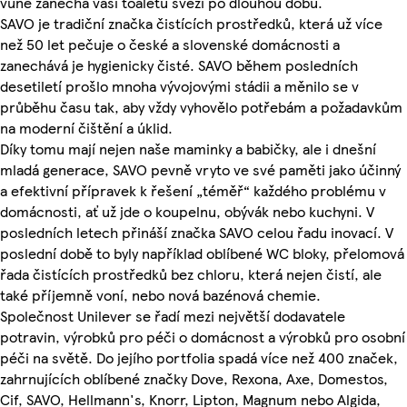
vůně zanechá vaši toaletu svěží po dlouhou dobu.
SAVO je tradiční značka čistících prostředků, která už více
než 50 let pečuje o české a slovenské domácnosti a
zanechává je hygienicky čisté. SAVO během posledních
desetiletí prošlo mnoha vývojovými stádii a měnilo se v
průběhu času tak, aby vždy vyhovělo potřebám a požadavkům
na moderní čištění a úklid.
Díky tomu mají nejen naše maminky a babičky, ale i dnešní
mladá generace, SAVO pevně vryto ve své paměti jako účinný
a efektivní přípravek k řešení „téměř“ každého problému v
domácnosti, ať už jde o koupelnu, obývák nebo kuchyni. V
posledních letech přináší značka SAVO celou řadu inovací. V
poslední době to byly například oblíbené WC bloky, přelomová
řada čistících prostředků bez chloru, která nejen čistí, ale
také příjemně voní, nebo nová bazénová chemie.
Společnost Unilever se řadí mezi největší dodavatele
potravin, výrobků pro péči o domácnost a výrobků pro osobní
péči na světě. Do jejího portfolia spadá více než 400 značek,
zahrnujících oblíbené značky Dove, Rexona, Axe, Domestos,
Cif, SAVO, Hellmann's, Knorr, Lipton, Magnum nebo Algida,