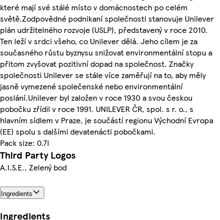
které mají své stálé místo v domácnostech po celém
světě.Zodpovědné podnikaní společnosti stanovuje Unilever
plán udržitelného rozvoje (USLP), představený v roce 2010.
Ten leží v srdci všeho, co Unilever dělá. Jeho cílem je za
současného růstu byznysu snižovat environmentální stopu a
přitom zvyšovat pozitivní dopad na společnost. Značky
společnosti Unilever se stále více zaměřují na to, aby měly
jasně vymezené společenské nebo environmentální
poslání.Unilever byl založen v roce 1930 a svou českou
pobočku zřídil v roce 1991. UNILEVER ČR, spol. s r. o., s
hlavním sídlem v Praze, je součástí regionu Východní Evropa
(EE) spolu s dalšími devatenácti pobočkami.
Pack size: 0.7l
Third Party Logos
A.I.S.E., Zelený bod
Ingredients
Ingredients