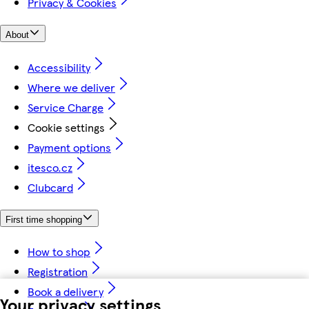
Privacy & Cookies
About
Accessibility
Where we deliver
Service Charge
Cookie settings
Payment options
itesco.cz
Clubcard
First time shopping
How to shop
Registration
Book a delivery
Your privacy settings