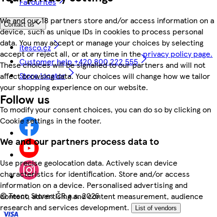
Favourites
We and our 18 partners store and/or access information on a
Contact us
device, such as unique IDs in cookies to process personal
data. You may accept or manage your choices by selecting
itesco.cz
accept or reject all, or at any time in the
privacy policy page.
Customer help +420 800 222 555
These choices will be signalled to our partners and will not
Store locator
affect browsing data. Your choices will change how we tailor
your shopping experience on our website.
Follow us
To modify your consent choices, you can do so by clicking on
Cookie settings in the footer.
We and our partners process data to
Use precise geolocation data. Actively scan device
characteristics for identification. Store and/or access
information on a device. Personalised advertising and
©
Tesco Stores ČR a.s. 2026
content, advertising and content measurement, audience
research and services development.
List of vendors