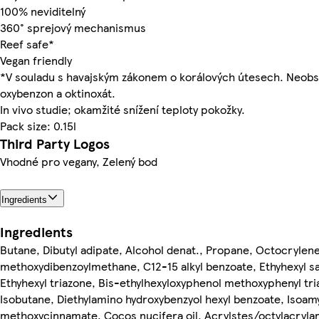
100% neviditelný
360° sprejový mechanismus
Reef safe*
Vegan friendly
*V souladu s havajským zákonem o korálových útesech. Neob
oxybenzon a oktinoxát.
In vivo studie; okamžité snížení teploty pokožky.
Pack size: 0.15l
Third Party Logos
Vhodné pro vegany, Zelený bod
Ingredients
Ingredients
Butane, Dibutyl adipate, Alcohol denat., Propane, Octocrylene
methoxydibenzoylmethane, C12-15 alkyl benzoate, Ethyhexyl sal
Ethyhexyl triazone, Bis-ethylhexyloxyphenol methoxyphenyl tri
Isobutane, Diethylamino hydroxybenzyol hexyl benzoate, Isoamy
methoxycinnamate, Cocos nucifera oil, Acrylstes/octylacryla