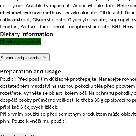
copolymer, Arachis hypogaea oil, Ascorbyl palmitate, Beta-ca
ethylhexyl hydroxydimethoxy benzylmalonate, Citric acid, Dau
sativa extract, Glyceryl oleate, Glyceryl stearate, Isopropyl my
Lecithin, Parfum, Tocopherol, Tocopheryl acetate, BHT, Hexyl
Dietary information
Vhodné pro vegany
Storage and preparation
Preparation and Usage
Použití: Před použitím důkladně protřepejte. Nanášejte rovn
dostatečném množství na suchou pokožku těla před pobytem n
rozetřete. Vyhněte se oblasti kolem očí. Na ochranu pokožky c
dospělé osoby průměrné velikosti je třeba 36 g opalovacího př
přibližně 6 čajových lžiček.
Při prvním použití se před samotným produktem může objevit
plyn. Pouze k vnějšímu použití.