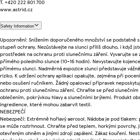
T. +420 222 801 700
www.astrid.cz
Safety Information
Upozornění: Snížením doporučeného množství se podstatně s
stupeň ochrany. Nezůstávejte na slunci příliš dlouho, i když jst
prostředek na ochranu proti slunečnímu záření. Vyvarujte se
přímého poledního slunce (10-16 hodin). Nevystavujte kojence
přímému slunci. Nadměrná expozice slunci představuje vážné
riziko. K udržení ochrany aplikaci opakujte, zejména při pocen
nebo osušení ručníkem. Žádný opalovací přípravek neposkytu
ochranu proti slunečnímu záření. Chraňte se před slunečním
oblečením, pokrývkou hlavy a slunečními brýlemi. Produkt ob
ingredience, které mohou zabarvit textil.
NEBEZPEČÍ
Nebezpečí: Extrémně hořlavý aerosol. Nádoba je pod tlakem: p
se může roztrhnout. Chraňte před teplem, horkými povrchy, j
otevřeným ohněm a jinými zdroji zapálení. Zákaz kouření. Nest