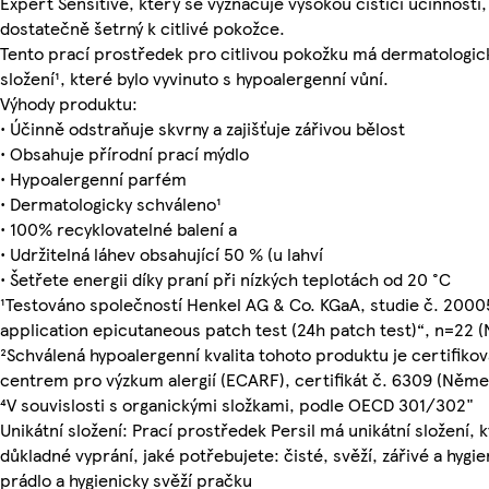
Expert Sensitive, který se vyznačuje vysokou čisticí účinností,
dostatečně šetrný k citlivé pokožce.
Tento prací prostředek pro citlivou pokožku má dermatologic
složení¹, které bylo vyvinuto s hypoalergenní vůní.
Výhody produktu:
• Účinně odstraňuje skvrny a zajišťuje zářivou bělost
• Obsahuje přírodní prací mýdlo
• Hypoalergenní parfém
• Dermatologicky schváleno¹
• 100% recyklovatelné balení a
• Udržitelná láhev obsahující 50 % (u lahví
• Šetřete energii díky praní při nízkých teplotách od 20 °C
¹Testováno společností Henkel AG & Co. KGaA, studie č. 2000
application epicutaneous patch test (24h patch test)“, n=22
²Schválená hypoalergenní kvalita tohoto produktu je certifik
centrem pro výzkum alergií (ECARF), certifikát č. 6309 (Něme
⁴V souvislosti s organickými složkami, podle OECD 301/302"
Unikátní složení: Prací prostředek Persil má unikátní složení, k
důkladné vyprání, jaké potřebujete: čisté, svěží, zářivé a hygie
prádlo a hygienicky svěží pračku