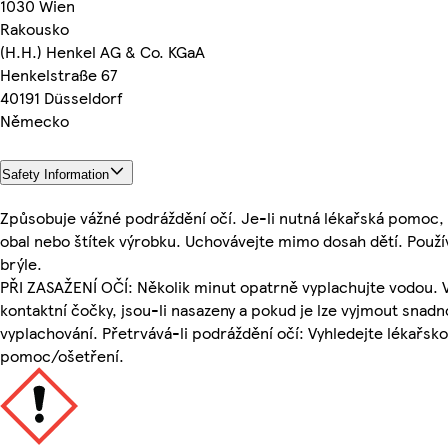
1030 Wien
Rakousko
(H.H.) Henkel AG & Co. KGaA
Henkelstraße 67
40191 Düsseldorf
Německo
Safety Information
Způsobuje vážné podráždění očí. Je-li nutná lékařská pomoc,
obal nebo štítek výrobku. Uchovávejte mimo dosah dětí. Použ
brýle.
PŘI ZASAŽENÍ OČÍ: Několik minut opatrně vyplachujte vodou. 
kontaktní čočky, jsou-li nasazeny a pokud je lze vyjmout snadn
vyplachování. Přetrvává-li podráždění očí: Vyhledejte lékařsk
pomoc/ošetření.