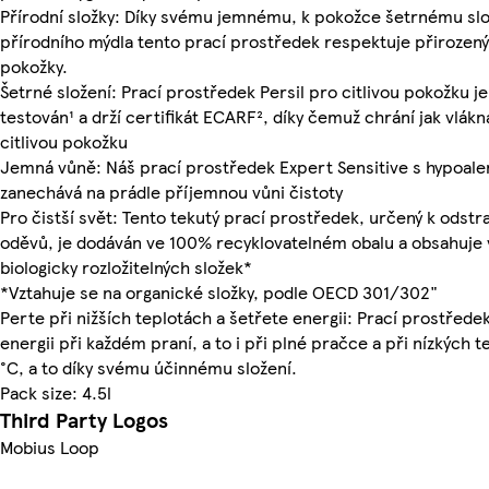
Přírodní složky: Díky svému jemnému, k pokožce šetrnému sl
přírodního mýdla tento prací prostředek respektuje přirozen
pokožky.
Šetrné složení: Prací prostředek Persil pro citlivou pokožku j
testován¹ a drží certifikát ECARF², díky čemuž chrání jak vlákn
citlivou pokožku
Jemná vůně: Náš prací prostředek Expert Sensitive s hypoaler
zanechává na prádle příjemnou vůni čistoty
Pro čistší svět: Tento tekutý prací prostředek, určený k odstr
oděvů, je dodáván ve 100% recyklovatelném obalu a obsahuje 
biologicky rozložitelných složek*
*Vztahuje se na organické složky, podle OECD 301/302"
Perte při nižších teplotách a šetřete energii: Prací prostředek
energii při každém praní, a to i při plné pračce a při nízkých 
°C, a to díky svému účinnému složení.
Pack size: 4.5l
Third Party Logos
Mobius Loop