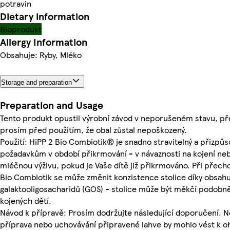
potravin
Dietary information
Bioprodukt
Allergy Information
Obsahuje: Ryby, Mléko
Storage and preparation
Preparation and Usage
Tento produkt opustil výrobní závod v neporušeném stavu, p
prosím před použitím, že obal zůstal nepoškozený.
Použití: HiPP 2 Bio Combiotik® je snadno stravitelný a přizpů
požadavkům v období přikrmování - v návaznosti na kojení neb
mléčnou výživu, pokud je Vaše dítě již přikrmováno. Při přech
Bio Combiotik se může změnit konzistence stolice díky obsah
galaktooligosacharidů (GOS) - stolice může být měkčí podobně
kojených dětí.
Návod k přípravě: Prosím dodržujte následující doporučení. 
příprava nebo uchovávání připravené lahve by mohlo vést k oh