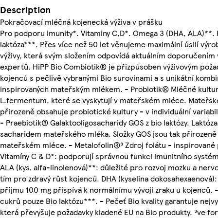
Description
Pokračovací mléčná kojenecká výživa v prášku
Pro podporu imunity*. Vitaminy C,D*. Omega 3 (DHA, ALA)**. 
laktóza***. Přes více než 50 let věnujeme maximální úsilí výr
výživy, která svým složením odpovídá aktuálním doporučením 
expertů. HiPP Bio Combiotik® je přizpůsoben výživovým pož
kojenců s pečlivě vybranými Bio surovinami a s unikátní kombi
inspirovaných mateřským mlékem. - Probiotik® Mléčné kultu
L.fermentum, které se vyskytují v mateřském mléce. Mateřsk
přirozeně obsahuje probiotické kultury - v individuální variabil
- Praebiotik® Galaktooligosacharidy GOS z bio laktózy. Laktóza
sacharidem mateřského mléka. Složky GOS jsou tak přirozeně
mateřském mléce. - Metalofolin®³ Zdroj folátu - inspirované 
Vitamíny C & D*: podporují správnou funkci imunitního syst
ALA (kys. alfa-linolenová)**: důležité pro rozvoj mozku a ner
tím pro zdravý růst kojenců. DHA (kyselina dokosahexaenová):
příjmu 100 mg přispívá k normálnímu vývoji zraku u kojenců. 
cukrů pouze Bio laktózu***. - Pečeť Bio kvality garantuje nejvyš
která převyšuje požadavky kladené EU na Bio produkty. ³ve fo