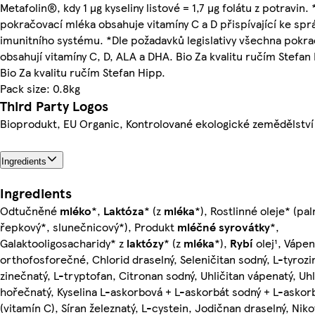
Metafolin®, kdy 1 µg kyseliny listové = 1,7 µg folátu z potravin.
pokračovací mléka obsahuje vitamíny C a D přispívající ke spr
imunitního systému. *Dle požadavků legislativy všechna pokr
obsahují vitamíny C, D, ALA a DHA. Bio Za kvalitu ručím Stefan
Bio Za kvalitu ručím Stefan Hipp.
Pack size: 0.8kg
Third Party Logos
Bioprodukt, EU Organic, Kontrolované ekologické zemědělství
Ingredients
Ingredients
Odtučněné
mléko
*,
Laktóza
* (z
mléka
*), Rostlinné oleje* (pa
řepkový*, slunečnicový*), Produkt
mléčné
syrovátky
*,
Galaktooligosacharidy* z
laktózy
* (z
mléka
*),
Rybí
olej¹, Vápen
orthofosforečné, Chlorid draselný, Seleničitan sodný, L-tyrozin
zinečnatý, L-tryptofan, Citronan sodný, Uhličitan vápenatý, Uhl
hořečnatý, Kyselina L-askorbová + L-askorbát sodný + L-askor
(vitamín C), Síran železnatý, L-cystein, Jodičnan draselný, Nik