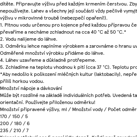
dítěte. Připravujte výživu před každým krmením čerstvou. Zby
nepoužívejte. Lahev a všechny její součásti vždy pečlivě vymyj
výživu v mikrovlnné troubě (nebezpečí opaření!).
1. Pitnou vodu určenou pro kojence před každou přípravou če
převaříme a necháme zchladnout na cca 40 °C až 50 °C.*
2. Vodu nalijeme do láhve.
3. Odměrku lehce naplníme výrobkem a zarovnáme o hranu uv
Odměřené množství výrobku přidáme do láhve.
4. Láhev uzavřeme a důkladně protřepeme.
5. Zchladíme na teplotu vhodnou k pití (cca 37 °C). Teplotu p
*Aby nedošlo k poškození mléčných kultur (laktobacily), nepře
příliš horkou vodou.
Množství nápoje a dávkování
Může být rozdílné na základě individuálních potřeb. Uvedená t
orientační. Používejte přiloženou odměrku!
Množství připravené výživy, ml / Množství vody / Počet odmě
170 / 150 / 5
200 / 180 / 6
235 / 210 / 7