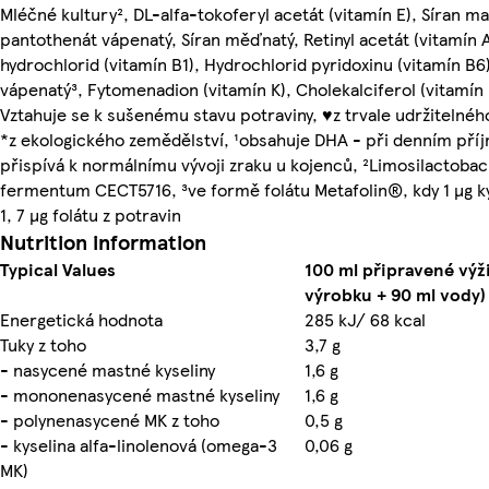
Mléčné kultury², DL-alfa-tokoferyl acetát (vitamín E), Síran m
pantothenát vápenatý, Síran měďnatý, Retinyl acetát (vitamín 
hydrochlorid (vitamín B1), Hydrochlorid pyridoxinu (vitamín B6
vápenatý³, Fytomenadion (vitamín K), Cholekalciferol (vitamín 
Vztahuje se k sušenému stavu potraviny, ♥z trvale udržitelnéh
*z ekologického zemědělství, ¹obsahuje DHA - při denním pří
přispívá k normálnímu vývoji zraku u kojenců, ²Limosilactobaci
fermentum CECT5716, ³ve formě folátu Metafolin®, kdy 1 µg kys
1, 7 µg folátu z potravin
Nutrition information
Typical Values
100 ml připravené výži
výrobku + 90 ml vody)
Energetická hodnota
285 kJ/ 68 kcal
Tuky z toho
3,7 g
- nasycené mastné kyseliny
1,6 g
- mononenasycené mastné kyseliny
1,6 g
- polynenasycené MK z toho
0,5 g
- kyselina alfa-linolenová (omega-3
0,06 g
MK)