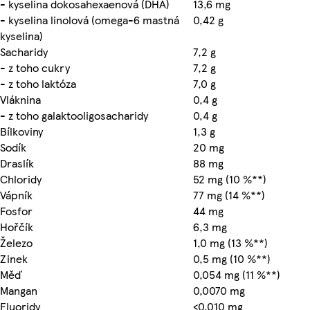
- kyselina dokosahexaenová (DHA)
13,6 mg
- kyselina linolová (omega-6 mastná
0,42 g
kyselina)
Sacharidy
7,2 g
- z toho cukry
7,2 g
- z toho laktóza
7,0 g
Vláknina
0,4 g
- z toho galaktooligosacharidy
0,4 g
Bílkoviny
1,3 g
Sodík
20 mg
Draslík
88 mg
Chloridy
52 mg (10 %**)
Vápník
77 mg (14 %**)
Fosfor
44 mg
Hořčík
6,3 mg
Železo
1,0 mg (13 %**)
Zinek
0,5 mg (10 %**)
Měď
0,054 mg (11 %**)
Mangan
0,0070 mg
Fluoridy
<0,010 mg