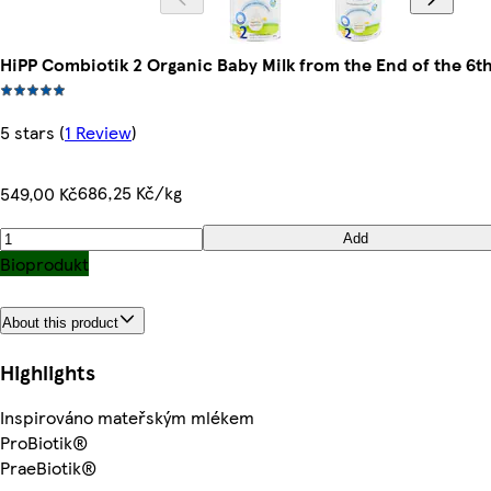
HiPP Combiotik 2 Organic Baby Milk from the End of the 6
5 stars
(
1 Review
)
686,25 Kč/kg
549,00 Kč
Add
Bioprodukt
About this product
Highlights
Inspirováno mateřským mlékem
ProBiotik®
PraeBiotik®