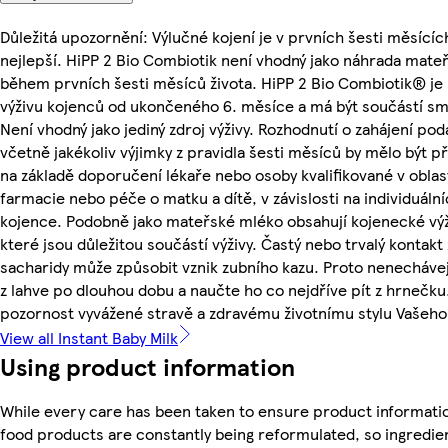
Důležitá upozornění: Výlučné kojení je v prvních šesti měsícíc
nejlepší. HiPP 2 Bio Combiotik není vhodný jako náhrada mat
během prvních šesti měsíců života. HiPP 2 Bio Combiotik® je
výživu kojenců od ukončeného 6. měsíce a má být součástí sm
Není vhodný jako jediný zdroj výživy. Rozhodnutí o zahájení po
včetně jakékoliv výjimky z pravidla šesti měsíců by mělo být p
na základě doporučení lékaře nebo osoby kvalifikované v oblast
farmacie nebo péče o matku a dítě, v závislosti na individuál
kojence. Podobně jako mateřské mléko obsahují kojenecké výž
které jsou důležitou součástí výživy. Častý nebo trvalý kontakt
sacharidy může způsobit vznik zubního kazu. Proto nenechávejt
z lahve po dlouhou dobu a naučte ho co nejdříve pít z hrnečku
pozornost vyvážené stravě a zdravému životnímu stylu Vašeho 
View all Instant Baby Milk
Using product information
While every care has been taken to ensure product informatio
food products are constantly being reformulated, so ingredien