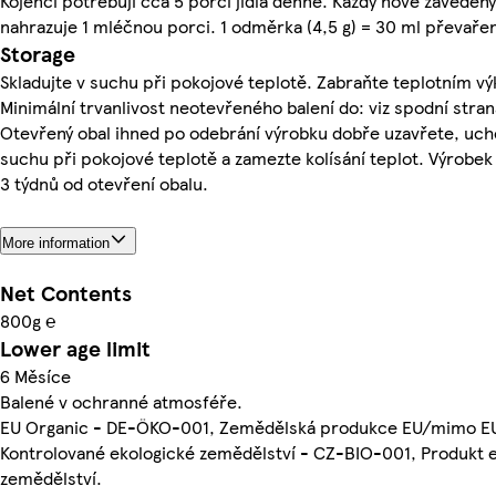
Kojenci potřebují cca 5 porcí jídla denně. Každý nově zaveden
nahrazuje 1 mléčnou porci. 1 odměrka (4,5 g) = 30 ml převařen
Storage
Skladujte v suchu při pokojové teplotě. Zabraňte teplotním v
Minimální trvanlivost neotevřeného balení do: viz spodní stra
Otevřený obal ihned po odebrání výrobku dobře uzavřete, uch
suchu při pokojové teplotě a zamezte kolísání teplot. Výrobe
3 týdnů od otevření obalu.
More information
Net Contents
800g ℮
Lower age limit
6 Měsíce
Balené v ochranné atmosféře.
EU Organic - DE-ÖKO-001, Zemědělská produkce EU/mimo E
Kontrolované ekologické zemědělství - CZ-BIO-001, Produkt 
zemědělství.