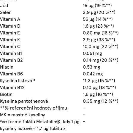
Jód
15 µg (19 %**)
Selen
3,9 µg (20 %**)
Vitamín A
56 µg (14 %**)
Vitamín D
1,6 µg (23 %**)
Vitamín E
0,80 mg (16 %**)
Vitamín K
3,9 µg (33 %**)
Vitamín C
10,0 mg (22 %**)
Vitamín B1
0,051 mg
Vitamín B2
0,14 mg (20 %**)
Niacin
0,53 mg
Vitamín B6
0,042 mg
Kyselina listová ³
11,3 µg (15 %**)
Vitamin B12
0,10 µg (13 %**)
Biotin
1,6 µg (16 %**)
Kyselina pantothenová
0,35 mg (12 %**)
**% referenční hodnoty příjmu
-
MK = mastné kyseliny
-
³ve formě folátu Metafolin®, kdy 1 µg
-
kyseliny listové = 1,7 µg folátu z