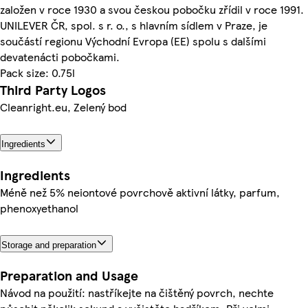
založen v roce 1930 a svou českou pobočku zřídil v roce 1991.
UNILEVER ČR, spol. s r. o., s hlavním sídlem v Praze, je
součástí regionu Východní Evropa (EE) spolu s dalšími
devatenácti pobočkami.
Pack size: 0.75l
Third Party Logos
Cleanright.eu, Zelený bod
Ingredients
Ingredients
Méně než 5% neiontové povrchově aktivní látky, parfum,
phenoxyethanol
Storage and preparation
Preparation and Usage
Návod na použití: nastříkejte na čištěný povrch, nechte