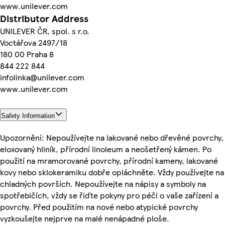
www.unilever.com
Distributor Address
UNILEVER ČR, spol. s r.o.
Voctářova 2497/18
180 00 Praha 8
844 222 844
infolinka@unilever.com
www.unilever.com
Safety Information
Upozornění: Nepoužívejte na lakované nebo dřevěné povrchy,
eloxovaný hliník, přírodní linoleum a neošetřený kámen. Po
použití na mramorované povrchy, přírodní kameny, lakované
kovy nebo sklokeramiku dobře opláchněte. Vždy používejte na
chladných površích. Nepoužívejte na nápisy a symboly na
spotřebičích, vždy se řiďte pokyny pro péči o vaše zařízení a
povrchy. Před použitím na nové nebo atypické povrchy
vyzkoušejte nejprve na malé nenápadné ploše.