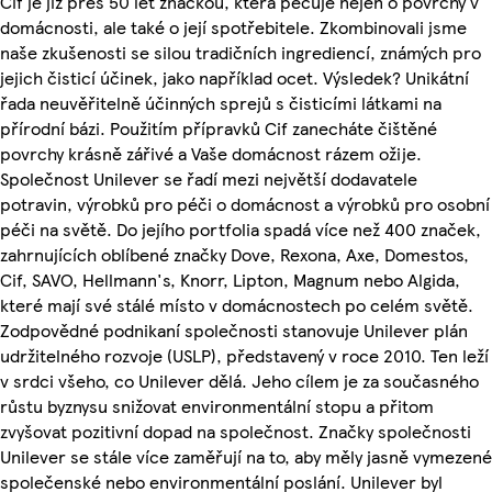
Cif je již přes 50 let značkou, která pečuje nejen o povrchy v
domácnosti, ale také o její spotřebitele. Zkombinovali jsme
naše zkušenosti se silou tradičních ingrediencí, známých pro
jejich čisticí účinek, jako například ocet. Výsledek? Unikátní
řada neuvěřitelně účinných sprejů s čisticími látkami na
přírodní bázi. Použitím přípravků Cif zanecháte čištěné
povrchy krásně zářivé a Vaše domácnost rázem ožije.
Společnost Unilever se řadí mezi největší dodavatele
potravin, výrobků pro péči o domácnost a výrobků pro osobní
péči na světě. Do jejího portfolia spadá více než 400 značek,
zahrnujících oblíbené značky Dove, Rexona, Axe, Domestos,
Cif, SAVO, Hellmann's, Knorr, Lipton, Magnum nebo Algida,
které mají své stálé místo v domácnostech po celém světě.
Zodpovědné podnikaní společnosti stanovuje Unilever plán
udržitelného rozvoje (USLP), představený v roce 2010. Ten leží
v srdci všeho, co Unilever dělá. Jeho cílem je za současného
růstu byznysu snižovat environmentální stopu a přitom
zvyšovat pozitivní dopad na společnost. Značky společnosti
Unilever se stále více zaměřují na to, aby měly jasně vymezené
společenské nebo environmentální poslání. Unilever byl