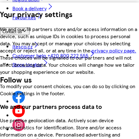
Book a delivery
Your privacy settings
Favourites
We and our 18 partners store and/or access information on a
Contact us
device, such as unique IDs in cookies to process personal
data. You may accept or manage your choices by selecting
itesco.cz
accept or reject all, or at any time in the
privacy policy page.
Customer help +420 800 222 555
These choices will be signalled to our partners and will not
Store locator
affect browsing data. Your choices will change how we tailor
your shopping experience on our website.
Follow us
To modify your consent choices, you can do so by clicking on
Cookie settings in the footer.
We and our partners process data to
Use precise geolocation data. Actively scan device
characteristics for identification. Store and/or access
information on a device. Personalised advertising and