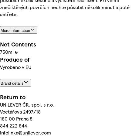
působit několik sekund a vyčistěte hadříkem. Při velmi
znečištěných površích nechte působit několik minut a poté
setřete.
More information
Net Contents
750ml ℮
Produce of
Vyrobeno v EU
Brand details
Return to
UNILEVER ČR, spol. s r.o.
Voctářova 2497/18
180 00 Praha 8
844 222 844
infolinka@unilever.com