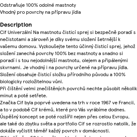
Odstraňuje 100% odolné mastnoty
Vhodný pro povrchy na přípravu jídla
Description
Cif Univerzální Na mastnotu čisticí sprej si bezpečně poradí s
nečistotami a zároveň je díky svému složení šetrnější k
vašemu domovu. Vyzkoušejte tento účinný čisticí sprej, jehož
složení zanechá povrchy 100% bez mastnoty a snadno si
poradí i s tou nejodolnější mastnotu, olejem a připálenými
skvrnami. Je vhodný i na povrchy určené na přípravu jídla.
Složení obsahuje čisticí složku přírodního původu a 100%
biologicky rozložitelnou vůni.
Při čištění velmi znečištěných povrchů nechte působit několik
minut a poté setřete.
Značka Cif byla poprvé uvedena na trh v roce 1967 ve Francii,
a to v podobě Cif krémů, které pro Vás vyrábíme dodnes.
Úspěšný koncept se poté rozšířil nejen přes celou Evropu,
ale také do zbytku světa a portfolio Cif se rozrostlo natolik, že
dokáže vyčistit téměř každý povrch v domácnosti.