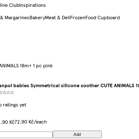
line Club
Inspirations
 & Margarines
Bakery
Meat & Deli
Frozen
Food Cupboard
 ANIMALS 18m+ 1 pc pink
anpol babies Symmetrical silicone soother CUTE ANIMALS 1
 ratings yet
72,90 Kč/each
2,90 Kč
Add