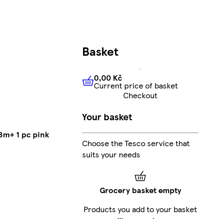
Basket
0,00 Kč
Current price of basket
0,00 Kč
Current price of bas
Checkout
Your basket
8m+ 1 pc pink
Choose the Tesco service that
suits your needs
Grocery basket empty
Products you add to your basket