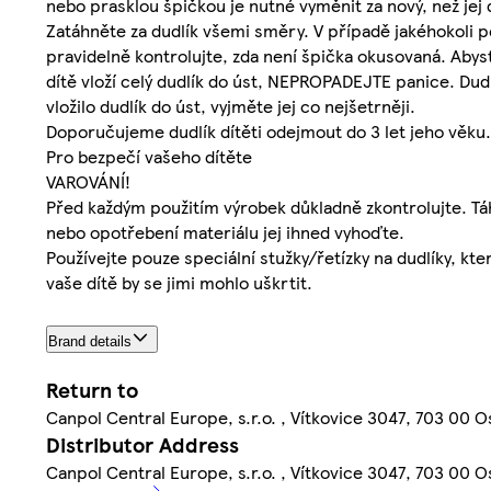
nebo prasklou špičkou je nutné vyměnit za nový, než jej
Zatáhněte za dudlík všemi směry. V případě jakéhokoli po
pravidelně kontrolujte, zda není špička okusovaná. Abyst
dítě vloží celý dudlík do úst, NEPROPADEJTE panice. Dudl
vložilo dudlík do úst, vyjměte jej co nejšetrněji.
Doporučujeme dudlík dítěti odejmout do 3 let jeho věku.
Pro bezpečí vašeho dítěte
VAROVÁNÍ!
Před každým použitím výrobek důkladně zkontrolujte. Tá
nebo opotřebení materiálu jej ihned vyhoďte.
Používejte pouze speciální stužky/řetízky na dudlíky, kt
vaše dítě by se jimi mohlo uškrtit.
Brand details
Return to
Canpol Central Europe, s.r.o. , Vítkovice 3047, 703 00 O
Distributor Address
Canpol Central Europe, s.r.o. , Vítkovice 3047, 703 00 O