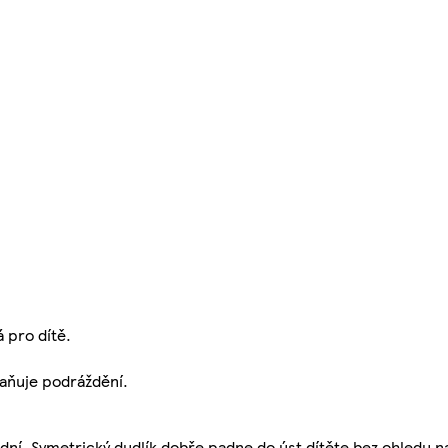
 pro dítě.
raňuje podráždění.
dní. Symetrický dudlík dobře padne do úst dítěte bez ohledu na 