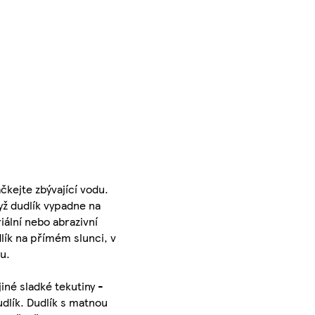
čkejte zbývající vodu.
yž dudlík vypadne na
iální nebo abrazivní
lík na přímém slunci, v
u.
iné sladké tekutiny -
dlík. Dudlík s matnou