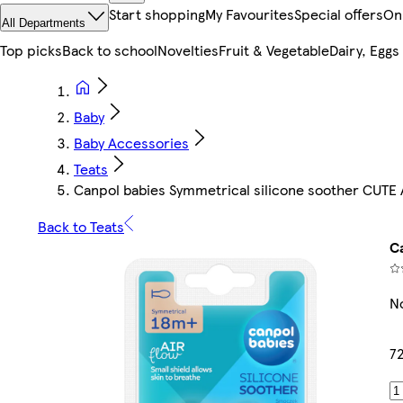
Start shopping
My Favourites
Special offers
On
All Departments
Top picks
Back to school
Novelties
Fruit & Vegetable
Dairy, Eggs
Baby
Baby Accessories
Teats
Canpol babies Symmetrical silicone soother CUTE
Back to Teats
C
No
7