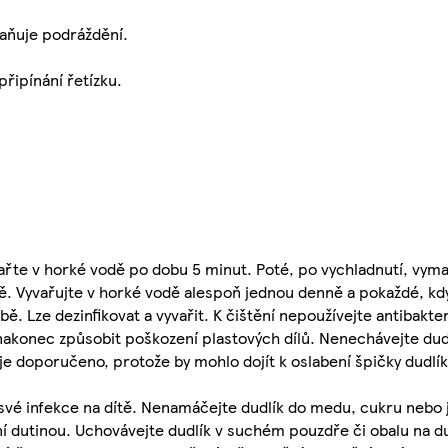
raňuje podráždění.
řipínání řetízku.
ařte v horké vodě po dobu 5 minut. Poté, po vychladnutí, vyma
odě. Vyvařujte v horké vodě alespoň jednou denně a pokaždé, kd
. Lze dezinfikovat a vyvařit. K čištění nepoužívejte antibakter
akonec způsobit poškození plastových dílů. Nenechávejte dud
 je doporučeno, protože by mohlo dojít k oslabení špičky dudlík
své infekce na dítě. Nenamáčejte dudlík do medu, cukru nebo j
ní dutinou. Uchovávejte dudlík v suchém pouzdře či obalu na du