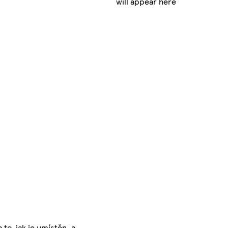
will appear here
to, jak je umístěn, a