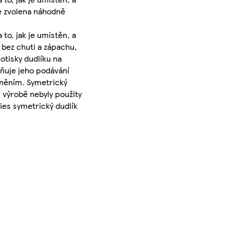
je zvolena náhodně
to, jak je umístěn, a
e bez chuti a zápachu,
otisky dudlíku na
dňuje jeho podávání
iněním. Symetrický
 výrobě nebyly použity
bies symetrický dudlík