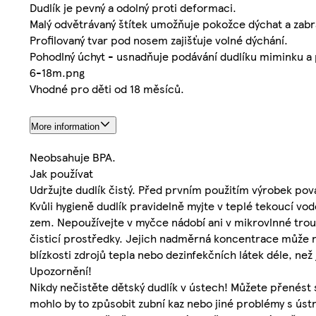
Dudlík je pevný a odolný proti deformaci.
Malý odvětrávaný štítek umožňuje pokožce dýchat a zab
Profilovaný tvar pod nosem zajišťuje volné dýchání.
Pohodlný úchyt - usnadňuje podávání dudlíku miminku a p
6-18m.png
Vhodné pro děti od 18 měsíců.
More information
Neobsahuje BPA.
Jak používat
Udržujte dudlík čistý. Před prvním použitím výrobek pov
Kvůli hygieně dudlík pravidelně myjte v teplé tekoucí v
zem. Nepoužívejte v myčce nádobí ani v mikrovlnné troubě
čisticí prostředky. Jejich nadměrná koncentrace může n
blízkosti zdrojů tepla nebo dezinfekčních látek déle, než
Upozornění!
Nikdy nečistěte dětský dudlík v ústech! Můžete přenést 
mohlo by to způsobit zubní kaz nebo jiné problémy s úst