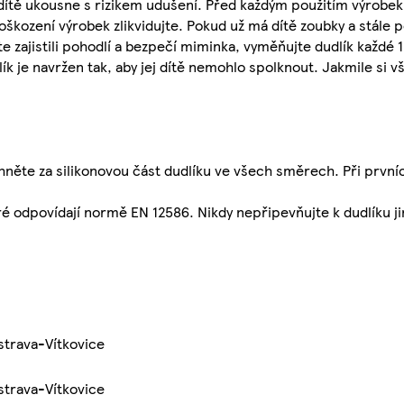
 dítě ukousne s rizikem udušení. Před každým použitím výrobek 
škození výrobek zlikvidujte. Pokud už má dítě zoubky a stále p
e zajistili pohodlí a bezpečí miminka, vyměňujte dudlík každé 
ík je navržen tak, aby jej dítě nemohlo spolknout. Jakmile si v
hněte za silikonovou část dudlíku ve všech směrech. Při prv
eré odpovídají normě EN 12586. Nikdy nepřipevňujte k dudlíku j
strava-Vítkovice
strava-Vítkovice