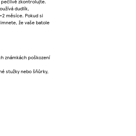
pečlivě zkontrolujte.
oužívá dudlík,
1-2 měsíce. Pokud si
šimnete, že vaše batole
ních známkách poškození
iné stužky nebo šňůrky,