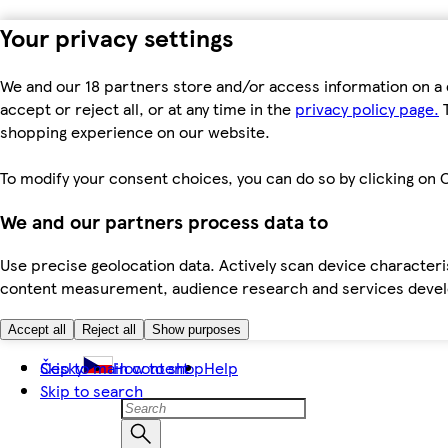
Your privacy settings
We and our 18 partners store and/or access information on a 
accept or reject all, or at any time in the
privacy policy page.
T
shopping experience on our website.
To modify your consent choices, you can do so by clicking on C
We and our partners process data to
Use precise geolocation data. Actively scan device characteris
content measurement, audience research and services dev
Accept all
Reject all
Show purposes
Skip to main content
Česky
How to shop
Help
Skip to search