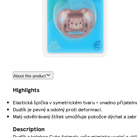
About this product
Highlights
Elastická špička v symetrickém tvaru - snadno přijatelná
Dudlík je pevný a odolný proti deformaci.
Malý odvětrávaný štítek umožňuje pokožce dýchat a zab
Description
Dudlík z kolekce Cute Animals vaše miminko uvolní a ukli