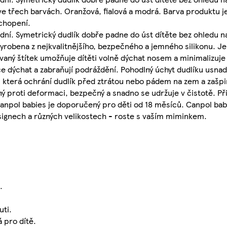
ý ve třech barvách. Oranžová, fialová a modrá. Barva produktu 
chopení.
dní. Symetrický dudlík dobře padne do úst dítěte bez ohledu na 
 vyrobena z nejkvalitnějšího, bezpečného a jemného silikonu. J
vaný štítek umožňuje dítěti volně dýchat nosem a minimalizuje 
ce dýchat a zabraňují podráždění. Pohodlný úchyt dudlíku usna
k, která ochrání dudlík před ztrátou nebo pádem na zem a zašp
ý proti deformaci, bezpečný a snadno se udržuje v čistotě. Při
k Canpol babies je doporučený pro děti od 18 měsíců. Canpol ba
signech a různých velikostech - roste s vaším miminkem.
.
uti.
 pro dítě.