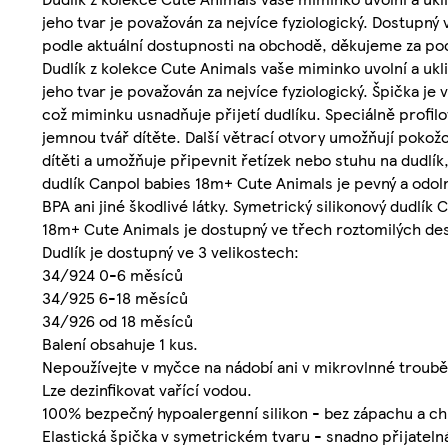
jeho tvar je považován za nejvíce fyziologický. Dostupn
podle aktuální dostupnosti na obchodě, děkujeme za po
Dudlík z kolekce Cute Animals vaše miminko uvolní a ukli
jeho tvar je považován za nejvíce fyziologický. Špička je
což miminku usnadňuje přijetí dudlíku. Speciálně profilo
jemnou tvář dítěte. Další větrací otvory umožňují pokož
dítěti a umožňuje připevnit řetízek nebo stuhu na dudlí
dudlík Canpol babies 18m+ Cute Animals je pevný a odoln
BPA ani jiné škodlivé látky. Symetrický silikonový dudlí
18m+ Cute Animals je dostupný ve třech roztomilých de
Dudlík je dostupný ve 3 velikostech:
34/924 0-6 měsíců
34/925 6-18 měsíců
34/926 od 18 měsíců
Balení obsahuje 1 kus.
Nepoužívejte v myčce na nádobí ani v mikrovlnné troubě
Lze dezinfikovat vařící vodou.
100% bezpečný hypoalergenní silikon - bez zápachu a ch
Elastická špička v symetrickém tvaru - snadno přijatelná