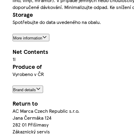
lino, vinyl, mramor). V případě jemných nebo choulosti
doporučené dávkování. Minimalizujte odpad. Ke snížení d
Storage
Spotřebujte do data uvedeného na obalu.
More information
Net Contents
1l
Produce of
Vyrobeno v ČR
Brand details
Return to
AC Marca Czech Republic s.r.o.
Jana Čermáka 124
282 01 Přišimasy
Zákaznický servis