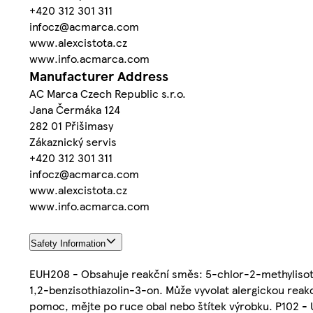
+420 312 301 311
infocz@acmarca.com
www.alexcistota.cz
www.info.acmarca.com
Manufacturer Address
AC Marca Czech Republic s.r.o.
Jana Čermáka 124
282 01 Přišimasy
Zákaznický servis
+420 312 301 311
infocz@acmarca.com
www.alexcistota.cz
www.info.acmarca.com
Safety Information
EUH208 - Obsahuje reakční směs: 5-chlor-2-methylisothi
1,2-benzisothiazolin-3-on. Může vyvolat alergickou reakci
pomoc, mějte po ruce obal nebo štítek výrobku. P102 - U