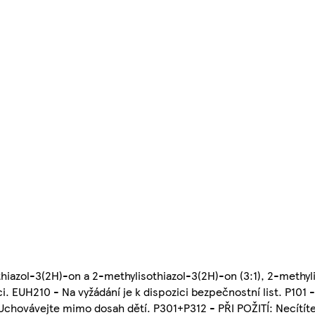
azol-3(2H)-on a 2-methylisothiazol-3(2H)-on (3:1), 2-methyl
. EUH210 - Na vyžádání je k dispozici bezpečnostní list. P101 -
chovávejte mimo dosah dětí. P301+P312 - PŘI POŽITÍ: Necítíte-