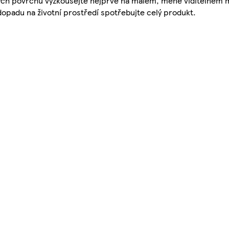
vých povrchů vyzkoušejte nejprve na malém, méně viditelném m
opadu na životní prostředí spotřebujte celý produkt.