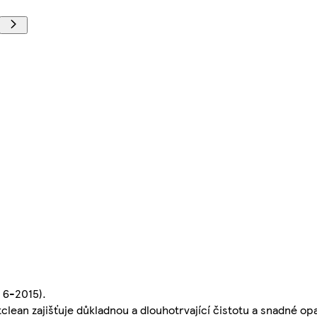
 6-2015).
tclean zajišťuje důkladnou a dlouhotrvající čistotu a snadné op