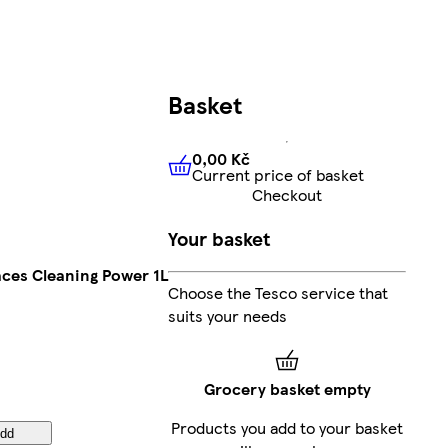
Basket
0,00 Kč
Current price of basket
0,00 Kč
Current price of bas
Checkout
Your basket
aces Cleaning Power 1L
Choose the Tesco service that
suits your needs
Grocery basket empty
Products you add to your basket
dd