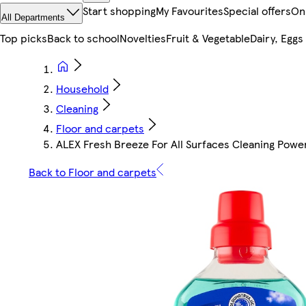
Start shopping
My Favourites
Special offers
On
All Departments
Top picks
Back to school
Novelties
Fruit & Vegetable
Dairy, Eggs
Household
Cleaning
Floor and carpets
ALEX Fresh Breeze For All Surfaces Cleaning Power
Back to Floor and carpets