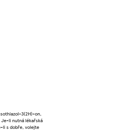
isothiazol-3(2H)-on,
 Je-li nutná lékařská
li s dobře, volejte