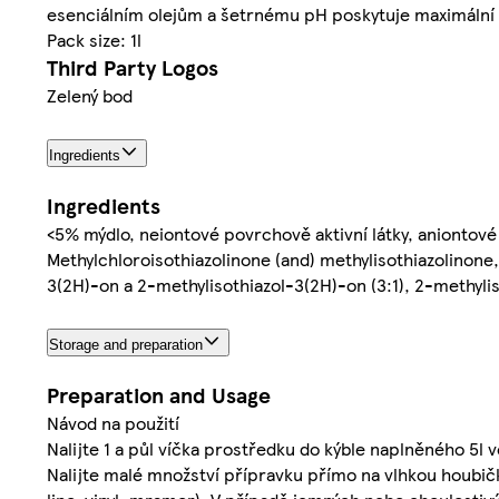
esenciálním olejům a šetrnému pH poskytuje maximální 
Pack size: 1l
Third Party Logos
Zelený bod
Ingredients
Ingredients
<5% mýdlo, neiontové povrchově aktivní látky, aniontové 
Methylchloroisothiazolinone (and) methylisothiazolinon
3(2H)-on a 2-methylisothiazol-3(2H)-on (3:1), 2-methyli
Storage and preparation
Preparation and Usage
Návod na použití
Nalijte 1 a půl víčka prostředku do kýble naplněného 5l 
Nalijte malé množství přípravku přímo na vlhkou houbič