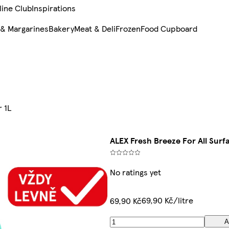
line Club
Inspirations
 & Margarines
Bakery
Meat & Deli
Frozen
Food Cupboard
 1L
ALEX Fresh Breeze For All Surf
No ratings yet
69,90 Kč/litre
69,90 Kč
A