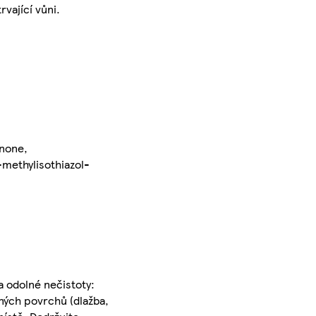
vající vůni.
inone,
-methylisothiazol-
a odolné nečistoty:
ných povrchů (dlažba,