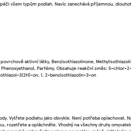
péči všem typům podlah. Navíc zanechává příjemnou, dlouhotr
povrchově aktivní látky, Benzisothiazolinone, Methylisothiazol
e, Phenoxyethanol, Parfémy, Obsahuje reakční směs: 5-chlor-2
sothiazol-3(2H)-on, 1, 2-benzisothiazolin-3-on
vody. Vytřete podlahu jako obvykle. Není potřeba oplachovat. N
ku, rozetřete a opláchněte. Vhodný na všechny druhy omyvatel