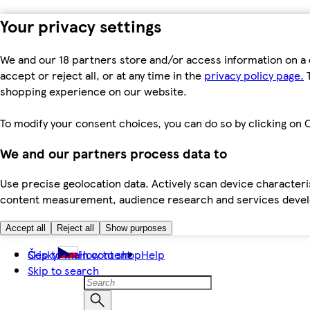
Your privacy settings
We and our 18 partners store and/or access information on a 
accept or reject all, or at any time in the
privacy policy page.
T
shopping experience on our website.
To modify your consent choices, you can do so by clicking on C
We and our partners process data to
Use precise geolocation data. Actively scan device characteris
content measurement, audience research and services dev
Accept all
Reject all
Show purposes
Skip to main content
Česky
How to shop
Help
Skip to search