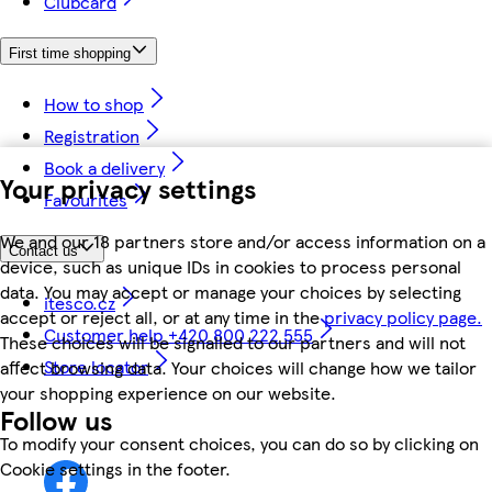
Clubcard
First time shopping
How to shop
Registration
Book a delivery
Your privacy settings
Favourites
We and our 18 partners store and/or access information on a
Contact us
device, such as unique IDs in cookies to process personal
data. You may accept or manage your choices by selecting
itesco.cz
accept or reject all, or at any time in the
privacy policy page.
Customer help +420 800 222 555
These choices will be signalled to our partners and will not
Store locator
affect browsing data. Your choices will change how we tailor
your shopping experience on our website.
Follow us
To modify your consent choices, you can do so by clicking on
Cookie settings in the footer.