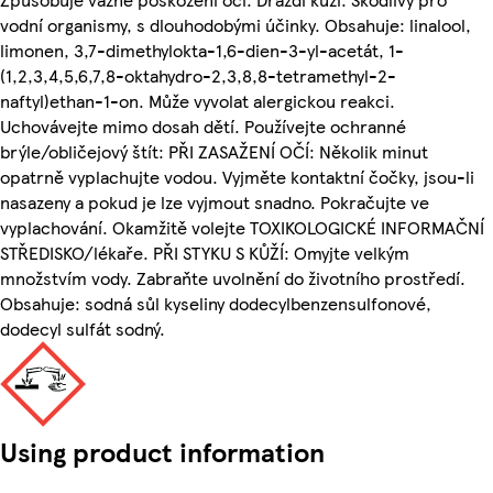
vodní organismy, s dlouhodobými účinky. Obsahuje: linalool,
limonen, 3,7-dimethylokta-1,6-dien-3-yl-acetát, 1-
(1,2,3,4,5,6,7,8-oktahydro-2,3,8,8-tetramethyl-2-
naftyl)ethan-1-on. Může vyvolat alergickou reakci.
Uchovávejte mimo dosah dětí. Používejte ochranné
brýle/obličejový štít: PŘI ZASAŽENÍ OČÍ: Několik minut
opatrně vyplachujte vodou. Vyjměte kontaktní čočky, jsou-li
nasazeny a pokud je lze vyjmout snadno. Pokračujte ve
vyplachování. Okamžitě volejte TOXIKOLOGICKÉ INFORMAČNÍ
STŘEDISKO/lékaře. PŘI STYKU S KŮŽÍ: Omyjte velkým
množstvím vody. Zabraňte uvolnění do životního prostředí.
Obsahuje: sodná sůl kyseliny dodecylbenzensulfonové,
dodecyl sulfát sodný.
Using product information