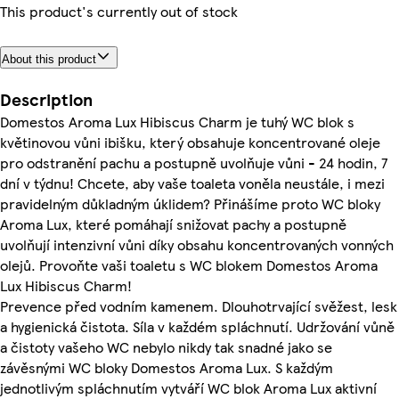
This product's currently out of stock
About this product
Description
Domestos Aroma Lux Hibiscus Charm je tuhý WC blok s
květinovou vůni ibišku, který obsahuje koncentrované oleje
pro odstranění pachu a postupně uvolňuje vůni - 24 hodin, 7
dní v týdnu! Chcete, aby vaše toaleta voněla neustále, i mezi
pravidelným důkladným úklidem? Přinášíme proto WC bloky
Aroma Lux, které pomáhají snižovat pachy a postupně
uvolňují intenzivní vůni díky obsahu koncentrovaných vonných
olejů. Provoňte vaši toaletu s WC blokem Domestos Aroma
Lux Hibiscus Charm!
Prevence před vodním kamenem. Dlouhotrvající svěžest, lesk
a hygienická čistota. Síla v každém spláchnutí. Udržování vůně
a čistoty vašeho WC nebylo nikdy tak snadné jako se
závěsnými WC bloky Domestos Aroma Lux. S každým
jednotlivým spláchnutím vytváří WC blok Aroma Lux aktivní