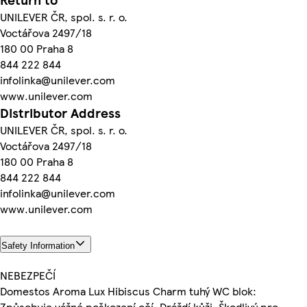
UNILEVER ČR, spol. s. r. o.
Voctářova 2497/18
180 00 Praha 8
844 222 844
infolinka@unilever.com
www.unilever.com
Distributor Address
UNILEVER ČR, spol. s. r. o.
Voctářova 2497/18
180 00 Praha 8
844 222 844
infolinka@unilever.com
www.unilever.com
Safety Information
NEBEZPEČÍ
Domestos Aroma Lux Hibiscus Charm tuhý WC blok:
Způsobuje vážné poškození očí. Dráždí kůži. Škodlivý pro