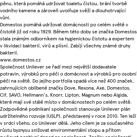
pěnu, která pomáhá udržovat toaletu čistou, brání tvorbě
vodního kamene a zároveň uvolňuje svěží a dlouhotrvající
vůni.
Domestos pomáhá udržovat domácnosti po celém světě v
čistotě již od roku 1929. Během této doby se značka Domestos
stala známým odborníkem na hygienickou čistotu a expertem
v likvidaci bakterií, virů a plísní. Zabíjí všechny známé druhy
bakterií.
www.domestos.cz
Společnost Unilever se řadí mezi největší dodavatele
potravin, výrobků pro péči o domácnost a výrobků pro osobní
péči na světě. Do jejího portfolia spadá více než 400 značek,
zahrnujících oblíbené značky Dove, Rexona, Axe, Domestos,
Cif, SAVO, Hellmann's, Knorr, Lipton, Magnum nebo Algida,
které mají své stálé místo v domácnostech po celém světě.
Zodpovědné podnikaní společnosti stanovuje Unilever plán
udržitelného rozvoje (USLP), představený v roce 2010. Ten leží
v srdci všeho, co Unilever dělá. Jeho cílem je za současného
růstu byznysu snižovat environmentální stopu a přitom
zvyšovat pozitivní dopad na společnost. Značky společnosti