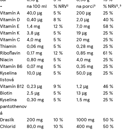
-
na 100 ml
% NRV²
na porci³
% NRV²,³
Vitamín A
40,0 μg
5 %
200 μg
25 %
Vitamín D
0,40 μg
8 %
2,0 μg
40 %
Vitamín E
1,4 mg
12 %
7,0 mg
58 %
Vitamín K
3,8 μg
5 %
19 μg
25 %
Vitamín C
4,0 mg
5 %
20 mg
25 %
Thiamin
0,06 mg
5 %
0,28 mg
25 %
Riboflavin
0,17 mg
12 %
0,85 mg
61 %
Niacin
0,80 mg
5 %
4,0 mg
25 %
Vitamín B6
0,07 mg
5 %
0,35 mg
25 %
Kyselina
10,0 μg
5 %
50,0 μg
25 %
listová
Vitamín B12
0,23 μg
9 %
1,2 μg
46 %
Biotin
2,5 μg
5 %
13 μg
25 %
Kyselina
0,30 mg
5 %
1,5 mg
25 %
pantothenov
á
Draslík
200 mg
10 %
1000 mg
50 %
Chlorid
80,0 mg
10 %
400 mg
50 %