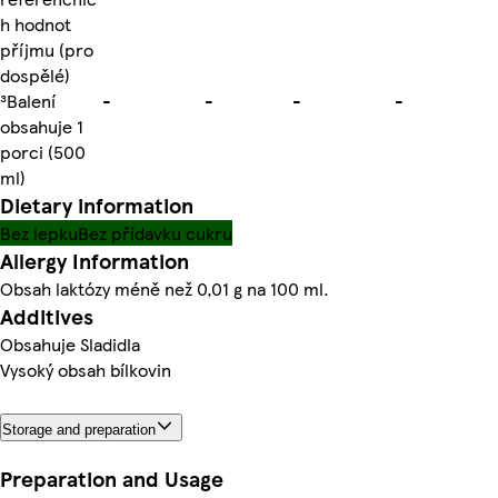
h hodnot
příjmu (pro
dospělé)
³Balení
-
-
-
-
obsahuje 1
porci (500
ml)
Dietary information
Bez lepku
Bez přídavku cukru
Allergy Information
Obsah laktózy méně než 0,01 g na 100 ml.
Additives
Obsahuje Sladidla
Vysoký obsah bílkovin
Storage and preparation
Preparation and Usage