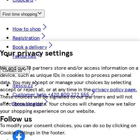
First time shopping
How to shop
Registration
Book a delivery
Your privacy settings
Favourites
We and our 18 partners store and/or access information on a
Contact us
device, such as unique IDs in cookies to process personal
data. You may accept or manage your choices by selecting
itesco.cz
accept or reject all, or at any time in the
privacy policy page.
Customer help +420 800 222 555
These choices will be signalled to our partners and will not
Store locator
affect browsing data. Your choices will change how we tailor
your shopping experience on our website.
Follow us
To modify your consent choices, you can do so by clicking on
Cookie settings in the footer.