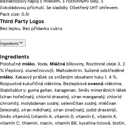
Bezlaktózový nápoj s mlékem, s rostlinnými oleji, s
čokoládovou příchutí. Se sladidly. Ošetřený UHT ohřevem.
Pack size: 0.5l
Third Party Logos
Bez lepku, Bez přídavku cukru
Ingredients
Ingredients
Polotučné
mléko
, Voda,
Mléčné
bílkoviny, Rostlinné oleje 3, 2
% (řepkový, slunečnicový), Maltodextrin, Sušené odstředěné
mléko
, Kakaový prášek se sníženým obsahem tuku 1, 4 %,
Rozpustná kukuřičná vláknina, Bezlepková
ovesná
vláknina,
Stabilizátory: guma gellan, karagenan, Směs minerálních látek
(síran hořečnatý, chlorid draselný, síran manganatý, chlorid
chromitý, molybdenan sodný, seleničitan sodný, mléčnan
železnatý, síran měďnatý, síran zinečnatý, jodid draselný),
Směs vitamínů (vitamín A, vitamín D, vitamín E, vitamín K,
vitamín C, thiamin, niacin, vitamín B6, kyselina listová, biotin,