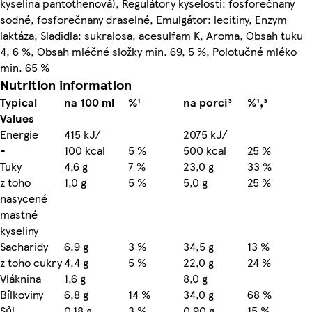
kyselina pantothenová), Regulátory kyselosti: fosforečnany
sodné, fosforečnany draselné, Emulgátor: lecitiny, Enzym
laktáza, Sladidla: sukralosa, acesulfam K, Aroma, Obsah tuku
4, 6 %, Obsah mléčné složky min. 69, 5 %, Polotučné mléko
min. 65 %
Nutrition information
Typical
na 100 ml
%¹
na porci³
%¹,³
Values
Energie
415 kJ/
2075 kJ/
-
100 kcal
5 %
500 kcal
25 %
Tuky
4,6 g
7 %
23,0 g
33 %
z toho
1,0 g
5 %
5,0 g
25 %
nasycené
mastné
kyseliny
Sacharidy
6,9 g
3 %
34,5 g
13 %
z toho cukry
4,4 g
5 %
22,0 g
24 %
Vláknina
1,6 g
8,0 g
Bílkoviny
6,8 g
14 %
34,0 g
68 %
Sůl
0,18 g
3 %
0,90 g
15 %