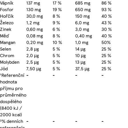
Vápník
137 mg
17 %
685 mg
86 %
Fosfor
130 mg
19 %
650 mg
93 %
Hořčík
30,0 mg
8 %
150 mg
40 %
Železo
1,2 mg
9 %
6,0 mg
43 %
Zinek
0,60 mg
6 %
3,0 mg
30 %
Měď
0,08 mg
8 %
0,40 mg
40 %
Mangan
0,20 mg
10 %
1,0 mg
50%
Selen
2,8 μg
5 %
14 μg
25 %
Chrom
2,0 μg
5 %
10 μg
25 %
Molybden
2,5 μg
5 %
13 μg
25 %
Jód
7,50 μg
5 %
37,5 μg
25 %
¹Referenční
-
-
-
-
hodnota
příjmu pro
průměrného
dospělého
(8400 kJ /
2000 kcal)
²% denních
-
-
-
-
referenčníc