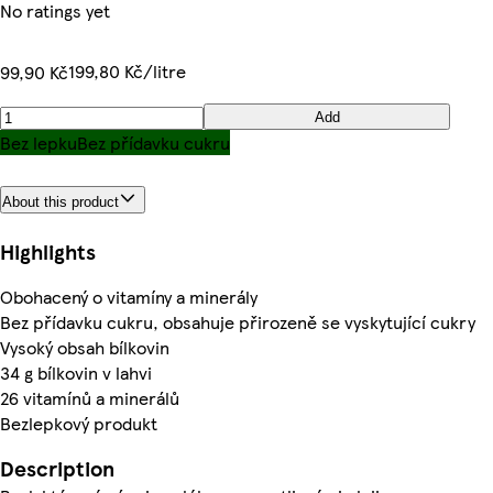
No ratings yet
199,80 Kč/litre
99,90 Kč
Add
Bez lepku
Bez přídavku cukru
About this product
Highlights
Obohacený o vitamíny a minerály
Bez přídavku cukru, obsahuje přirozeně se vyskytující cukry
Vysoký obsah bílkovin
34 g bílkovin v lahvi
26 vitamínů a minerálů
Bezlepkový produkt
Description