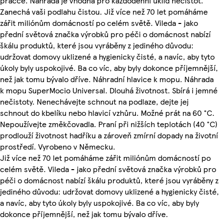
pračce. Náhrada je vhodná pro každodenní úklid nečistot.
Zanechá vaši podlahu čistou. Již více než 70 let pomáháme
zářit miliónům domácností po celém světě. Vileda - jako
přední světová značka výrobků pro péči o domácnost nabízí
škálu produktů, které jsou vyráběny z jediného důvodu:
udržovat domovy uklizené a hygienicky čisté, a navíc, aby tyto
úkoly byly uspokojivé. Ba co víc, aby byly dokonce příjemnější,
než jak tomu bývalo dříve. Náhradní hlavice k mopu. Náhrada
k mopu SuperMocio Universal. Dlouhá životnost. Sbírá i jemné
nečistoty. Nenechávejte schnout na podlaze, dejte jej
schnout do kbelíku nebo hlavicí vzhůru. Možné prát na 60 °C.
Nepoužívejte změkčovadla. Praní při nižších teplotách (40 °C)
prodlouží životnost hadříku a zároveň zmírní dopady na životní
prostředí. Vyrobeno v Německu.
Již více než 70 let pomáháme zářit miliónům domácností po
celém světě. Vileda - jako přední světová značka výrobků pro
péči o domácnost nabízí škálu produktů, které jsou vyráběny z
jediného důvodu: udržovat domovy uklizené a hygienicky čisté,
a navíc, aby tyto úkoly byly uspokojivé. Ba co víc, aby byly
dokonce příjemnější, než jak tomu bývalo dříve.