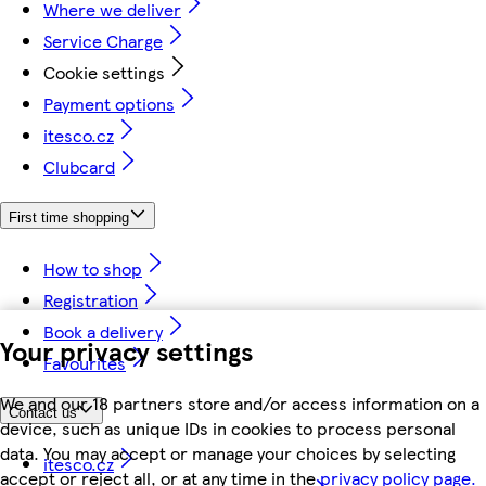
Where we deliver
Service Charge
Cookie settings
Payment options
itesco.cz
Clubcard
First time shopping
How to shop
Registration
Book a delivery
Your privacy settings
Favourites
We and our 18 partners store and/or access information on a
Contact us
device, such as unique IDs in cookies to process personal
data. You may accept or manage your choices by selecting
itesco.cz
accept or reject all, or at any time in the
privacy policy page.