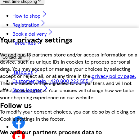
First time shopping
How to shop
Registration
Book a delivery
Your privacy settings
Favourites
We and our 18 partners store and/or access information on a
Contact us
device, such as unique IDs in cookies to process personal
data. You may accept or manage your choices by selecting
itesco.cz
accept or reject all, or at any time in the
privacy policy page.
Customer help +420 800 222 555
These choices will be signalled to our partners and will not
Store locator
affect browsing data. Your choices will change how we tailor
your shopping experience on our website.
Follow us
To modify your consent choices, you can do so by clicking on
Cookie settings in the footer.
We and our partners process data to