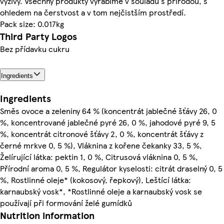
výživy. Všechny produkty vyrábíme v souladu s přírodou, s
ohledem na čerstvost a v tom nejčistším prostředí.
Pack size: 0.017kg
Third Party Logos
Bez přídavku cukru
Ingredients
Ingredients
Směs ovoce a zeleniny 64 % (koncentrát jablečné šťávy 26, 0
%, koncentrované jablečné pyré 26, 0 %, jahodové pyré 9, 5
%, koncentrát citronové šťávy 2, 0 %, koncentrát šťávy z
černé mrkve 0, 5 %), Vláknina z kořene čekanky 33, 5 %,
Želírující látka: pektin 1, 0 %, Citrusová vláknina 0, 5 %,
Přírodní aroma 0, 5 %, Regulátor kyselosti: citrát draselný 0, 5
%, Rostlinné oleje* (kokosový, řepkový), Leštící látka:
karnaubský vosk*, *Rostlinné oleje a karnaubský vosk se
používají při formování želé gumídků
Nutrition information