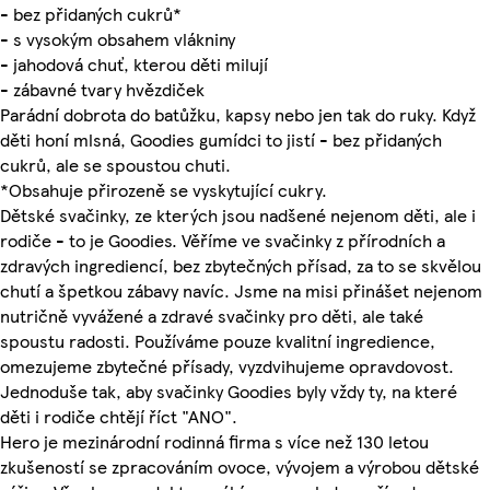
- bez přidaných cukrů*
- s vysokým obsahem vlákniny
- jahodová chuť, kterou děti milují
- zábavné tvary hvězdiček
Parádní dobrota do batůžku, kapsy nebo jen tak do ruky. Když
děti honí mlsná, Goodies gumídci to jistí - bez přidaných
cukrů, ale se spoustou chuti.
*Obsahuje přirozeně se vyskytující cukry.
Dětské svačinky, ze kterých jsou nadšené nejenom děti, ale i
rodiče - to je Goodies. Věříme ve svačinky z přírodních a
zdravých ingrediencí, bez zbytečných přísad, za to se skvělou
chutí a špetkou zábavy navíc. Jsme na misi přinášet nejenom
nutričně vyvážené a zdravé svačinky pro děti, ale také
spoustu radosti. Používáme pouze kvalitní ingredience,
omezujeme zbytečné přísady, vyzdvihujeme opravdovost.
Jednoduše tak, aby svačinky Goodies byly vždy ty, na které
děti i rodiče chtějí říct "ANO".
Hero je mezinárodní rodinná firma s více než 130 letou
zkušeností se zpracováním ovoce, vývojem a výrobou dětské