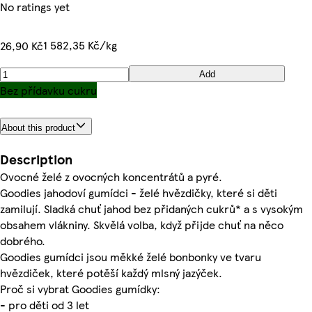
No ratings yet
1 582,35 Kč/kg
26,90 Kč
Add
Bez přídavku cukru
About this product
Description
Ovocné želé z ovocných koncentrátů a pyré.
Goodies jahodoví gumídci - želé hvězdičky, které si děti
zamilují. Sladká chuť jahod bez přidaných cukrů* a s vysokým
obsahem vlákniny. Skvělá volba, když přijde chuť na něco
dobrého.
Goodies gumídci jsou měkké želé bonbonky ve tvaru
hvězdiček, které potěší každý mlsný jazýček.
Proč si vybrat Goodies gumídky:
- pro děti od 3 let