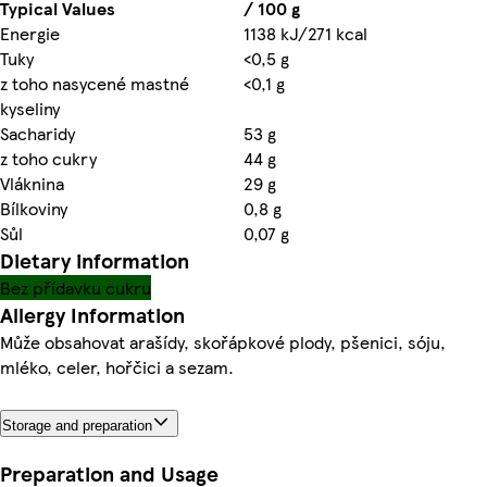
Typical Values
/ 100 g
Energie
1138 kJ/271 kcal
Tuky
<0,5 g
z toho nasycené mastné
<0,1 g
kyseliny
Sacharidy
53 g
z toho cukry
44 g
Vláknina
29 g
Bílkoviny
0,8 g
Sůl
0,07 g
Dietary information
Bez přídavku cukru
Allergy Information
Může obsahovat arašídy, skořápkové plody, pšenici, sóju,
mléko, celer, hořčici a sezam.
Storage and preparation
Preparation and Usage