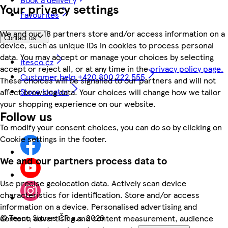
Your privacy settings
Favourites
We and our 18 partners store and/or access information on a
Contact us
device, such as unique IDs in cookies to process personal
data. You may accept or manage your choices by selecting
itesco.cz
accept or reject all, or at any time in the
privacy policy page.
Customer help +420 800 222 555
These choices will be signalled to our partners and will not
Store locator
affect browsing data. Your choices will change how we tailor
your shopping experience on our website.
Follow us
To modify your consent choices, you can do so by clicking on
Cookie settings in the footer.
We and our partners process data to
Use precise geolocation data. Actively scan device
characteristics for identification. Store and/or access
information on a device. Personalised advertising and
©
Tesco Stores ČR a.s. 2026
content, advertising and content measurement, audience