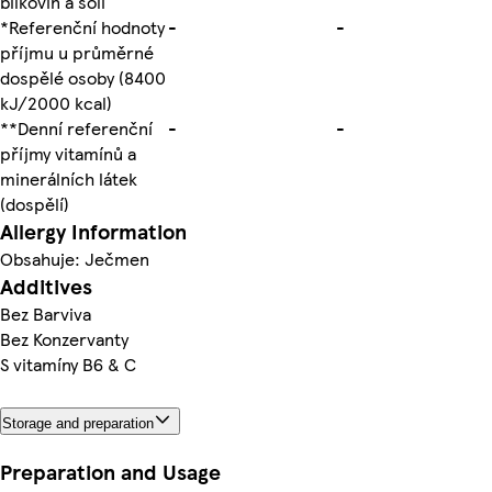
bílkovin a soli
*Referenční hodnoty
-
-
příjmu u průměrné
dospělé osoby (8400
kJ/2000 kcal)
**Denní referenční
-
-
příjmy vitamínů a
minerálních látek
(dospělí)
Allergy Information
Obsahuje: Ječmen
Additives
Bez Barviva
Bez Konzervanty
S vitamíny B6 & C
Storage and preparation
Preparation and Usage