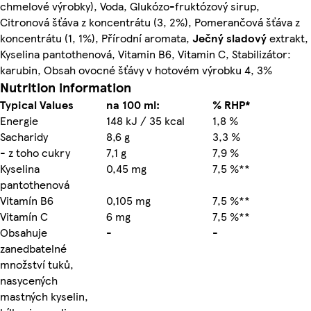
chmelové výrobky), Voda, Glukózo-fruktózový sirup,
Citronová šťáva z koncentrátu (3, 2%), Pomerančová šťáva z
koncentrátu (1, 1%), Přírodní aromata,
Ječný
sladový
extrakt,
Kyselina pantothenová, Vitamin B6, Vitamin C, Stabilizátor:
karubin, Obsah ovocné šťávy v hotovém výrobku 4, 3%
Nutrition information
Typical Values
na 100 ml:
% RHP*
Energie
148 kJ / 35 kcal
1,8 %
Sacharidy
8,6 g
3,3 %
- z toho cukry
7,1 g
7,9 %
Kyselina
0,45 mg
7,5 %**
pantothenová
Vitamín B6
0,105 mg
7,5 %**
Vitamín C
6 mg
7,5 %**
Obsahuje
-
-
zanedbatelné
množství tuků,
nasycených
mastných kyselin,