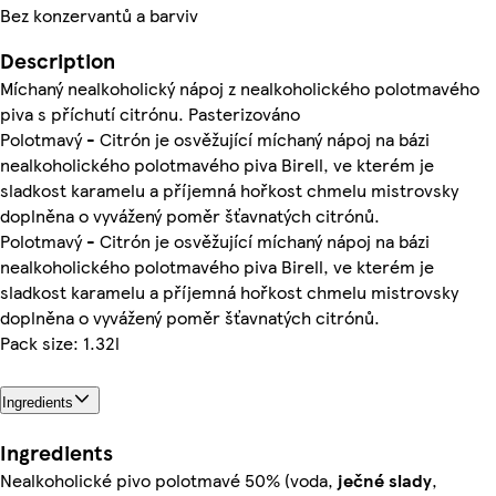
Bez konzervantů a barviv
Description
Míchaný nealkoholický nápoj z nealkoholického polotmavého
piva s příchutí citrónu. Pasterizováno
Polotmavý - Citrón je osvěžující míchaný nápoj na bázi
nealkoholického polotmavého piva Birell, ve kterém je
sladkost karamelu a příjemná hořkost chmelu mistrovsky
doplněna o vyvážený poměr šťavnatých citrónů.
Polotmavý - Citrón je osvěžující míchaný nápoj na bázi
nealkoholického polotmavého piva Birell, ve kterém je
sladkost karamelu a příjemná hořkost chmelu mistrovsky
doplněna o vyvážený poměr šťavnatých citrónů.
Pack size: 1.32l
Ingredients
Ingredients
Nealkoholické pivo polotmavé 50% (voda,
ječné
slady
,