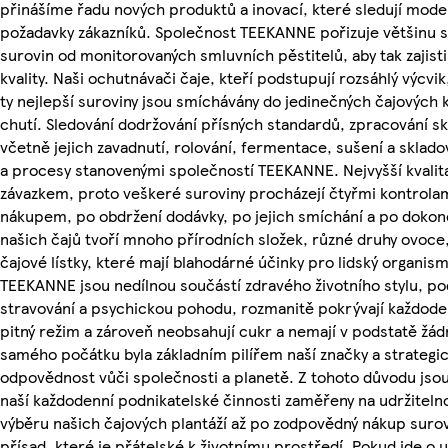
přinášíme řadu nových produktů a inovací, které sledují mode
požadavky zákazníků. Společnost TEEKANNE pořizuje většinu s
surovin od monitorovaných smluvních pěstitelů, aby tak zajist
kvality. Naši ochutnávači čaje, kteří podstupují rozsáhlý výcvik,
ty nejlepší suroviny jsou smíchávány do jedinečných čajových k
chutí. Sledování dodržování přísných standardů, zpracování skl
včetně jejich zavadnutí, rolování, fermentace, sušení a skladov
a procesy stanovenými společností TEEKANNE. Nejvyšší kvalit
závazkem, proto veškeré suroviny procházejí čtyřmi kontrolam
nákupem, po obdržení dodávky, po jejich smíchání a po dokonč
našich čajů tvoří mnoho přírodních složek, různé druhy ovoce
čajové lístky, které mají blahodárné účinky pro lidský organis
TEEKANNE jsou nedílnou součástí zdravého životního stylu, po
stravování a psychickou pohodu, rozmanitě pokrývají každode
pitný režim a zároveň neobsahují cukr a nemají v podstatě žád
samého počátku byla základním pilířem naší značky a strateg
odpovědnost vůči společnosti a planetě. Z tohoto důvodu jso
naší každodenní podnikatelské činnosti zaměřeny na udržiteln
výběru našich čajových plantáží až po zodpovědný nákup surov
přísad, které je přátelské k životnímu prostředí. Pokud jde o ud