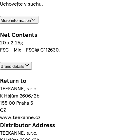
Uchovejte v suchu.
More information
Net Contents
20 x 2.25g
FSC - Mix - FSC® C112630.
Brand details
Return to
TEEKANNE, s.r.o.
K Hájům 2606/2b
155 00 Praha 5
CZ
www.teekanne.cz
Distributor Address
TEEKANNE, s.r.o.
K Hájům 2606/2b