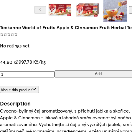
Teekanne World of Fruits Apple & Cinnamon Fruit Herbal Tea
No ratings yet
997,78 Kč/kg
44,90 Kč
Add
About this product
Description
Ovocno-bylinný čaj aromatizovaný, s příchutí jablka a skořice.
Apple & Cinnamon - lákavá a lahodná směs ovocno-bylinného 
aromatizovaného. Vychutnejte si čaj plný vyzrálých jablek, smí
dalšími pečlivě vybranými ingrediencemi, v této unikátní komp