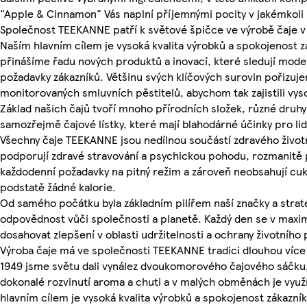
"Apple & Cinnamon" Vás naplní příjemnými pocity v jakémkoli
Společnost TEEKANNE patří k světové špičce ve výrobě čaje v
Naším hlavním cílem je vysoká kvalita výrobků a spokojenost z
přinášíme řadu nových produktů a inovací, které sledují mode
požadavky zákazníků. Většinu svých klíčových surovin pořizuj
monitorovaných smluvních pěstitelů, abychom tak zajistili vys
Základ našich čajů tvoří mnoho přírodních složek, různé druhy 
samozřejmě čajové lístky, které mají blahodárné účinky pro li
Všechny čaje TEEKANNE jsou nedílnou součástí zdravého životn
podporují zdravé stravování a psychickou pohodu, rozmanitě 
každodenní požadavky na pitný režim a zároveň neobsahují cuk
podstatě žádné kalorie.
Od samého počátku byla základním pilířem naší značky a stra
odpovědnost vůči společnosti a planetě. Každý den se v maxi
dosahovat zlepšení v oblasti udržitelnosti a ochrany životního 
Výroba čaje má ve společnosti TEEKANNE tradici dlouhou více 
1949 jsme světu dali vynález dvoukomorového čajového sáčku,
dokonalé rozvinutí aroma a chuti a v malých obměnách je vyu
hlavním cílem je vysoká kvalita výrobků a spokojenost zákazník