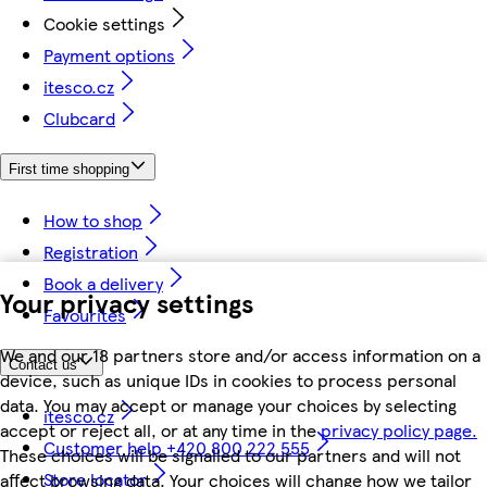
Cookie settings
Payment options
itesco.cz
Clubcard
First time shopping
How to shop
Registration
Book a delivery
Your privacy settings
Favourites
We and our 18 partners store and/or access information on a
Contact us
device, such as unique IDs in cookies to process personal
data. You may accept or manage your choices by selecting
itesco.cz
accept or reject all, or at any time in the
privacy policy page.
Customer help +420 800 222 555
These choices will be signalled to our partners and will not
Store locator
affect browsing data. Your choices will change how we tailor