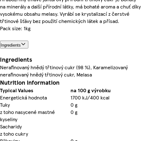
na minerály a další přírodní látky, má bohaté aroma a chuť díky
vysokému obsahu melasy. Vyrábí se krystalizací z čerstvé
třtinové šťávy bez použití chemických látek a přísad.
Pack size: 1kg
Ingredients
Ingredients
Nerafinovaný hnědý třtinový cukr (98 %), Karamelizovaný
nerafinovaný hnědý třtinový cukr, Melasa
Nutrition information
Typical Values
na 100 g výrobku
Energetická hodnota
1700 kJ/400 kcal
Tuky
0 g
z toho nasycené mastné
0 g
kyseliny
Sacharidy
z toho cukry
Bílkoviny
0 g