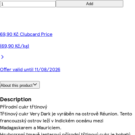
Add
69,90 Kč Clubcard Price
(69,90 Kč/kg)
Offer valid until 11/08/2026
About this product
Description
Přírodní cukr třtinový
Třtinový cukr Very Dark je vyráběn na ostrově Réunion. Tento
francouzský ostrov leží v Indickém oceánu mezi
Madagaskarem a Mauriciem.
Hrubozrnný tmavě jantarový přírodní třtinový cukr je bohatý