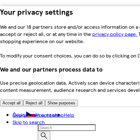
Your privacy settings
We and our 18 partners store and/or access information on a 
accept or reject all, or at any time in the
privacy policy page.
T
shopping experience on our website.
To modify your consent choices, you can do so by clicking on C
We and our partners process data to
Use precise geolocation data. Actively scan device characteris
content measurement, audience research and services dev
Accept all
Reject all
Show purposes
Skip to main content
Česky
How to shop
Help
Skip to search