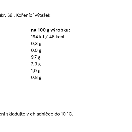
kr, Sůl, Kořenící výtažek
na 100 g výrobku:
194 kJ / 46 kcal
0,3 g
0,0 g
9,7 g
7,9 g
1,0 g
0,8 g
ní skladujte v chladničce do 10 °C.