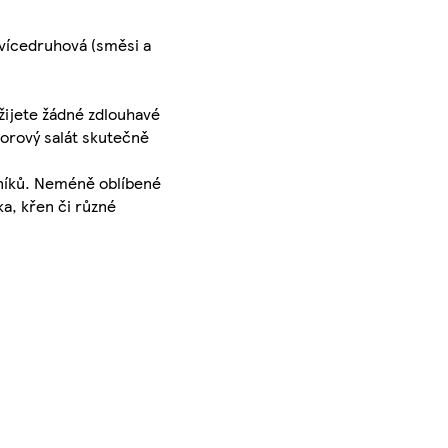
 vícedruhová (směsi a
žijete žádné zdlouhavé
borový salát skutečně
azníků. Neméně oblíbené
ka, křen či různé