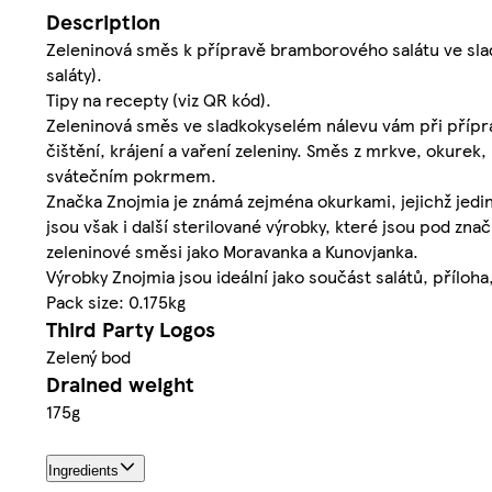
Description
Zeleninová směs k přípravě bramborového salátu ve slad
saláty).
Tipy na recepty (viz QR kód).
Zeleninová směs ve sladkokyselém nálevu vám při přípra
čištění, krájení a vaření zeleniny. Směs z mrkve, okurek,
svátečním pokrmem.
Značka Znojmia je známá zejména okurkami, jejichž jedine
jsou však i další sterilované výrobky, které jsou pod zna
zeleninové směsi jako Moravanka a Kunovjanka.
Výrobky Znojmia jsou ideální jako součást salátů, příloh
Pack size: 0.175kg
Third Party Logos
Zelený bod
Drained weight
175g
Ingredients