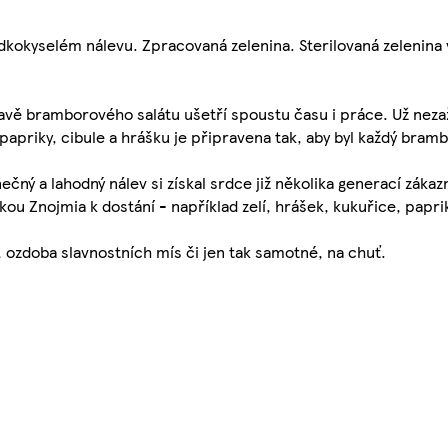
kokyselém nálevu. Zpracovaná zelenina. Sterilovaná zelenina
vě bramborového salátu ušetří spoustu času i práce. Už neza
 papriky, cibule a hrášku je připravena tak, aby byl každý bram
čný a lahodný nálev si získal srdce již několika generací zák
čkou Znojmia k dostání - například zelí, hrášek, kukuřice, papri
a, ozdoba slavnostních mís či jen tak samotné, na chuť.