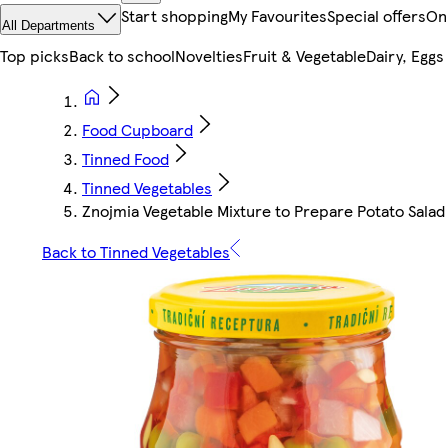
Start shopping
My Favourites
Special offers
On
All Departments
Top picks
Back to school
Novelties
Fruit & Vegetable
Dairy, Eggs
Food Cupboard
Tinned Food
Tinned Vegetables
Znojmia Vegetable Mixture to Prepare Potato Salad
Back to Tinned Vegetables