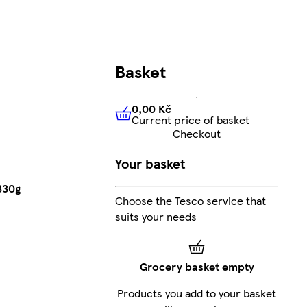
Basket
0,00 Kč
Current price of basket
0,00 Kč
Current price of bas
Checkout
Your basket
330g
Choose the Tesco service that
suits your needs
Grocery basket empty
Products you add to your basket