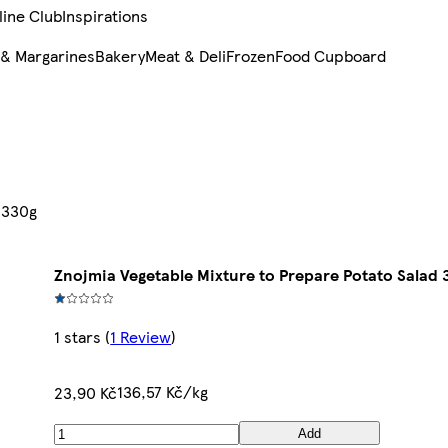
line Club
Inspirations
 & Margarines
Bakery
Meat & Deli
Frozen
Food Cupboard
 330g
Znojmia Vegetable Mixture to Prepare Potato Salad 
1 stars
(
1 Review
)
136,57 Kč/kg
23,90 Kč
Add